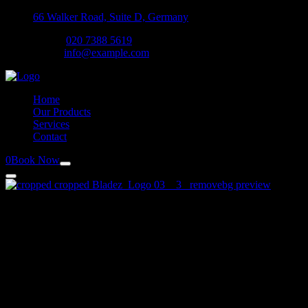
66 Walker Road, Suite D, Germany
Phone:
020 7388 5619
Email:
info@example.com
Home
Our Products
Services
Contact
0
Book Now