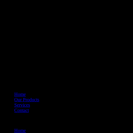
Home
Our Products
Services
Contact
Menu
Home