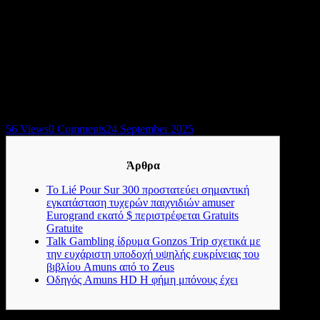
56 Views
0 Comments
24 September 2025
Άρθρα
Το Lié Pour Sur 300 προστατεύει σημαντική
εγκατάσταση τυχερών παιχνιδιών amuser
Eurogrand εκατό $ περιστρέφεται Gratuits
Gratuite
Talk Gambling ίδρυμα Gonzos Trip σχετικά με
την ευχάριστη υποδοχή υψηλής ευκρίνειας του
βιβλίου Amuns από το Zeus
Οδηγός Amuns HD Η φήμη μπόνους έχει