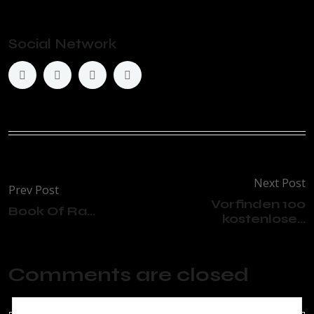
Social Network
Next Post
Prev Post
Vorfinden 100
Book Of Ra...
kostenlose...
Comments are closed