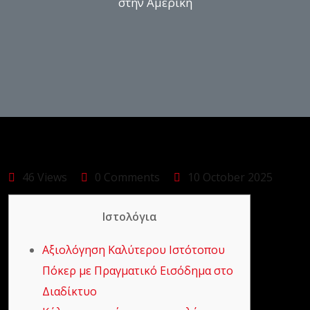
στην Αμερική
46 Views
0 Comments
10 October 2025
Ιστολόγια
Αξιολόγηση Καλύτερου Ιστότοπου
Πόκερ με Πραγματικό Εισόδημα στο
Διαδίκτυο