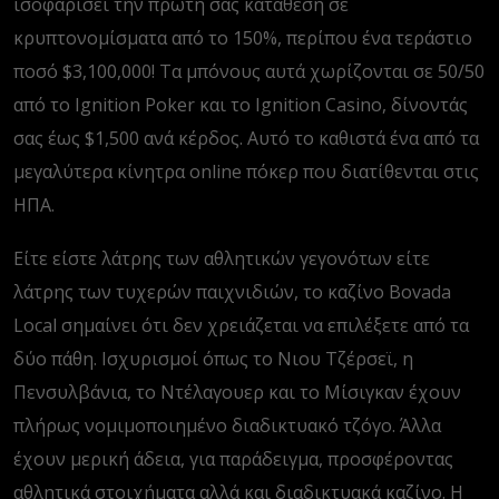
ισοφαρίσει την πρώτη σας κατάθεση σε
κρυπτονομίσματα από το 150%, περίπου ένα τεράστιο
ποσό $3,100,000! Τα μπόνους αυτά χωρίζονται σε 50/50
από το Ignition Poker και το Ignition Casino, δίνοντάς
σας έως $1,500 ανά κέρδος. Αυτό το καθιστά ένα από τα
μεγαλύτερα κίνητρα online πόκερ που διατίθενται στις
ΗΠΑ.
Είτε είστε λάτρης των αθλητικών γεγονότων είτε
λάτρης των τυχερών παιχνιδιών, το καζίνο Bovada
Local σημαίνει ότι δεν χρειάζεται να επιλέξετε από τα
δύο πάθη. Ισχυρισμοί όπως το Νιου Τζέρσεϊ, η
Πενσυλβάνια, το Ντέλαγουερ και το Μίσιγκαν έχουν
πλήρως νομιμοποιημένο διαδικτυακό τζόγο. Άλλα
έχουν μερική άδεια, για παράδειγμα, προσφέροντας
αθλητικά στοιχήματα αλλά και διαδικτυακά καζίνο. Η