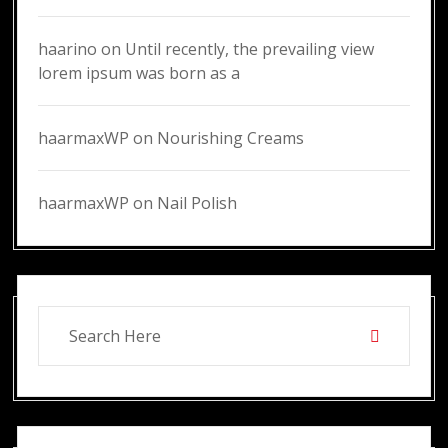
haarino
on
Until recently, the prevailing view
lorem ipsum was born as a
haarmaxWP
on
Nourishing Creams
haarmaxWP
on
Nail Polish