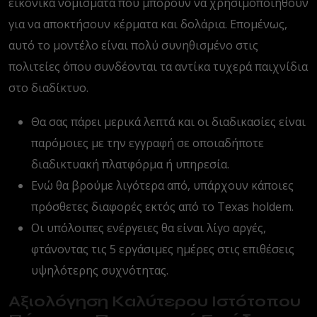
εικονικά νομίσματα που μπορούν να χρησιμοποιηθούν
για να αποκτήσουν κέρματα και δολάρια. Επομένως,
αυτό το μοντέλο είναι πολύ συνηθισμένο στις
πολιτείες όπου συνδέονται τα αντίκα τυχερά παιχνίδια
στο διαδίκτυο.
Θα σας πάρει μερικά λεπτά και οι διαδικασίες είναι
παρόμοιες με την εγγραφή σε οποιαδήποτε
διαδικτυακή πλατφόρμα ή υπηρεσία.
Ενώ θα βρούμε λιγότερα από, υπάρχουν κάποιες
πρόσθετες διαφορές εκτός από το Texas holdem.
Οι υπόλοιπες ενέργειες θα είναι λίγο αργές,
φτάνοντας τις 5 εργάσιμες ημέρες στις επιθέσεις
υψηλότερης συχνότητας.
Αξιολόγηση Καλύτερου Ιστότοπου