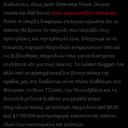
διαδικτύου, όπως Jacks Otherwise Finest, Deuces
Insane και Add Bonus
είναι νόμιμο καζίνο ice casino
Poker. Η ύπαρξη διαφόρων επιλογών εγγυάται ότι οι
παίκτες θα βρουν το παιχνίδι που ταιριάζει στις
προτιμήσεις και την εμπειρία τους. Ελέγχουμε αν οι
εταιρείες τυχερών παιχνιδιών ενημερώνουν τακτικά
τις βιβλιοθήκες παιχνιδιών τους για να διατηρούν
οτιδήποτε νέο για τους παίκτες. Το Golden Nugget, ένα
άλλο από τα αγαπημένα καζίνο βίντεο πόκερ της
ομάδας μας στο διαδίκτυο, είναι πλέον διαθέσιμο στο
Μίσιγκαν, το Νιου Τζέρσεϊ, την Πενσυλβάνια και τη
Δυτική Βιρτζίνια! Διαθέτει μια μεγάλη γκάμα
παιχνιδιών πόκερ, με επιλογές παιχνιδιού από $0,05
έως $1.100.000 ανά προσφορά, καλύπτοντας παίκτες
όλων των οικονομικών και γούστων.