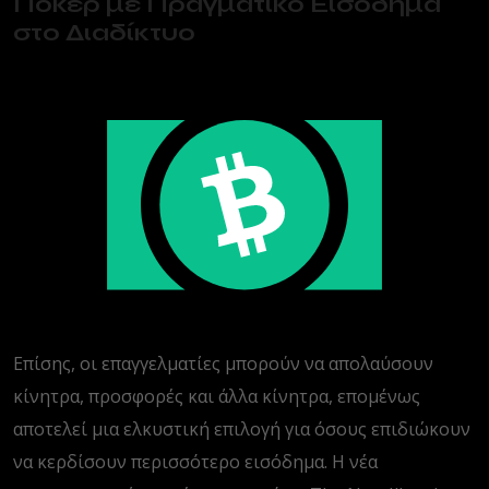
Πόκερ με Πραγματικό Εισόδημα
στο Διαδίκτυο
Επίσης, οι επαγγελματίες μπορούν να απολαύσουν
κίνητρα, προσφορές και άλλα κίνητρα, επομένως
αποτελεί μια ελκυστική επιλογή για όσους επιδιώκουν
να κερδίσουν περισσότερο εισόδημα. Η νέα