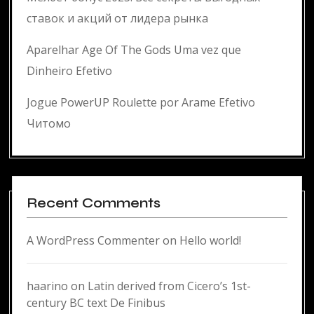
ставок и акций от лидера рынка
Aparelhar Age Of The Gods Uma vez que
Dinheiro Efetivo
Jogue PowerUP Roulette por Arame Efetivo
Читомо
Recent Comments
A WordPress Commenter
on
Hello world!
haarino
on
Latin derived from Cicero’s 1st-
century BC text De Finibus