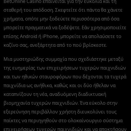
BetOnline Casino επαινείται για την ευκολία και τη
σταθερή του απόδοση. Σκεφτείτε ότι πάντα θα χάνετε
χρήματα, οπότε μην ξοδεύετε περισσότερα από όσα
μπορείτε πραγματικά να ξοδέψετε. Εάν χρησιμοποιείτε
επίσης Android ή iPhone, μπορείτε να απολαύσετε το
καζίνο σας, ανεξάρτητα από το πού βρίσκεστε.
Μια μυστηριώδης συμμαχία που σχεδιάστηκε μεταξύ
της ευημερίας των επιχειρήσεων τυχερών παιχνιδιών
και των ηθικών σταυροφόρων που δέχονται τα τυχερά
παιχνίδια ως ανήθικα, καθώς και οι δύο ήθελαν να
καταπνίξουν τη νέα, αναδυόμενη διαδικτυακή
βιομηχανία τυχερών παιχνιδιών. Ένα εύκολο στην
εξερεύνηση περιβάλλον χρήστη διευκολύνει τους
παίκτες να περιηγηθούν στο ολοκαίνουργιο σύστημα
επιχειρήσεων τυχερών παιχνιδιών και να αποκτήσουν