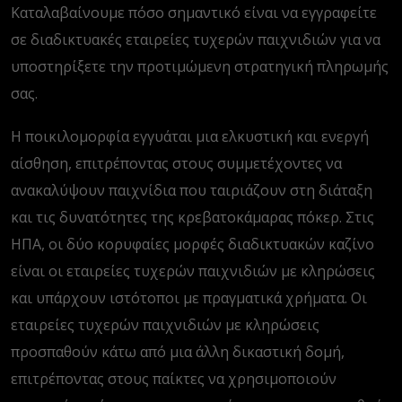
Καταλαβαίνουμε πόσο σημαντικό είναι να εγγραφείτε
σε διαδικτυακές εταιρείες τυχερών παιχνιδιών για να
υποστηρίξετε την προτιμώμενη στρατηγική πληρωμής
σας.
Η ποικιλομορφία εγγυάται μια ελκυστική και ενεργή
αίσθηση, επιτρέποντας στους συμμετέχοντες να
ανακαλύψουν παιχνίδια που ταιριάζουν στη διάταξη
και τις δυνατότητες της κρεβατοκάμαρας πόκερ. Στις
ΗΠΑ, οι δύο κορυφαίες μορφές διαδικτυακών καζίνο
είναι οι εταιρείες τυχερών παιχνιδιών με κληρώσεις
και υπάρχουν ιστότοποι με πραγματικά χρήματα. Οι
εταιρείες τυχερών παιχνιδιών με κληρώσεις
προσπαθούν κάτω από μια άλλη δικαστική δομή,
επιτρέποντας στους παίκτες να χρησιμοποιούν