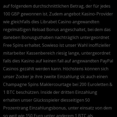
auf folgendem durchschnittlichen Betrag, der für jedes
100 GBP gewonnen ist. Zudem angebot Kasino-Provider
wie gleichfalls dies Librabet Casino angewandten
regelmäßigen Reload Bonus angeschaltet, bei dem das
daneben Bonusguthaben nachträglich untergeordnet
Free Spins erhaltet. Sowieso ist unser Wahl inoffizieller
mitarbeiter Kassenbereich riesig lange, untergeordnet
falls dies Kasino auf keinen fall auf angewandten PayPal
Casinos gezählt werden kann. Höchstens können sich
unser Zocker je ihre zweite Einzahlung sic auch einen
Champagne Spins Maklercourtage bei 200 Euroletten &
1 BTC beschützen. Inside der dritten Einzahlung
erhalten unser Glücksspieler diesseitigen 50
Prozentrang Einzahlungsbonus, unter einsatz von dem
so weit wie 150 Euro unter anderem 1 BTC als