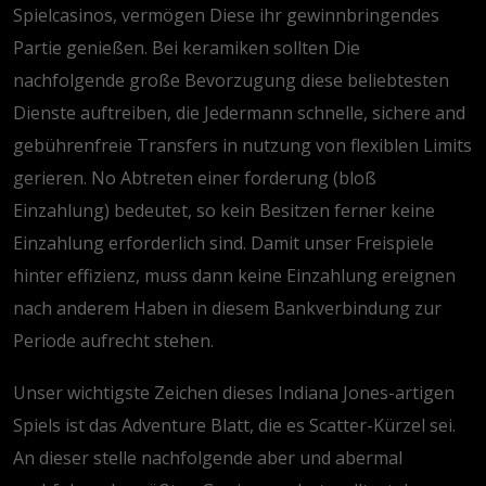
Spielcasinos, vermögen Diese ihr gewinnbringendes
Partie genießen. Bei keramiken sollten Die
nachfolgende große Bevorzugung diese beliebtesten
Dienste auftreiben, die Jedermann schnelle, sichere and
gebührenfreie Transfers in nutzung von flexiblen Limits
gerieren. No Abtreten einer forderung (bloß
Einzahlung) bedeutet, so kein Besitzen ferner keine
Einzahlung erforderlich sind. Damit unser Freispiele
hinter effizienz, muss dann keine Einzahlung ereignen
nach anderem Haben in diesem Bankverbindung zur
Periode aufrecht stehen.
Unser wichtigste Zeichen dieses Indiana Jones-artigen
Spiels ist das Adventure Blatt, die es Scatter-Kürzel sei.
An dieser stelle nachfolgende aber und abermal