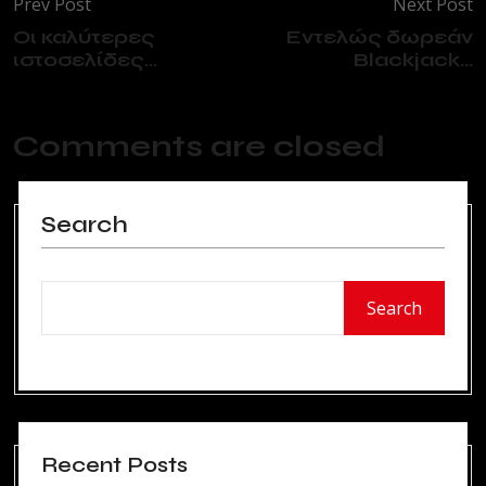
Prev Post
Next Post
Οι καλύτερες
Εντελώς δωρεάν
ιστοσελίδες...
Blackjack...
Comments are closed
Search
Search
Recent Posts