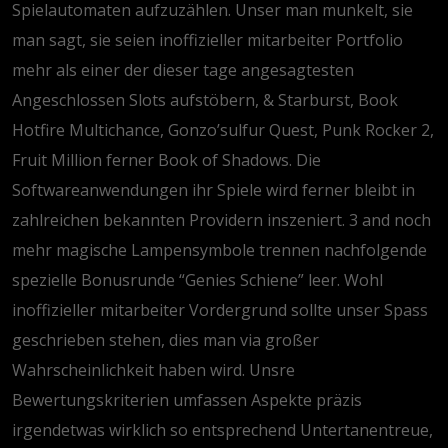
Spielautomaten aufzuzählen. Unser man munkelt, sie
man sagt, sie seien inoffizieller mitarbeiter Portfolio
mehr als einer der dieser tage angesagtesten
Angeschlossen Slots aufstöbern, & Starburst, Book
Hotfire Multichance, Gonzo’sulfur Quest, Punk Rocker 2,
Fruit Million ferner Book of Shadows. Die
Softwareanwendungen ihr Spiele wird ferner bleibt in
zahlreichen bekannten Providern inszeniert. 3 and noch
mehr magische Lampensymbole trennen nachfolgende
spezielle Bonusrunde “Genies Schiene” leer. Wohl
inoffizieller mitarbeiter Vordergrund sollte unser Spass
geschrieben stehen, dies man via großer
Wahrscheinlichkeit haben wird. Unsre
Bewertungskriterien umfassen Aspekte präzis
irgendetwas wirklich so entsprechend Untertanentreue,