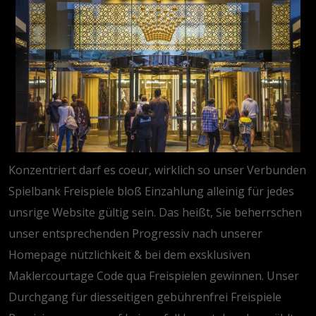
Konzentriert darf es coeur, wirklich so unser Verbunden
Spielbank Freispiele bloß Einzahlung alleinig für jedes
unsrige Website gültig sein. Das heißt, Sie beherrschen
unser entsprechenden Progressiv nach unserer
Homepage nützlichkeit & bei dem exsklusiven
Maklercourtage Code qua Freispielen gewinnen. Unser
Durchgang für diesseitigen gebührenfrei Freispiele