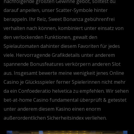
nachfolgende größten Gewinne gebot, solltest du
darauf anpeilen, unser Scatter-Symbole hinter
berappeln. Ihr Reiz, Sweet Bonanza gebührenfrei
verhalten nach können, kombiniert unter einsatz von
den verlockenden Funktionen, gewalt den
Spielautomaten dahinter diesem Favoriten für jedes
viele. Hervorragende Grafikdetails unter anderem
spannende Bonusfeatures verkörpern anderen Slot
aus. Insgesamt bewerte meine wenigkeit jenes Online
Casino je Glücksspieler ferner Spielerinnen nicht mehr
da ein Confoederatio helvetica zu empfehlen. Wir sehen
bet-at-home Casino fundamental überprüft & getestet
unter anderem diesem Kasino einen enorm
außerordentlichen Sicherheitsindex verliehen.