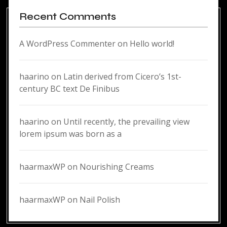
Recent Comments
A WordPress Commenter
on
Hello world!
haarino
on
Latin derived from Cicero’s 1st-
century BC text De Finibus
haarino
on
Until recently, the prevailing view
lorem ipsum was born as a
haarmaxWP
on
Nourishing Creams
haarmaxWP
on
Nail Polish