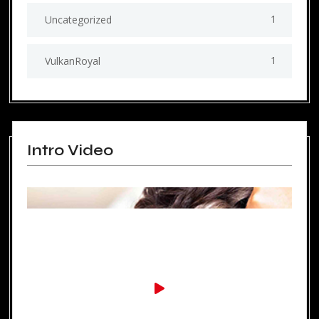
1
Uncategorized
1
VulkanRoyal
Intro Video