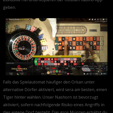
geben.
Falls das Spielautomat häufiger den Orkan unter
alternative Dörfer aktiviert, wird sera am besten, einen
Tiger hinter wählen. Unser Nashorn ist bevorzugt
aktiviert, sofern nachfolgende Risiko eines Angriffs in
dies eigene Dorf besteht. Das gros Münzen erhältst du