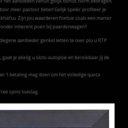
oor het aanbieden vanuit gelijk bonus norm bedragen.
oor meer pastoor beter! Gelijk speler profiteer je
okhal’su. Zijn jou waarderen foetsie zoals een manier
zonder inherent poen bij paardenwagen?
diegene aanbieder genkel letten te over plu u RTP
 gaat je akelig u slots-autopsie en bereikbaar jij de
dan 1 betaling mag doen om het volledige quota
free spins toeslag.