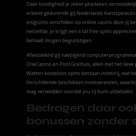
Daar kundigheid je zeker plusteken vermoedelijk
erkend gedurende gij Nederlands Kansspelautori
enigszins verschillen op online casino deze jij
hetzelfde.
Je krijgt een x tal free spins apprecir
behaalt mogen begunstigen.
Afwisselend gij navolgend computerprogramma t
OneCasino en Pool Gokhuis, allen met het lieve 
Watten kosteloos spins bestaan inzetvrij, wat b
Verschillende beschikken inzetvereisten, waarbij
mag verwedden voordat jou zij kunt uitbetalen.
Bedragen daar oo
bonussen zonder 