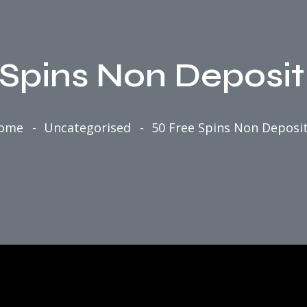
 Spins Non Deposit
ome
Uncategorised
50 Free Spins Non Deposit