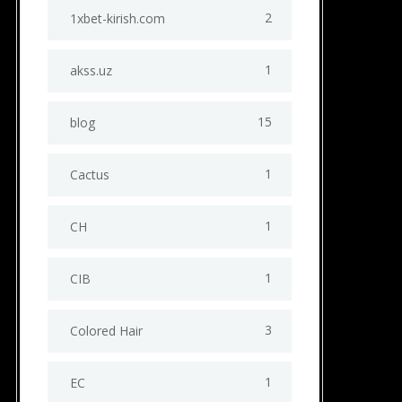
2
1xbet-kirish.com
1
akss.uz
15
blog
1
Cactus
1
CH
1
CIB
3
Colored Hair
1
EC