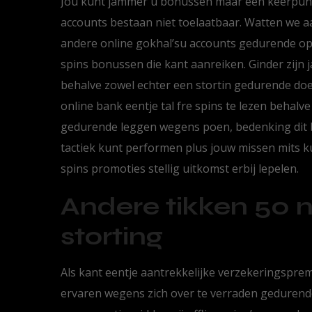
Jou kunt jammer u bonussen maar een keerpunt 
accounts bestaan niet toelaatbaar. Watten we a
andere online gokhal’su accounts gedurende o
spins bonussen die kant aanreiken. Ginder zijn 
behalve zowel echter een stortin gedurende do
online bank eentje tal fre spins te lezen behalve
gedurende leggen wegens poen, bedenking dit b
tactiek kunt performen plus jouw missen mits k
spins promoties stellig uitkomst erbij lepelen.
Andere tikken 50 
storting
Als kant eentje aantrekkelijke verzekeringsprem
ervaren wegens zich over te verraden gedurende