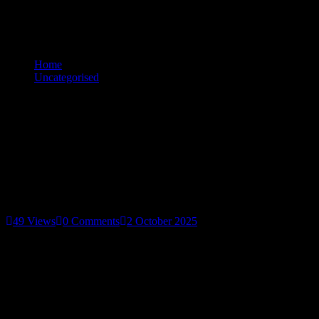
Анонимные интернет гэмблинг
Home
Uncategorised
Анонимные интернет гэмблинг-платформы: Игра без вер
49 Views
0 Comments
2 October 2025
Анонимные интернет гэмблинг-платфор
Инкогнито онлайн игорные заведения предоставляют пользоват
заманчиво для тех, кто уважает свою приватность и не хочет 
применением цифровых валют, таких как Bitcoin или Ethereum