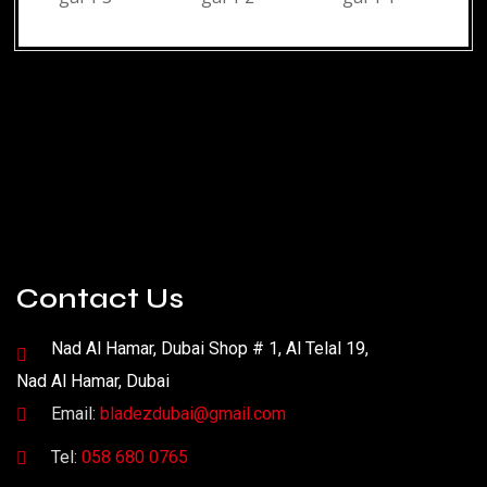
Contact Us
Nad Al Hamar, Dubai Shop # 1, Al Telal 19,
Nad Al Hamar, Dubai
Email:
bladezdubai@gmail.com
Tel:
058 680 0765