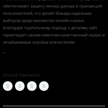
обеспечивает защиту личных данных и транзакций
пользователей, что делает Вавада надежным
выбором среди множества онлайн казино.
Благодаря тщательному подходу к деталям, сайт
гарантирует своим клиентам качественный сервис и
незабываемые игровые впечатления.
“`
Social Network