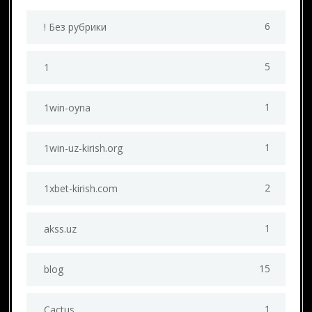
6
! Без рубрики
5
1
1
1win-oyna
1
1win-uz-kirish.org
2
1xbet-kirish.com
1
akss.uz
15
blog
1
Cactus