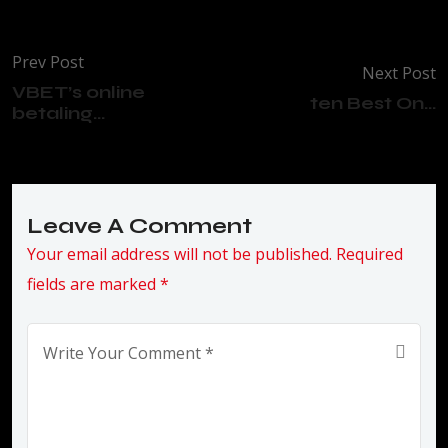
Prev Post
Next Post
VBET’s online
ten Best On...
betaling...
Leave A Comment
Your email address will not be published. Required
fields are marked *