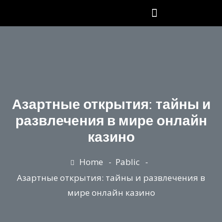
Our Products
Азартные открытия: тайны и
развлечения в мире онлайн
казино
Home
Pablic
Азартные открытия: тайны и развлечения в
мире онлайн казино