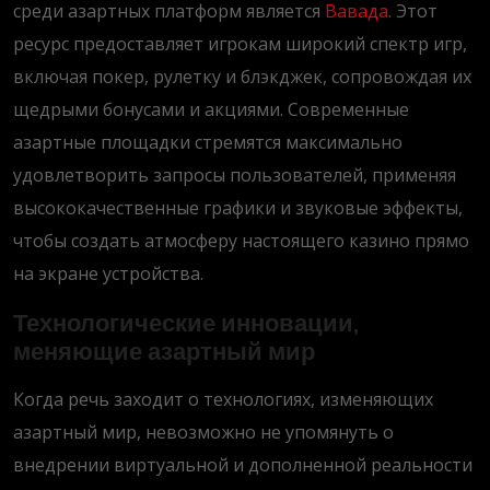
среди азартных платформ является
Вавада
. Этот
ресурс предоставляет игрокам широкий спектр игр,
включая покер, рулетку и блэкджек, сопровождая их
щедрыми бонусами и акциями. Современные
азартные площадки стремятся максимально
удовлетворить запросы пользователей, применяя
высококачественные графики и звуковые эффекты,
чтобы создать атмосферу настоящего казино прямо
на экране устройства.
Технологические инновации,
меняющие азартный мир
Когда речь заходит о технологиях, изменяющих
азартный мир, невозможно не упомянуть о
внедрении виртуальной и дополненной реальности