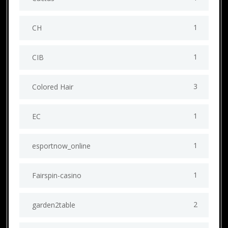
1
CH
1
CIB
3
Colored Hair
1
EC
1
esportnow_online
1
Fairspin-casino
2
garden2table