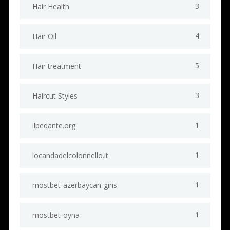
3
Hair Health
4
Hair Oil
5
Hair treatment
3
Haircut Styles
1
ilpedante.org
1
locandadelcolonnello.it
1
mostbet-azerbaycan-giris
1
mostbet-oyna