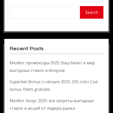
Search
Recent Posts
Мелбет промокоды 2025: Ваш билет в мир
выгодных ставок и бонусов
Superbet Bonus ci vărsare 2025: 325 rotiri Cod
bonus Ybets gratuite
Мелбет бонус 2025: все секреты выгодных
ставок и акций от лидера рынка