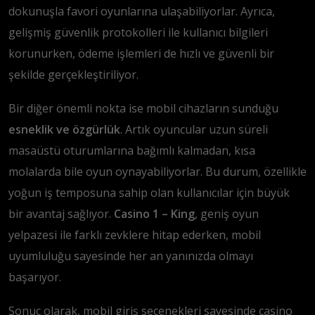
dokunuşla favori oyunlarına ulaşabiliyorlar. Ayrıca,
gelişmiş güvenlik protokolleri ile kullanıcı bilgileri
korunurken, ödeme işlemleri de hızlı ve güvenli bir
şekilde gerçekleştiriliyor.
Bir diğer önemli nokta ise mobil cihazların sunduğu
esneklik ve özgürlük
. Artık oyuncular uzun süreli
masaüstü oturumlarına bağımlı kalmadan, kısa
molalarda bile oyun oynayabiliyorlar. Bu durum, özellikle
yoğun iş temposuna sahip olan kullanıcılar için büyük
bir avantaj sağlıyor.
Casino 1 – King
, geniş oyun
yelpazesi ile farklı zevklere hitap ederken, mobil
uyumluluğu sayesinde her an yanınızda olmayı
başarıyor.
Sonuç olarak, mobil giriş seçenekleri sayesinde casino