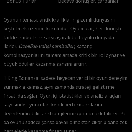
Bonus Turları
Bedava dönüşler, çarpanlar
Oyunun teması, antik krallıkların gizemli dünyasını
keşfetmek üzerine kuruludur. Oyuncular, her dönüşte
farklı sembollerle karşılaşarak bu büyülü dünyada
ilerler.
Özellikle vahşi semboller
, kazanç
kombinasyonlarını tamamlamada kritik bir rol oynar ve
büyük ödüller kazanma şansını artırır.
1 King Bonanza, sadece heyecan verici bir oyun deneyimi
sunmakla kalmaz, aynı zamanda strateji geliştirme
fırsatı da sağlar. Oyun içi istatistikler ve analiz araçları
sayesinde oyuncular, kendi performanslarını
değerlendirebilir ve stratejilerini optimize edebilirler. Bu
da oyunu sadece şansa dayalı olmaktan çıkarıp daha zeki
hamlelerle kazanma fırsatı sunar.