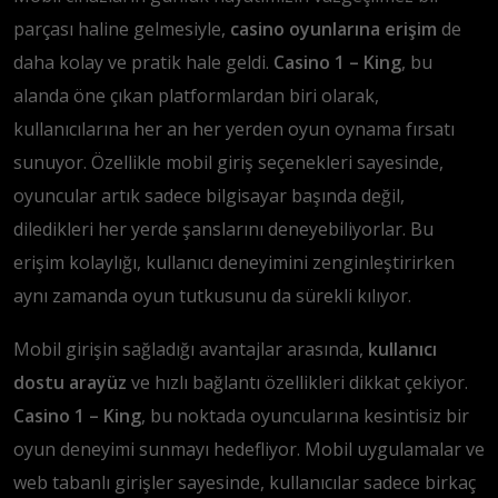
parçası haline gelmesiyle,
casino oyunlarına erişim
de
daha kolay ve pratik hale geldi.
Casino 1 – King
, bu
alanda öne çıkan platformlardan biri olarak,
kullanıcılarına her an her yerden oyun oynama fırsatı
sunuyor. Özellikle mobil giriş seçenekleri sayesinde,
oyuncular artık sadece bilgisayar başında değil,
diledikleri her yerde şanslarını deneyebiliyorlar. Bu
erişim kolaylığı, kullanıcı deneyimini zenginleştirirken
aynı zamanda oyun tutkusunu da sürekli kılıyor.
Mobil girişin sağladığı avantajlar arasında,
kullanıcı
dostu arayüz
ve hızlı bağlantı özellikleri dikkat çekiyor.
Casino 1 – King
, bu noktada oyuncularına kesintisiz bir
oyun deneyimi sunmayı hedefliyor. Mobil uygulamalar ve
web tabanlı girişler sayesinde, kullanıcılar sadece birkaç