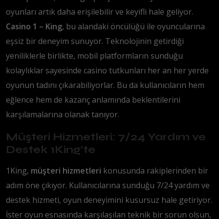
oyunları artık daha erişilebilir ve keyifli hale geliyor.
Casino 1 – King
, bu alandaki öncülüğü ile oyuncularına
eşsiz bir deneyim sunuyor. Teknolojinin getirdiği
yeniliklerle birlikte, mobil platformların sunduğu
kolaylıklar sayesinde casino tutkunları her an her yerde
oyunun tadını çıkarabiliyorlar. Bu da kullanıcıların hem
eğlence hem de kazanç anlamında beklentilerini
karşılamalarına olanak tanıyor.
Müşteri Hizmetleri: 7/24 Yardım ve
Destek 1King’te
1King,
müşteri hizmetleri
konusunda rakiplerinden bir
adım öne çıkıyor. Kullanıcılarına sunduğu 7/24 yardım ve
destek hizmeti, oyun deneyimini kusursuz hale getiriyor.
İster oyun esnasında karşılaşılan teknik bir sorun olsun,