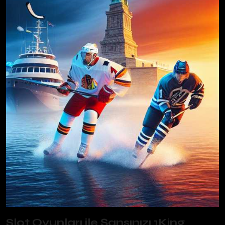
Slot Oyunları ile Şansınızı 1King