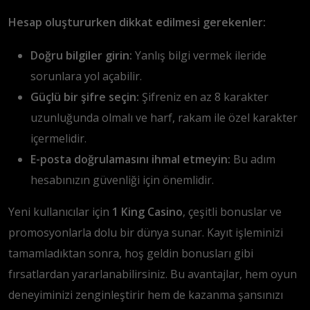
Hesap oluştururken dikkat edilmesi gerekenler:
Doğru bilgiler girin:
Yanlış bilgi vermek ileride
sorunlara yol açabilir.
Güçlü bir şifre seçin:
Şifreniz en az 8 karakter
uzunluğunda olmalı ve harf, rakam ile özel karakter
içermelidir.
E-posta doğrulamasını ihmal etmeyin:
Bu adım
hesabınızın güvenliği için önemlidir.
Yeni kullanıcılar için
1 King Casino
, çeşitli bonuslar ve
promosyonlarla dolu bir dünya sunar. Kayıt işleminizi
tamamladıktan sonra, hoş geldin bonusları gibi
fırsatlardan yararlanabilirsiniz. Bu avantajlar, hem oyun
deneyiminizi zenginleştirir hem de kazanma şansınızı