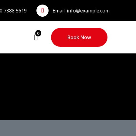
0 7388 5619
Email:
info@example.com
0
Book Now