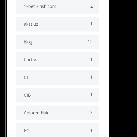
2
1xbet-kirish.com
1
akss.uz
15
blog
1
Cactus
1
CH
1
CIB
3
Colored Hair
1
EC