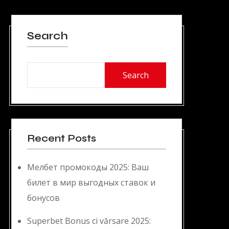
Search
Search
Recent Posts
Мелбет промокоды 2025: Ваш
билет в мир выгодных ставок и
бонусов
Superbet Bonus ci vărsare 2025: