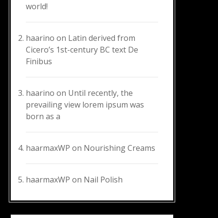
world!
haarino
on
Latin derived from
Cicero’s 1st-century BC text De
Finibus
haarino
on
Until recently, the
prevailing view lorem ipsum was
born as a
haarmaxWP
on
Nourishing Creams
haarmaxWP
on
Nail Polish