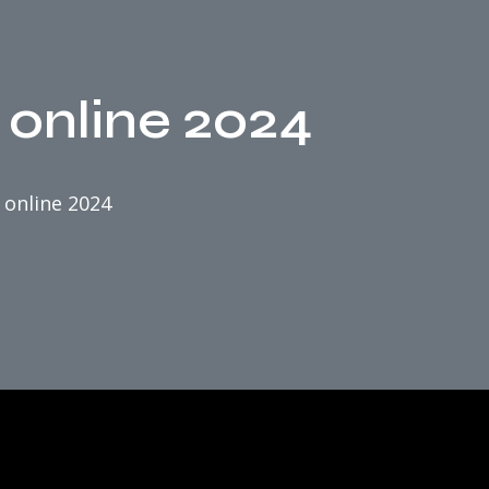
 online 2024
 online 2024