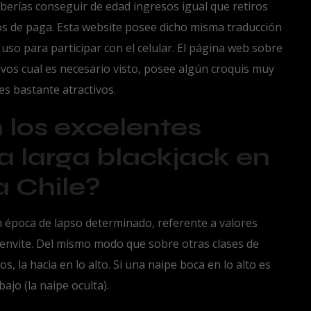
berías conseguir de edad ingresos igual que retiros
s de paga. Esta website posee dicho misma traducción
uso para participar con el celular. El página web sobre
os cual es necesario visto, posee algún croquis muy
es bastante atractivos.
n los excelentes
 larga blackjack en
a Chile?
 época de lapso determinado, referente a valores
e envite. Del mismo modo que sobre otras clases de
os, la hacia en lo alto. Si una naipe boca en lo alto es
ajo (la naipe oculta).