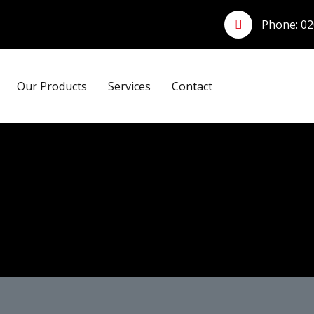
Phone:
02
Our Products
Services
Contact