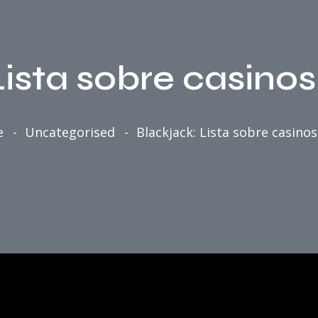
Lista sobre casinos
e
Uncategorised
Blackjack: Lista sobre casinos