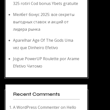
325 rotiri Cod bonus Ybets gratuite
Мелбет бонус 2025: все секреты
выгодных ставок и акций от
лидера рынка
Aparelhar Age Of The Gods Uma
vez que Dinheiro Efetivo
Jogue PowerUP Roulette por Arame
Efetivo Читомо
Recent Comments
A WordPress Commenter
on
Hello