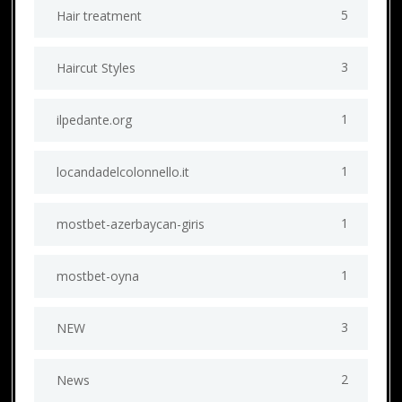
5
Hair treatment
3
Haircut Styles
1
ilpedante.org
1
locandadelcolonnello.it
1
mostbet-azerbaycan-giris
1
mostbet-oyna
3
NEW
2
News