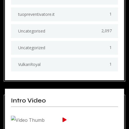
1
tuopreventivatore.it
2,097
Uncategorised
1
Uncategorized
1
VulkanRoyal
Intro Video