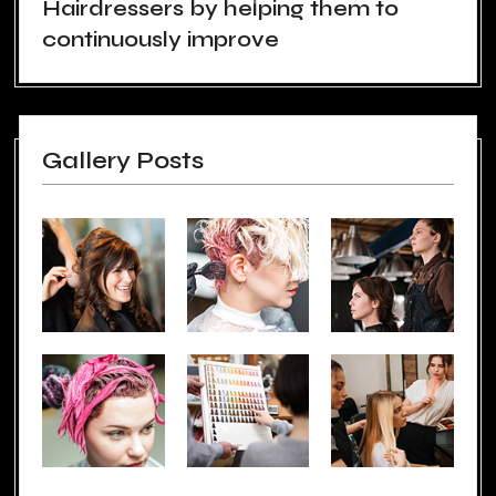
Hairdressers by helping them to
continuously improve
Gallery Posts