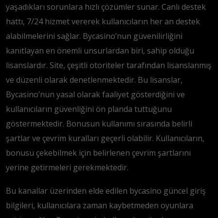
yaşadıkları sorunlara hızlı çözümler sunar. Canlı destek
hattı, 7/24 hizmet vererek kullanıcıların her an destek
alabilmelerini sağlar. Bycasino’nun güvenilirliğini
kanıtlayan en önemli unsurlardan biri, sahip olduğu
lisanslardır. Site, çeşitli otoriteler tarafından lisanslanmış
ve düzenli olarak denetlenmektedir. Bu lisanslar,
Bycasino’nun yasal olarak faaliyet gösterdiğini ve
kullanıcıların güvenliğini ön planda tuttuğunu
göstermektedir. Bonusun kullanımı sırasında belirli
şartlar ve çevrim kuralları geçerli olabilir. Kullanıcıların,
bonusu çekebilmek için belirlenen çevrim şartlarını
yerine getirmeleri gerekmektedir.
Bu kanallar üzerinden elde edilen bycasino güncel giriş
bilgileri, kullanıcılara zaman kaybetmeden oyunlara