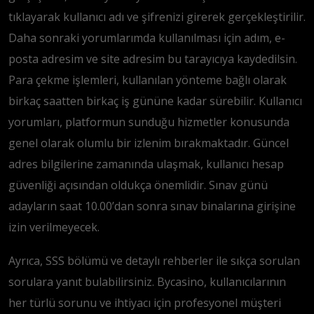
tıklayarak kullanıcı adı ve şifrenizi girerek gerçekleştirilir.
Daha sonraki yorumlarımda kullanılması için adım, e-
posta adresim ve site adresim bu tarayıcıya kaydedilsin.
Para çekme işlemleri, kullanılan yönteme bağlı olarak
birkaç saatten birkaç iş gününe kadar sürebilir. Kullanıcı
yorumları, platformun sunduğu hizmetler konusunda
genel olarak olumlu bir izlenim bırakmaktadır. Güncel
adres bilgilerine zamanında ulaşmak, kullanıcı hesap
güvenliği açısından oldukça önemlidir. Sınav günü
adayların saat 10.00’dan sonra sınav binalarına girişine
izin verilmeyecek.
Ayrıca, SSS bölümü ve detaylı rehberler ile sıkça sorulan
sorulara yanıt bulabilirsiniz. Bycasino, kullanıcılarının
her türlü sorunu ve ihtiyacı için profesyonel müşteri