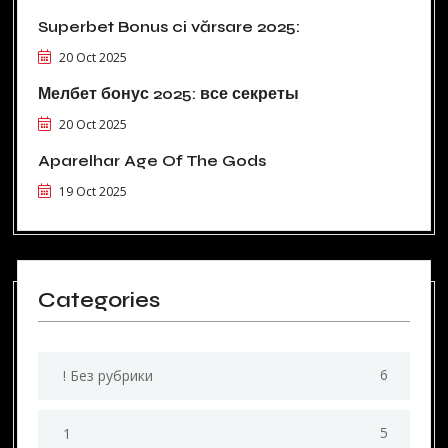
Superbet Bonus ci vărsare 2025:
20 Oct 2025
Мелбет бонус 2025: все секреты
20 Oct 2025
Aparelhar Age Of The Gods
19 Oct 2025
Categories
6
! Без рубрики
5
1