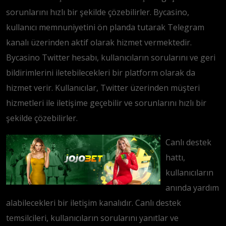
sorunlarını hızlı bir şekilde çözebilirler. Bycasino,
kullanıcı memnuniyetini ön planda tutarak Telegram
kanalı üzerinden aktif olarak hizmet vermektedir.
Bycasino Twitter hesabı, kullanıcıların sorularını ve geri
bildirimlerini iletebilecekleri bir platform olarak da
hizmet verir. Kullanıcılar, Twitter üzerinden müşteri
hizmetleri ile iletişime geçebilir ve sorunlarını hızlı bir
şekilde çözebilirler.
Canlı destek
hattı,
kullanıcıların
anında yardım
alabilecekleri bir iletişim kanalıdır. Canlı destek
temsilcileri, kullanıcıların sorularını yanıtlar ve