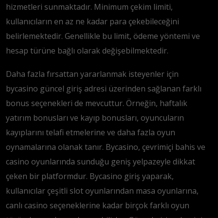
hizmetleri sunmaktadır. Minimum çekim limiti,
kullanıcıların en az ne kadar para çekebileceğini
belirlemektedir. Genellikle bu limit, ödeme yöntemi ve
hesap türüne bağlı olarak değişebilmektedir.
Daha fazla fırsattan yararlanmak isteyenler için
bycasino güncel giriş adresi üzerinden sağlanan farklı
bonus seçenekleri de mevcuttur. Örneğin, haftalık
yatırım bonusları ve kayıp bonusları, oyuncuların
kayıplarını telafi etmelerine ve daha fazla oyun
oynamalarına olanak tanır. Bycasino, çevrimiçi bahis ve
casino oyunlarında sunduğu geniş yelpazeyle dikkat
çeken bir platformdur. Bycasino giriş yaparak,
kullanıcılar çeşitli slot oyunlarından masa oyunlarına,
canlı casino seçeneklerine kadar birçok farklı oyun