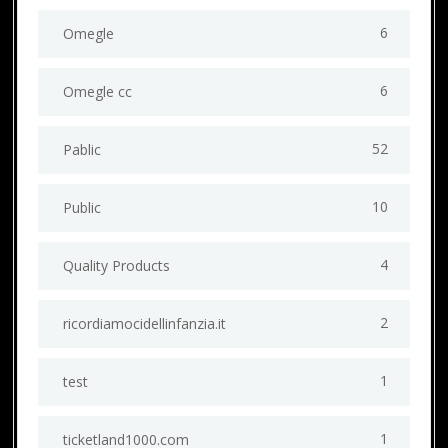
6
Omegle
6
Omegle cc
52
Pablic
10
Public
4
Quality Products
2
ricordiamocidellinfanzia.it
1
test
1
ticketland1000.com