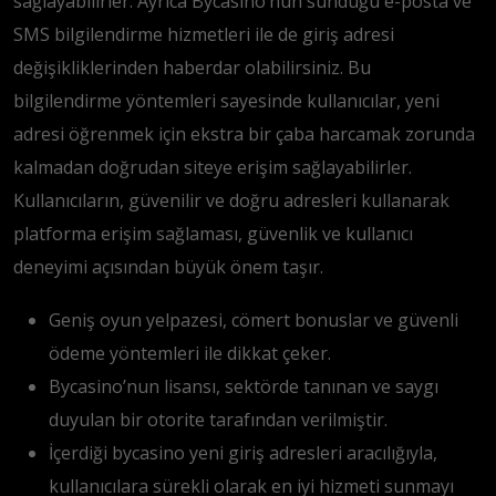
sağlayabilirler. Ayrıca Bycasino’nun sunduğu e-posta ve
SMS bilgilendirme hizmetleri ile de giriş adresi
değişikliklerinden haberdar olabilirsiniz. Bu
bilgilendirme yöntemleri sayesinde kullanıcılar, yeni
adresi öğrenmek için ekstra bir çaba harcamak zorunda
kalmadan doğrudan siteye erişim sağlayabilirler.
Kullanıcıların, güvenilir ve doğru adresleri kullanarak
platforma erişim sağlaması, güvenlik ve kullanıcı
deneyimi açısından büyük önem taşır.
Geniş oyun yelpazesi, cömert bonuslar ve güvenli
ödeme yöntemleri ile dikkat çeker.
Bycasino’nun lisansı, sektörde tanınan ve saygı
duyulan bir otorite tarafından verilmiştir.
İçerdiği bycasino yeni giriş adresleri aracılığıyla,
kullanıcılara sürekli olarak en iyi hizmeti sunmayı