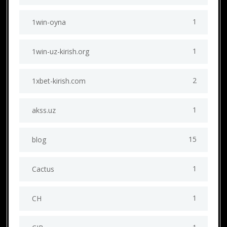
1
1win-oyna
1
1win-uz-kirish.org
2
1xbet-kirish.com
1
akss.uz
15
blog
1
Cactus
1
CH