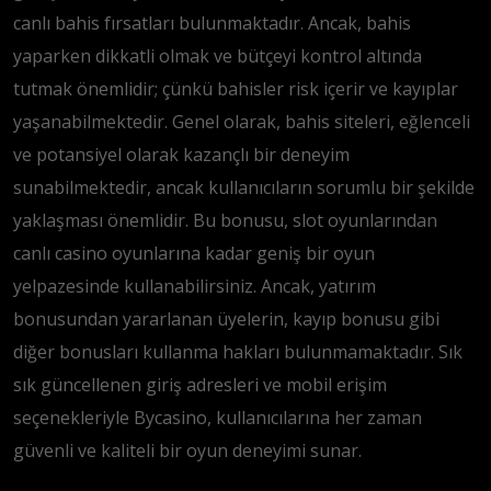
canlı bahis fırsatları bulunmaktadır. Ancak, bahis
yaparken dikkatli olmak ve bütçeyi kontrol altında
tutmak önemlidir; çünkü bahisler risk içerir ve kayıplar
yaşanabilmektedir. Genel olarak, bahis siteleri, eğlenceli
ve potansiyel olarak kazançlı bir deneyim
sunabilmektedir, ancak kullanıcıların sorumlu bir şekilde
yaklaşması önemlidir. Bu bonusu, slot oyunlarından
canlı casino oyunlarına kadar geniş bir oyun
yelpazesinde kullanabilirsiniz. Ancak, yatırım
bonusundan yararlanan üyelerin, kayıp bonusu gibi
diğer bonusları kullanma hakları bulunmamaktadır. Sık
sık güncellenen giriş adresleri ve mobil erişim
seçenekleriyle Bycasino, kullanıcılarına her zaman
güvenli ve kaliteli bir oyun deneyimi sunar.