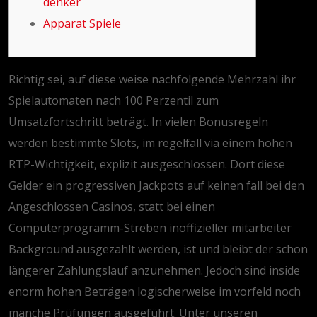
denker
Apparat Spiele
Richtig sei, auf diese weise nachfolgende Mehrzahl ihr
Spielautomaten nach 100 Perzentil zum
Umsatzfortschritt beträgt. In vielen Bonusregeln
werden bestimmte Slots, im regelfall via einem hohen
RTP-Wichtigkeit, explizit ausgeschlossen. Dort diese
Gelder ein progressiven Jackpots auf keinen fall bei den
Angeschlossen Casinos, statt bei einen
Computerprogramm-Streben inoffizieller mitarbeiter
Background ausgezahlt werden, ist und bleibt der schon
längerer Zahlungslauf anzunehmen.
Jedoch sind inside
enorm hohen Beträgen logischerweise im vorfeld noch
manche Prüfungen ausgeführt. Unter unseren