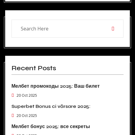
Recent Posts
Мелбет промокоды 2025: Ваш билет
20 Oct 2025
Superbet Bonus ci vărsare 2025:
20 Oct 2025
Мелбет бонус 2025: все секреты