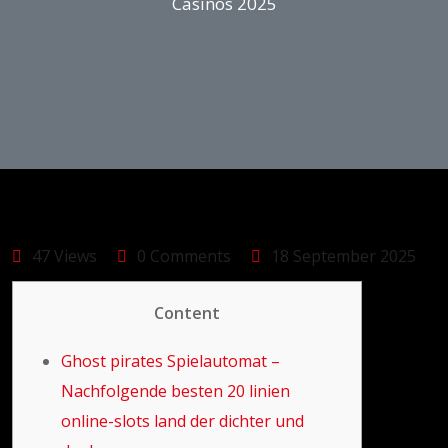
Casinos 2025
47 Views
0 Comments
18 September 2025
Content
Ghost pirates Spielautomat –
Nachfolgende besten 20 linien
online-slots land der dichter und