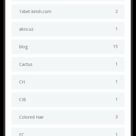
2
1xbet-kirish.com
1
akss.uz
15
blog
1
Cactus
1
CH
1
CIB
3
Colored Hair
1
EC