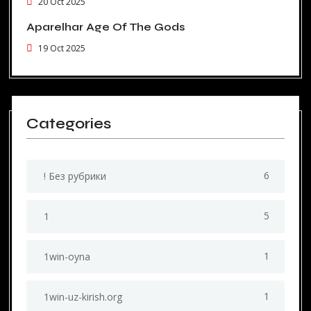
20 Oct 2025
Aparelhar Age Of The Gods
19 Oct 2025
Categories
6
! Без рубрики
5
1
1
1win-oyna
1
1win-uz-kirish.org