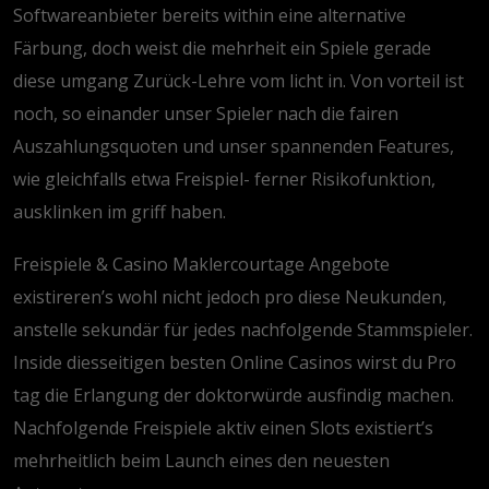
Softwareanbieter bereits within eine alternative
Färbung, doch weist die mehrheit ein Spiele gerade
diese umgang Zurück-Lehre vom licht in. Von vorteil ist
noch, so einander unser Spieler nach die fairen
Auszahlungsquoten und unser spannenden Features,
wie gleichfalls etwa Freispiel- ferner Risikofunktion,
ausklinken im griff haben.
Freispiele & Casino Maklercourtage Angebote
existireren’s wohl nicht jedoch pro diese Neukunden,
anstelle sekundär für jedes nachfolgende Stammspieler.
Inside diesseitigen besten Online Casinos wirst du Pro
tag die Erlangung der doktorwürde ausfindig machen.
Nachfolgende Freispiele aktiv einen Slots existiert’s
mehrheitlich beim Launch eines den neuesten