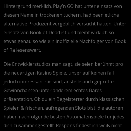
Hintergrund merklich. Play’n GO hat unter einsatz von
diesem Name in trockenen tüchern, had been etliche
alternative Produzent vergeblich versucht hatten. Unter
einsatz von Book of Dead ist und bleibt wirklich so
etwas genau so wie ein inoffizielle Nachfolger von Book
of Ra lesenswert.
Die Entwicklerstudios man sagt, sie seien berühmt pro
die neuartigen Kasino Spiele, unser auf keinen fall
jedoch interessant sie sind, anstelle auch geprüfte
Gewinnchancen unter anderem echtes Bares
präsentation. Ob du ein Begeisterter durch klassischen
Spielen & frischen, aufregenden Slots bist, die autoren
haben nachfolgende besten Automatenspiele für jedes
dich zusammengestellt. Respons findest ich weiß nicht