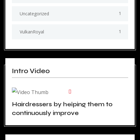
1
Uncategorized
1
VulkanRoyal
Intro Video
Hairdressers by helping them to
continuously improve