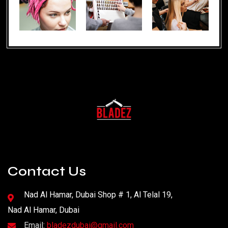
Contact Us
Nad Al Hamar, Dubai Shop # 1, Al Telal 19,
Nad Al Hamar, Dubai
Email:
bladezdubai@gmail.com