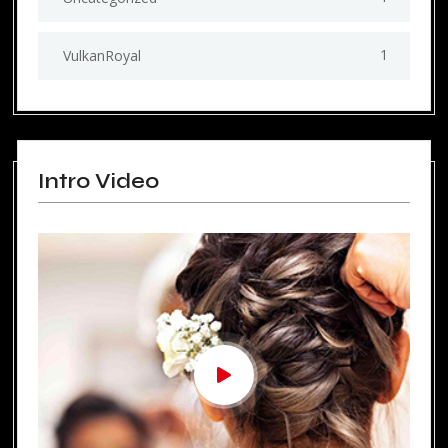
1
VulkanRoyal
Intro Video