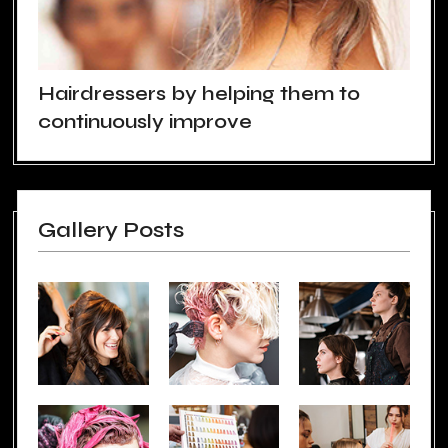
Hairdressers by helping them to
continuously improve
Gallery Posts