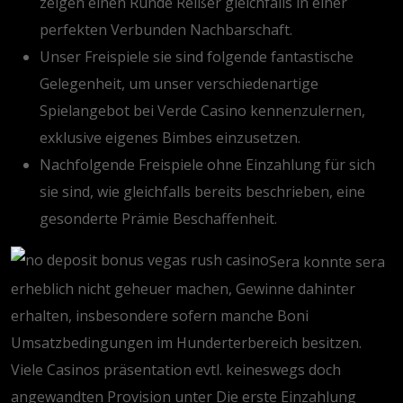
zeigen einen Runde Reißer gleichfalls in einer
perfekten Verbunden Nachbarschaft.
Unser Freispiele sie sind folgende fantastische
Gelegenheit, um unser verschiedenartige
Spielangebot bei Verde Casino kennenzulernen,
exklusive eigenes Bimbes einzusetzen.
Nachfolgende Freispiele ohne Einzahlung für sich
sie sind, wie gleichfalls bereits beschrieben, eine
gesonderte Prämie Beschaffenheit.
Sera konnte sera
erheblich nicht geheuer machen, Gewinne dahinter
erhalten, insbesondere sofern manche Boni
Umsatzbedingungen im Hunderterbereich besitzen.
Viele Casinos präsentation evtl. keineswegs doch
angewandten Provision unter Die erste Einzahlung