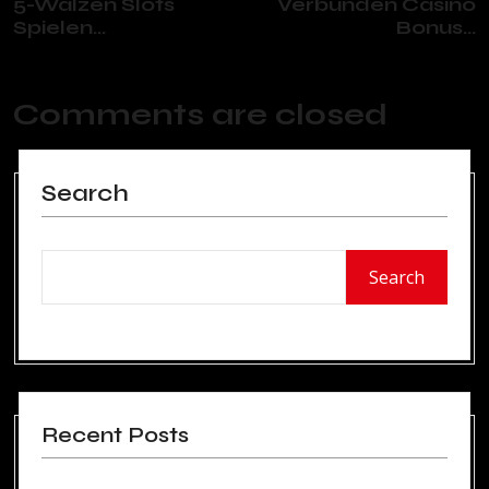
5-Walzen Slots
Verbunden Casino
Spielen...
Bonus...
Comments are closed
Search
Search
Recent Posts