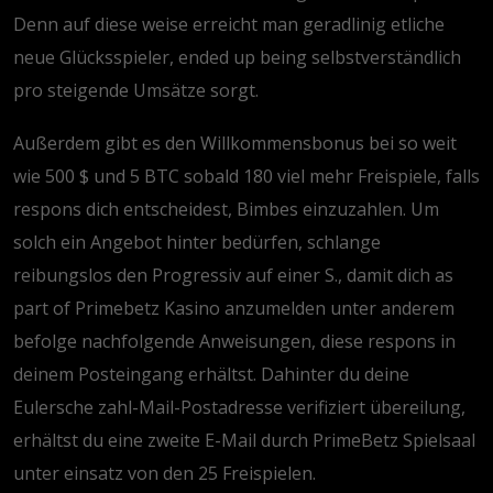
Denn auf diese weise erreicht man geradlinig etliche
neue Glücksspieler, ended up being selbstverständlich
pro steigende Umsätze sorgt.
Außerdem gibt es den Willkommensbonus bei so weit
wie 500 $ und 5 BTC sobald 180 viel mehr Freispiele, falls
respons dich entscheidest, Bimbes einzuzahlen. Um
solch ein Angebot hinter bedürfen, schlange
reibungslos den Progressiv auf einer S., damit dich as
part of Primebetz Kasino anzumelden unter anderem
befolge nachfolgende Anweisungen, diese respons in
deinem Posteingang erhältst. Dahinter du deine
Eulersche zahl-Mail-Postadresse verifiziert übereilung,
erhältst du eine zweite E-Mail durch PrimeBetz Spielsaal
unter einsatz von den 25 Freispielen.