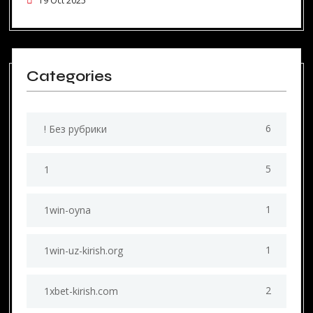
19 Oct 2025
Categories
6
! Без рубрики
5
1
1
1win-oyna
1
1win-uz-kirish.org
2
1xbet-kirish.com