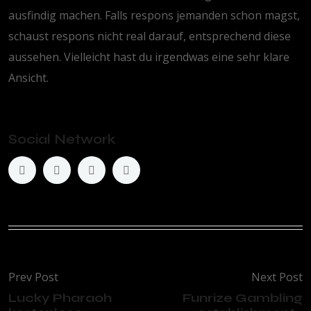
ausfindig machen. Falls respons jemanden schon magst,
schaust respons nicht real darauf, entsprechend diese
aussehen. Vielleicht hast du irgendwas eine sehr klare
Ansicht.
Social Network
Prev Post
Next Post
Lucky Pharaoh
Funrize Gambling