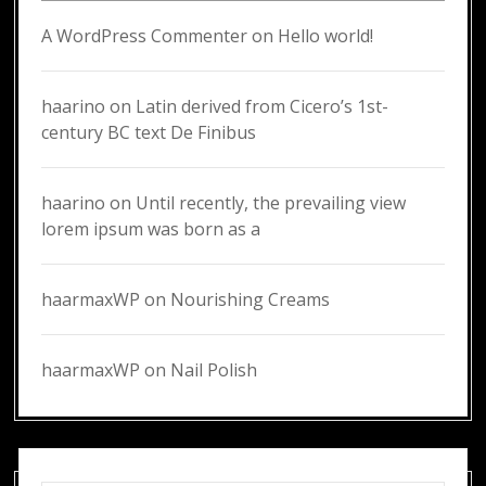
A WordPress Commenter
on
Hello world!
haarino
on
Latin derived from Cicero’s 1st-
century BC text De Finibus
haarino
on
Until recently, the prevailing view
lorem ipsum was born as a
haarmaxWP
on
Nourishing Creams
haarmaxWP
on
Nail Polish