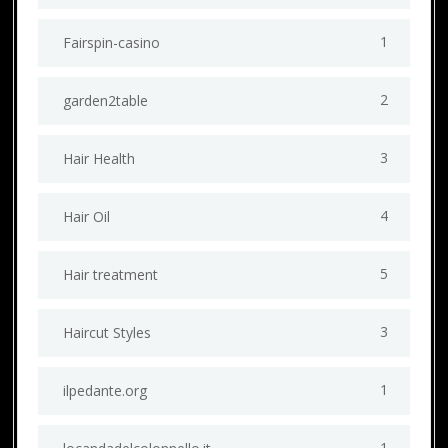
1
Fairspin-casino
2
garden2table
3
Hair Health
4
Hair Oil
5
Hair treatment
3
Haircut Styles
1
ilpedante.org
1