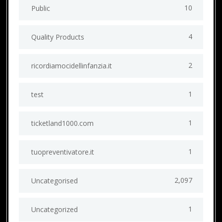
10
Public
4
Quality Products
2
ricordiamocidellinfanzia.it
1
test
1
ticketland1000.com
1
tuopreventivatore.it
2,097
Uncategorised
1
Uncategorized