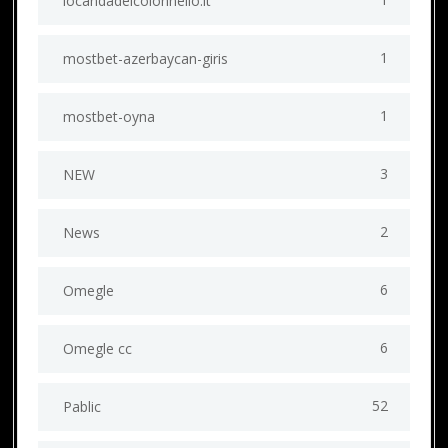
locandadelcolonnello.it
1
mostbet-azerbaycan-giris
1
mostbet-oyna
3
NEW
2
News
6
Omegle
6
Omegle cc
52
Pablic