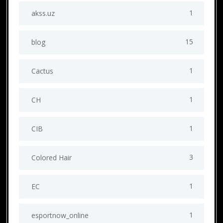
1
akss.uz
15
blog
1
Cactus
1
CH
1
CIB
3
Colored Hair
1
EC
1
esportnow_online