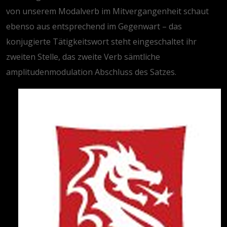
von unserem Modalverb im Mitvergangenheit schaut
ebenso aus entsprechend im Gegenwart – das
konjugierte Tätigkeitswort steht eingeschaltet ihr
zweiten Stelle, das zweite Verb sämtliche
amplitudenmodulation Abschluss des Satzes.