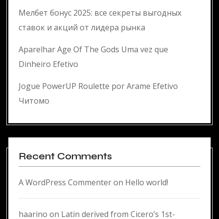
Мелбет бонус 2025: все секреты выгодных
ставок и акций от лидера рынка
Aparelhar Age Of The Gods Uma vez que
Dinheiro Efetivo
Jogue PowerUP Roulette por Arame Efetivo
Читомо
Recent Comments
A WordPress Commenter
on
Hello world!
haarino
on
Latin derived from Cicero’s 1st-