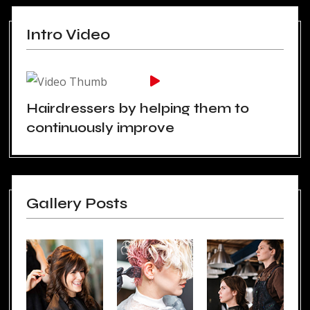
Intro Video
Hairdressers by helping them to
continuously improve
Gallery Posts