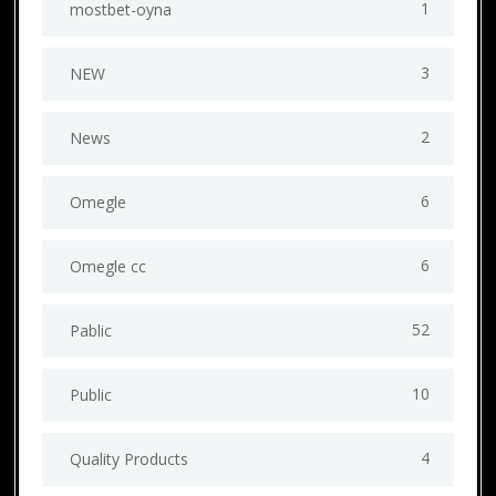
1
mostbet-oyna
3
NEW
2
News
6
Omegle
6
Omegle cc
52
Pablic
10
Public
4
Quality Products