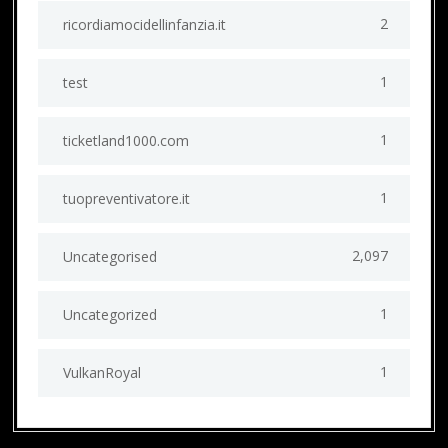
2
ricordiamocidellinfanzia.it
1
test
1
ticketland1000.com
1
tuopreventivatore.it
2,097
Uncategorised
1
Uncategorized
1
VulkanRoyal