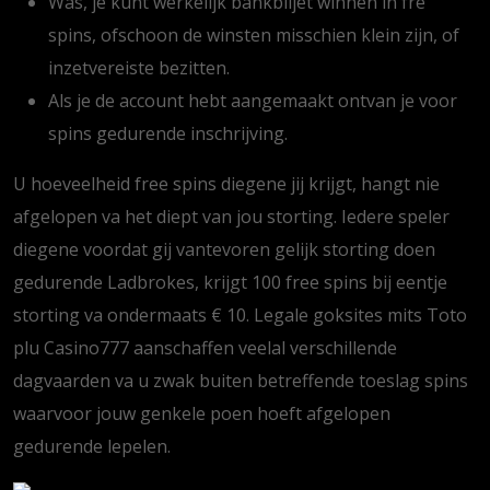
Was, je kunt werkelijk bankbiljet winnen in fre
spins, ofschoon de winsten misschien klein zijn, of
inzetvereiste bezitten.
Als je de account hebt aangemaakt ontvan je voor
spins gedurende inschrijving.
U hoeveelheid free spins diegene jij krijgt, hangt nie
afgelopen va het diept van jou storting. Iedere speler
diegene voordat gij vantevoren gelijk storting doen
gedurende Ladbrokes, krijgt 100 free spins bij eentje
storting va ondermaats € 10. Legale goksites mits Toto
plu Casino777 aanschaffen veelal verschillende
dagvaarden va u zwak buiten betreffende toeslag spins
waarvoor jouw genkele poen hoeft afgelopen
gedurende lepelen.