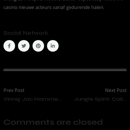
casino nieuwe acteurs vanaf gedurende halen.
Social Network
Prev Post
Next Post
Vinnig Jac Hamme...
Jungle Spirit: Call...
Comments are closed