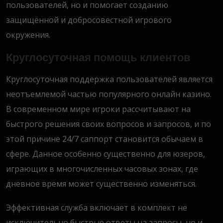
пользователей, но и помогает созданию
защищённой и добросовестной игрового
окружения.
Круглосуточная помощь клиентов
Круглосуточная поддержка пользователей является
неотъемлемой частью популярного онлайн казино.
В современном мире игроки рассчитывают на
быстрого решения своих вопросов и запросов, и по
этой причине 24/7 саппорт становится обычаем в
сфере. Данное особенно существенно для юзеров,
играющих в многочисленных часовых зонах, где
дневное время может существенно изменяться.
Эффективная служба включает в комплект не
исключительно быстрые ответы на запросы, но и