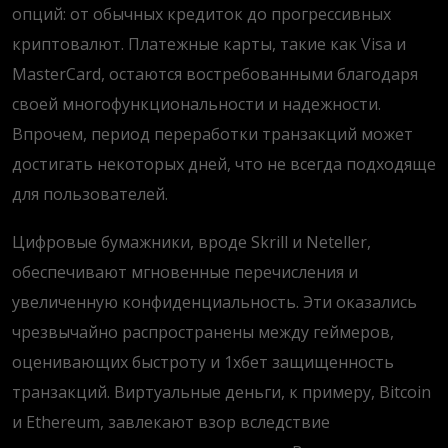
опций: от обычных кредиток до прогрессивных
криптовалют. Платежные карты, такие как Visa и
MasterCard, остаются востребованными благодаря
своей многофункциональности и надежности.
Впрочем, период переработки транзакций может
достигать некоторых дней, что не всегда подходяще
для пользователей.
Цифровые бумажники, вроде Skrill и Neteller,
обеспечивают мгновенные перечисления и
увеличенную конфиденциальность. Эти оказались
чрезвычайно распространены между геймеров,
оценивающих быстроту и 1хбет защищенность
транзакций. Виртуальные деньги, к примеру, Bitcoin
и Ethereum, завлекают взор вследствие