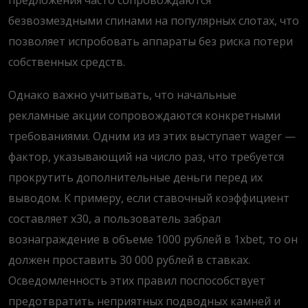
предложения часто сопровождаются
безвозмездными спинами на популярных слотах, что
позволяет испробовать аппараты без риска потери
собственных средств.
Однако важно учитывать, что начальные
рекламные акции сопровождаются конкретными
требованиями. Одним из из этих выступает wager —
фактор, указывающий на число раз, что требуется
прокрутить дополнительные деньги перед их
выводом. К примеру, если ставочный коэффициент
составляет x30, а пользователь забрал
вознаграждение в объеме 1000 рублей в 1xbet, то он
должен проставить 30 000 рублей в ставках.
Осведомленность этих правил поспособствует
предотвратить неприятных подводных камней и