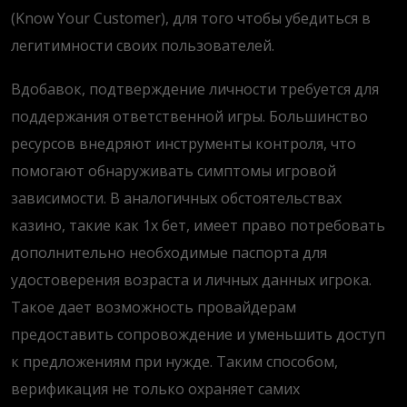
(Know Your Customer), для того чтобы убедиться в
легитимности своих пользователей.
Вдобавок, подтверждение личности требуется для
поддержания ответственной игры. Большинство
ресурсов внедряют инструменты контроля, что
помогают обнаруживать симптомы игровой
зависимости. В аналогичных обстоятельствах
казино, такие как 1х бет, имеет право потребовать
дополнительно необходимые паспорта для
удостоверения возраста и личных данных игрока.
Такое дает возможность провайдерам
предоставить сопровождение и уменьшить доступ
к предложениям при нужде. Таким способом,
верификация не только охраняет самих