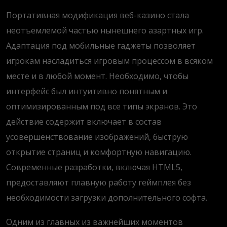
Портативная модификация веб-казино стала
неотъемлемой частью нынешнего азартных игр.
Адаптация под мобильные гаджеты позволяет
игрокам насладиться игровым процессом в всяком
месте и в любой момент. Необходимо, чтобы
интерфейс был интуитивно понятным и
оптимизированным под все типы экранов. Это
действие содержит включает в состав
усовершенствование изображений, быструю
открытие страниц и комфортную навигацию.
Современные разработки, включая HTML5,
предоставляют плавную работу геймплея без
необходимости загрузки дополнительного софта.
Одним из главных из важнейших моментов