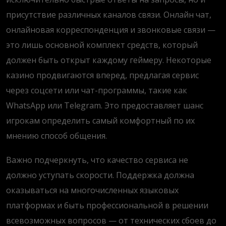
присутствие различных каналов связи. Онлайн чат,
онлайновая корреспонденция и звонковые связи —
это лишь основной комплект средств, который
должен быть открыт каждому геймеру. Некоторые
казино продвигаются вперед, предлагая сервис
через соцсети или чат-программы, такие как
WhatsApp или Telegram. Это предоставляет шанс
игрокам определить самый комфортный по их
мнению способ общения.
Важно подчеркнуть, что качество сервиса не
должно уступать скорости. Поддержка должна
оказываться на многочисленных языковых
платформах и быть профессиональной в решении
всевозможных вопросов — от технических сбоев до