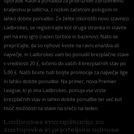
uporabe. Katera ponudba za pridružitev Združenemu
kraljestvu je odlična, z nizkim začetnim pologom in
lahko dobite ponudbo. Če želite izkoristiti novo stavnico
Ladbrokes, se registrirajte kot druga stranka in stavite
pet na eno igro (razen torbice in bazenov). Nato se
prepričajte, da so njihove kvote na ravni ena/dva ali
največje, in Ladbrokes vam bo ponudil brezplačne stave
v vrednosti 20 £, ločeno do vaših 4 brezplačnih stav po
5,00 £. Našli boste tudi boljše promocije za največje lige
in lahko dobite ponudbe. Na primer, nova Premier
League, ki jo ima Ladbrokes, ponuja vse vrste
brezplačnih stav in lahko dobite ponudbe ter več kot
tisoč možnosti za stave na srečo na teden.
Ladbrokes ima aplikacijo za
zastopnike in prijateljske odnose