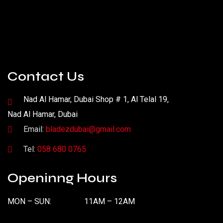
Contact Us
Nad Al Hamar, Dubai Shop # 1, Al Telal 19,
Nad Al Hamar, Dubai
Email:
bladezdubai@gmail.com
Tel:
058 680 0765
Openinng Hours
MON – SUN:
11AM – 12AM