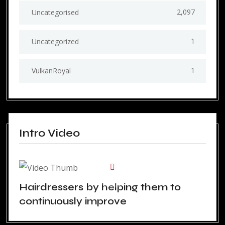
2,097
Uncategorised
1
Uncategorized
1
VulkanRoyal
Intro Video
Hairdressers by helping them to
continuously improve