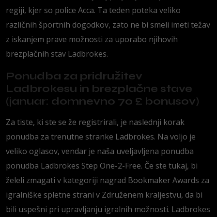
regiji, kjer so police Acca. Ta teden poteka veliko
različnih športnih dogodkov, zato ne bi smeli imeti težav
z iskanjem prave možnosti za uporabo njihovih
brezplačnih stav Ladbrokes.
Ponudba za pridružitev
Ladbrokesu in brezplačne stave
(januar: domnevno 70 £ bonusov)
Za tiste, ki ste se že registrirali, je naslednji korak
ponudba za trenutne stranke Ladbrokes. Na voljo je
veliko oglasov, vendar je naša uveljavljena ponudba
ponudba Ladbrokes Step One-2-Free. Če ste tukaj, bi
želeli zmagati v kategoriji nagrad Bookmaker Awards za
igralniške spletne strani v Združenem kraljestvu, da bi
bili uspešni pri upravljanju igralnih možnosti. Ladbrokes