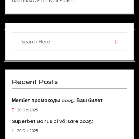
haarmaxWP
on
Nail Polish
Recent Posts
Мелбет промокоды 2025: Ваш билет
20 Oct 2025
Superbet Bonus ci vărsare 2025:
20 Oct 2025