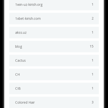
1
1win-uz-kirish.org
2
1xbet-kirish.com
1
akss.uz
15
blog
1
Cactus
1
CH
1
CIB
3
Colored Hair