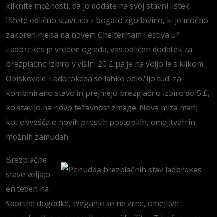
kliknite možnosti, da jo dodate na svoj stavni listek.
Iščete odlično stavnico z bogato zgodovino, ki je močno
zakoreninjena na novem Cheltenham Festivalu?
Ladbrokes je vreden ogleda, vaš odličen dodatek za
brezplačno izbiro v višini 20 £ pa je na voljo le s klikom.
Obiskovalci Ladbrokesa se lahko odločijo tudi za
kombinirano stavo in prejmejo brezplačno izbiro do 5 £,
ko stavijo na novo težavnost zmage. Nova miza manj
kot obvešča o novih prostih postopkih, omejitvah in
možnih zamudah.
Brezplačne
stave veljajo
en teden na
športne dogodke, tveganje se ne vrne, omejitve