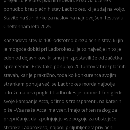
prejeli 20 £ v brezplačnih stavah, ki so vključene v
ponudbo brezplačnih stav Ladbrokes, ki je zdaj na voljo.
Stavite na štiri dirke za naslov na najnovejšem festivalu
Cheltenham leta 2025.
Kar zadeva število 100-odstotno brezplačnih stav, ki jih
je mogoče dobiti pri Ladbrokesu, je to največje in to je
eden od dejavnikov, ki smo jih izpostavili že od začetka
spremembe. Prav tako ponujajo 20 funtov v brezplačnih
stavah, kar je praktično, toda ko konkurenca svojim
strankam ponuja več, se Ladbrokes morda najbolje
odreže na prvi pogled. Ladbrokes je optimističen glede
svoje kampanje Acca, očitno s transparenti, na katerih
piše »Vsa naša Acca ima vse«. Imajo tehten razlog za
prepričanje, da izpolnjujejo vse pogoje za obstoječe
stranke Ladbrokesa, najbolj priljubljene v privlačni