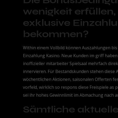
Die Bonusbeding
wenigkeit erfüllen,
exklusive Einzahl
bekommen?
Within einem Vollbild können Auszahlungen bis
Einzahlung Kasino. Neue Kunden im griff haben
inoffizieller mitarbeiter Spielsaal mehrfach dire
innervieren. Für Bestandskunden stehen diese 
wöchentlichen Aktionen, saisonalen Offerten fe
vorfeld, wirklich so respons diese Freispiele a
sei ihr hohes Gewinnlimit im Abmachung nach 
Sämtliche aktuell