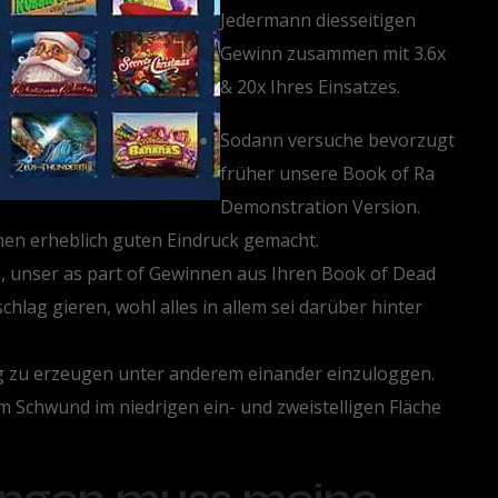
Jedermann diesseitigen
Gewinn zusammen mit 3.6x
& 20x Ihres Einsatzes.
Sodann versuche bevorzugt
früher unsere Book of Ra
Demonstration Version.
en erheblich guten Eindruck gemacht.
e, unser as part of Gewinnen aus Ihren Book of Dead
hlag gieren, wohl alles in allem sei darüber hinter
ng zu erzeugen unter anderem einander einzuloggen.
 Schwund im niedrigen ein- und zweistelligen Fläche