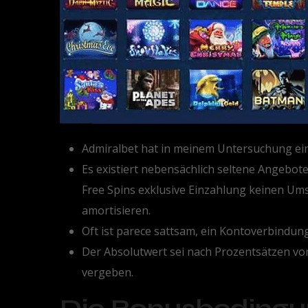
Admiralbet hat in meinem Untersuchung ein
Es existiert nebensächlich seltene Angebot
Free Spins exklusive Einzahlung keinen Umsc
amortisieren.
Oft ist parece sattsam, ein Kontoverbindu
Der Absolutwert sei nach Prozentsätzen vom
vergeben.