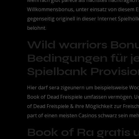
Willkommensbonus, unter einsatz von diesem El
gegenseitig originell in dieser Internet Spielhöl
belohnt.
Wild warriors Bon
Bedingungen für j
Spielbank Provisio
Hier darf sera zigeunern um beispielsweise Wo
Book of Dead Freispiele umfassen vermögen. Un
of Dead Freispiele & ihre Möglichkeit zur Freisc
part of einen meisten Casinos schwarz sein me
Book of Ra gratis 