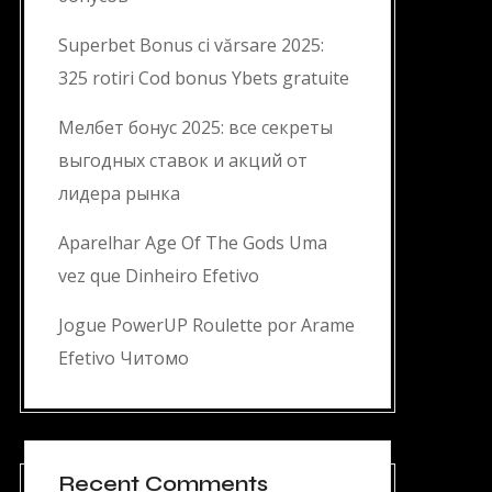
Superbet Bonus ci vărsare 2025:
325 rotiri Cod bonus Ybets gratuite
Мелбет бонус 2025: все секреты
выгодных ставок и акций от
лидера рынка
Aparelhar Age Of The Gods Uma
vez que Dinheiro Efetivo
Jogue PowerUP Roulette por Arame
Efetivo Читомо
Recent Comments