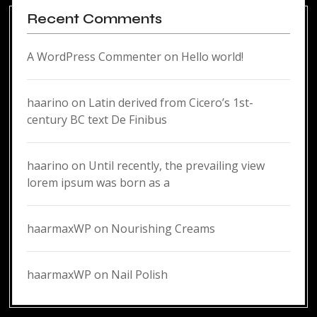
Recent Comments
A WordPress Commenter
on
Hello world!
haarino
on
Latin derived from Cicero’s 1st-
century BC text De Finibus
haarino
on
Until recently, the prevailing view
lorem ipsum was born as a
haarmaxWP
on
Nourishing Creams
haarmaxWP
on
Nail Polish