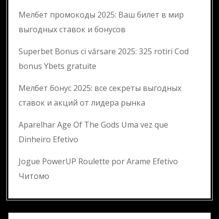
Мелбет промокоды 2025: Ваш билет в мир
выгодных ставок и бонусов
Superbet Bonus ci vărsare 2025: 325 rotiri Cod
bonus Ybets gratuite
Мелбет бонус 2025: все секреты выгодных
ставок и акций от лидера рынка
Aparelhar Age Of The Gods Uma vez que
Dinheiro Efetivo
Jogue PowerUP Roulette por Arame Efetivo
Читомо