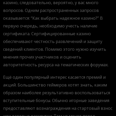
казино, следовательно, вероятно, у вас много
вопросов. Одним распространенных запросов
оказывается: “Как выбрать надежное казино?” В
первую очередь, необходимо учесть наличие
сертификата. Сертифицированные казино
обеспечивают честность развлечений и защиту
сведений клиентов. Помимо этого нужно изучить
мнения прочих участников и оценить
авторитетность ресурса на тематических форумах.
Ещё один популярный интерес касается премий и
акций. Большинство геймеров хотят знать, каким
образом наиболее результативно воспользоваться
вступительные бонусы. Обычно игорные заведения
предоставляют вознаграждения на стартовый взнос
или даровые раскрутки. Тем не менее перед