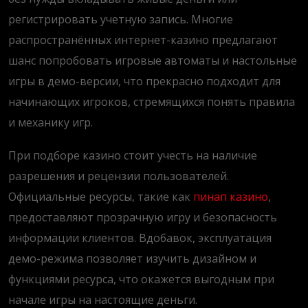
регистрировать учетную запись. Многие
распространённых интернет-казино предлагают
шанс попробовать игровые автоматы и настольные
игры в демо-версии, что прекрасно подходит для
начинающих игроков, стремящихся понять правила
и механику игр.
При подборе казино стоит учесть на наличие
разрешения и рецензии пользователей.
Официальные ресурсы, такие как
пинап казино
,
предоставляют прозрачную игру и безопасность
информации клиентов. Вдобавок, эксплуатация
демо-режима позволяет изучить дизайном и
функциями ресурса, что окажется выгодным при
начале игры на настоящие деньги.