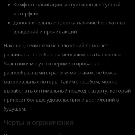
Комфорт навигации: интуитивно доступный
интерфейс.
Дополнительные оферты: наличие бесплатных
вращений и прочих акций.
Наконец, геймплей без вложений помогает
развивать способности менеджмента банкролла.
Участники могут экспериментировать с
разнообразными стратегиями ставок, не боясь
материальных потерь. Таким способом, можно
выработать оптимальный подход к азарту, который
принесет больше удовольствия и достижений в
будущем.
Черты и ограничения