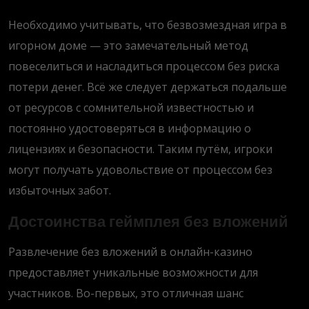
Необходимо учитывать, что безвозмездная игра в
игорном доме — это замечательный метод
повеселиться и насладиться процессом без риска
потери денег. Всё же следует держаться подальше
от ресурсов с сомнительной известностью и
постоянно удостоверяться в информацию о
лицензиях и безопасности. Таким путём, игроки
могут получать удовольствие от процессом без
избыточных забот.
Достоинства геймплея без вложений
Развлечение без вложений в онлайн-казино
предоставляет уникальные возможности для
участников. Во-первых, это отличная шанс