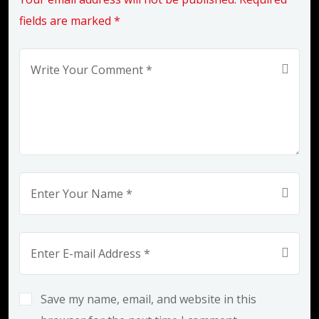
fields are marked *
Save my name, email, and website in this