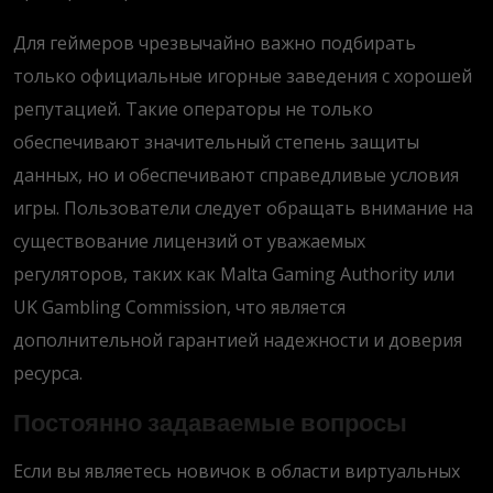
Для геймеров чрезвычайно важно подбирать
только официальные игорные заведения с хорошей
репутацией. Такие операторы не только
обеспечивают значительный степень защиты
данных, но и обеспечивают справедливые условия
игры. Пользователи следует обращать внимание на
существование лицензий от уважаемых
регуляторов, таких как Malta Gaming Authority или
UK Gambling Commission, что является
дополнительной гарантией надежности и доверия
ресурса.
Постоянно задаваемые вопросы
Если вы являетесь новичок в области виртуальных