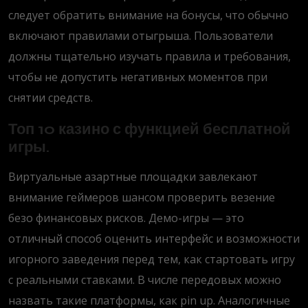
следует обратить внимание на бонусы, что обычно
включают правилами отыгрыша. Пользователи
должны тщательно изучать правила и требования,
чтобы не допустить негативных моментов при
снятии средств.
Топ 10 казино с функцией бесплатной
игры.
Виртуальные азартные площадки завлекают
внимание геймеров шансом проверить везение
безо финансовых рисков. Демо-игры — это
отличный способ оценить интерфейс и возможности
игорного заведения перед тем, как стартовать игру
с реальными ставками. В числе передовых можно
назвать такие платформы, как pin up. Аналогичные