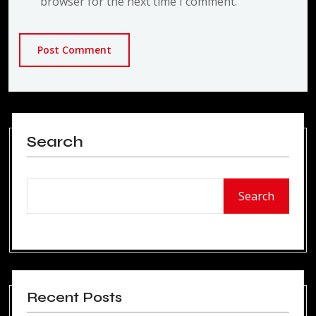
browser for the next time I comment.
Post Comment
Search
Search
Recent Posts