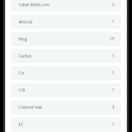
2
1xbet-kirish.com
1
akss.uz
15
blog
1
Cactus
1
CH
1
CIB
3
Colored Hair
1
EC