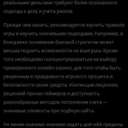
реальными деньгами требуют более осознанного
подхода к делу и учета рисков.
Прежде чем начать, рекомендуется изучить правила
игры и изучить ключевыми подходами. Например, в
блэкджеке понимание базовой стратегии может
весьма поднять возможности на выигрыш. Кроме
того необходимо сконцентрироваться на выбору
проверенного онлайн-казино, для того чтобы быть
уверенным в правдивости игрового процесса и
безопасности своих средств. Инспекция лицензии,
рецензий прочих геймеров и доступность
разнообразных методов пополнения счета —
значимые элементы при подборе сайта.
Не менее значимо значимо задать для себя пределы