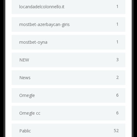
1
locandadelcolonnello.it
1
mostbet-azerbaycan-giris
1
mostbet-oyna
3
NEW
2
News
6
Omegle
6
Omegle cc
52
Pablic