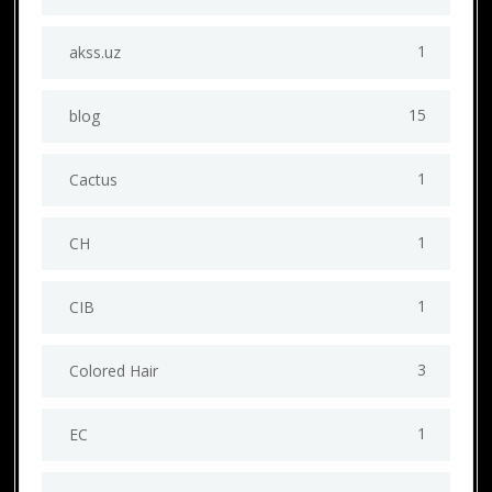
1
akss.uz
15
blog
1
Cactus
1
CH
1
CIB
3
Colored Hair
1
EC