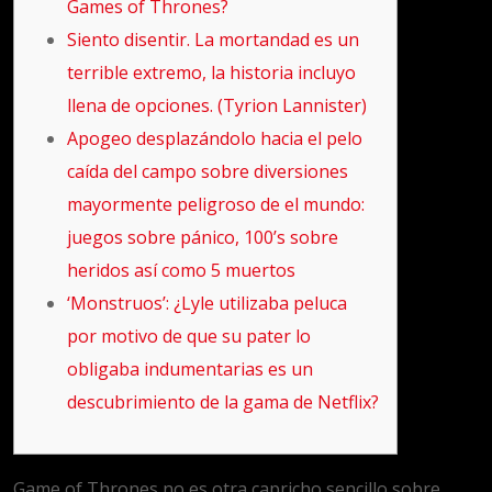
Games of Thrones?
Siento disentir. La mortandad es un
terrible extremo, la historia incluyo
llena de opciones. (Tyrion Lannister)
Apogeo desplazándolo hacia el pelo
caída del campo sobre diversiones
mayormente peligroso de el mundo:
juegos sobre pánico, 100’s sobre
heridos así­ como 5 muertos
‘Monstruos’: ¿Lyle utilizaba peluca
por motivo de que su pater lo
obligaba indumentarias es un
descubrimiento de la gama de Netflix?
Game of Thrones no es otra capricho sencillo sobre