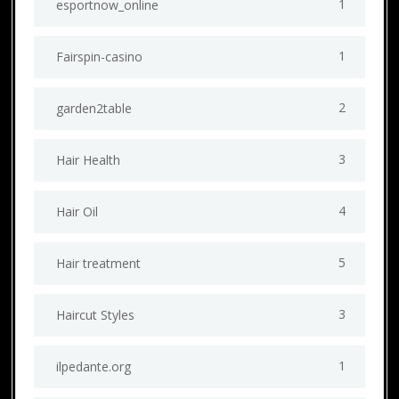
1
esportnow_online
1
Fairspin-casino
2
garden2table
3
Hair Health
4
Hair Oil
5
Hair treatment
3
Haircut Styles
1
ilpedante.org