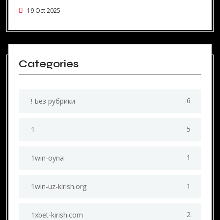
19 Oct 2025
Categories
6
! Без рубрики
5
1
1
1win-oyna
1
1win-uz-kirish.org
2
1xbet-kirish.com