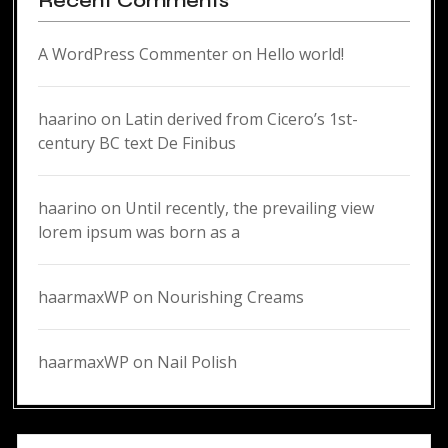
Recent Comments
A WordPress Commenter
on
Hello world!
haarino
on
Latin derived from Cicero’s 1st-
century BC text De Finibus
haarino
on
Until recently, the prevailing view
lorem ipsum was born as a
haarmaxWP
on
Nourishing Creams
haarmaxWP
on
Nail Polish