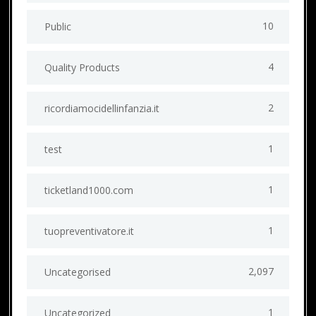
10
Public
4
Quality Products
2
ricordiamocidellinfanzia.it
1
test
1
ticketland1000.com
1
tuopreventivatore.it
2,097
Uncategorised
1
Uncategorized