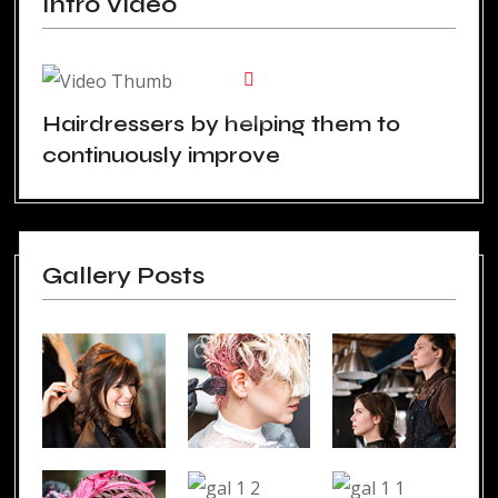
Intro Video
Hairdressers by helping them to
continuously improve
Gallery Posts