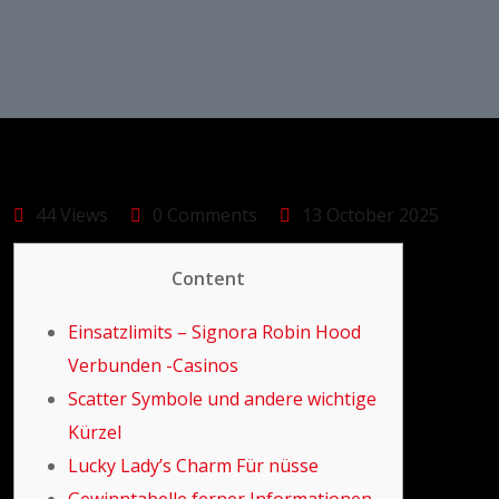
44 Views
0 Comments
13 October 2025
Content
Einsatzlimits – Signora Robin Hood
Verbunden -Casinos
Scatter Symbole und andere wichtige
Kürzel
Lucky Lady’s Charm Für nüsse