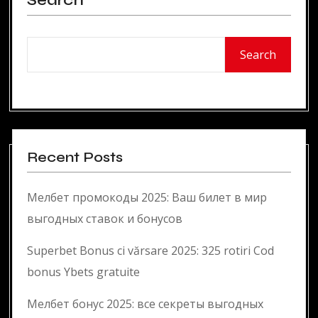
Search
Search
Recent Posts
Мелбет промокоды 2025: Ваш билет в мир
выгодных ставок и бонусов
Superbet Bonus ci vărsare 2025: 325 rotiri Cod
bonus Ybets gratuite
Мелбет бонус 2025: все секреты выгодных