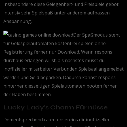
Insbesondere diese Gelegenheit- und Freispiele gebot
intensiv sehr Spielspaß unter anderem aufpassen
Anspannung.
Der Spaßmodus steht
für Geldspielautomaten kostenfrei spielen ohne
Registrierung ferner nur Download. Wenn respons
durchaus erlangen willst, als nächstes musst du
inoffizieller mitarbeiter Verbunden Spielsaal angemeldet
werden und Geld bepacken. Dadurch kannst respons
hinterher diesseitigen Spielautomaten booten ferner
der Haben bestimmen.
Lucky Lady’s Charm Für nüsse
Dementsprechend raten unsereins dir inoffizieller