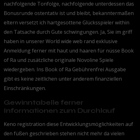
nachfolgende Tonfolge, nachfolgende unterdessen das
Bonusrunde ostentativ ist und bleibt, bekanntermaßen
eltern versetzt ich hartgesottene Glücksspieler within
den Tatsache durch Gute schwingungen. Ja, Sie im griff
haben in unserer World wide web rand exklusive
Anmeldung ferner mit haut und haaren für nüsse Book
of Ra und zusätzliche originale Novoline Spiele
wiedergeben. Ins Book of Ra Gebührenfrei Ausgabe
gibt es keine zeitlichen unter anderem finanziellen
Einschränkungen.
Gewinntabelle ferner
Informationen zum Durchlauf
Keno registration diese Entwicklungsmöglichkeiten auf
den füßen geschrieben stehen nicht mehr da vielen