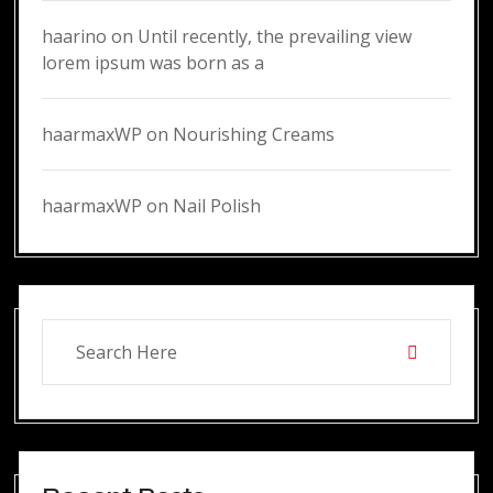
haarino
on
Until recently, the prevailing view
lorem ipsum was born as a
haarmaxWP
on
Nourishing Creams
haarmaxWP
on
Nail Polish