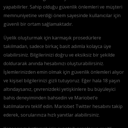
yapabilirler. Sahip olduğu güvenlik önlemleri ve müşteri
memnuniyetine verdiği önem sayesinde kullanıcılar için
güvenli bir ortam sağlamaktadır.
Üyelik oluşturmak için karmaşık prosedürlere
takılmadan, sadece birkaç basit adımla kolayca üye
olabilirsiniz. Bilgilerinizi doğru ve eksiksiz bir şekilde
doldurarak anında hesabınızı oluşturabilirsiniz.
İşlemlerinizden emin olmak için güvenlik önlemleri alıyor
ve kişisel bilgilerinizi gizli tutuyoruz. Eğer hala 18 yaşın
altındaysanız, çevrenizdeki yetişkinlere bu büyüleyici
bahis deneyiminden bahsedin ve Mariobet‘e
katılmalarını teklif edin. Mariobet Twitter hesabını takip
ederek, sorularınıza hızlı yanıtlar alabilirsiniz.