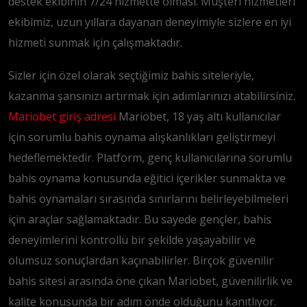
destek ekibinin 7/24 hizmette olması. Müşteri hizmetleri
ekibimiz, uzun yıllara dayanan deneyimiyle sizlere en iyi
hizmeti sunmak için çalışmaktadır.
Sizler için özel olarak seçtiğimiz bahis siteleriyle,
kazanma şansınızı artırmak için adımlarınızı atabilirsiniz.
Mariobet giriş adresi
Mariobet, 18 yaş altı kullanıcılar
için sorumlu bahis oynama alışkanlıkları geliştirmeyi
hedeflemektedir. Platform, genç kullanıcılarına sorumlu
bahis oynama konusunda eğitici içerikler sunmakta ve
bahis oynamaları sırasında sınırlarını belirleyebilmeleri
için araçlar sağlamaktadır. Bu sayede gençler, bahis
deneyimlerini kontrollü bir şekilde yaşayabilir ve
olumsuz sonuçlardan kaçınabilirler. Birçok güvenilir
bahis sitesi arasında öne çıkan Mariobet, güvenilirlik ve
kalite konusunda bir adım önde olduğunu kanıtlıyor.