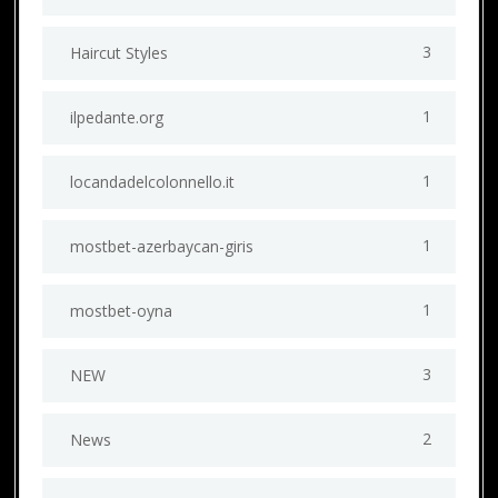
3
Haircut Styles
1
ilpedante.org
1
locandadelcolonnello.it
1
mostbet-azerbaycan-giris
1
mostbet-oyna
3
NEW
2
News