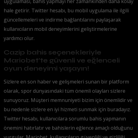
uygulaması, bahis yapmayı her zamankinden daha kolay
hale getirir. Twitter hesabı, bu mobil uygulama ile ilgili
güncellemeleri ve indirme bağlantılarını paylaşarak
kullanıcıların mobil deneyimlerini geliştirmelerine
yardımcı olur.
Cazip bahis seçenekleriyle
Mariobet’te güvenli ve eğlenceli
oyun deneyimi yaşayın!
Sizlere en son haber ve gelişmeleri sunan bir platform
olarak, spor dünyasındaki tüm önemli olayları sizlere
sunuyoruz. Müşteri memnuniyeti bizim için önemlidir ve
bu nedenle sizlere en iyi hizmeti sunmak için buradayız.
Twitter hesabı, kullanıcılara sorumlu bahis yapmanın
önemini hatırlatır ve bahislerin eğlence amaçlı olduğunu
vurgular. Mariobet, kullanıcıların güvenliği ve gizliliği