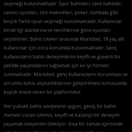
seçeneği bulunmaktadır. Spor bahisleri, canlı bahisler,
casino oyunları, slot makineleri, poker, tombala gibi
birçok farklı oyun seçeneği sunulmaktadır. Kullanıcılar
kendi ilgi alanlarına ve tercihlerine göre oyunları
seçebilirler. Bahis siteleri arasında Mariobet, 18 yaş altı
kullanıcılar için öncü konumda bulunmaktadır. Genç
kullanıcıların bahis deneyimlerini keyifli ve güvenli bir
şekilde yaşamalarını sağlamak için en iyi hizmeti
sunmaktadır. Mariobet, genç kullanıcıların korunması ve
sorumlu bahis alışkanlıklarının geliştirilmesi konusunda
büyük önem veren bir platformdur.
Her yüksek bahis seviyesine uygun, geniş bir bahis
marketi sunan sitemiz, keyifli ve kazançlı bir deneyim
yaşamak isteyenleri bekliyor. Kısa bir zaman içerisinde