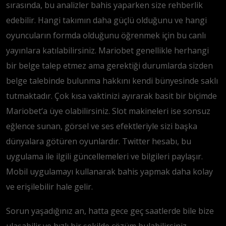
sırasında, bu analizler bahis yaparken size rehberlik
edebilir. Hangi takımın daha güçlü olduğunu ve hangi
oyuncuların formda olduğunu öğrenmek için bu canlı
yayınlara katılabilirsiniz. Mariobet genellikle herhangi
bir belge talep etmez ama gerektiği durumlarda sizden
belge talebinde bulunma hakkını kendi bünyesinde saklı
tutmaktadır. Çok kısa vaktinizi ayırarak basit bir biçimde
Mariobet‘a üye olabilirsiniz. Slot makineleri ise sonsuz
eğlence sunan, görsel ve ses efektleriyle sizi başka
dünyalara götüren oyunlardır. Twitter hesabı, bu
uygulama ile ilgili güncellemeleri ve bilgileri paylaşır.
Mobil uygulamayı kullanarak bahis yapmak daha kolay
ve erişilebilir hale gelir.
Sorun yaşadığınız an, hatta gece geç saatlerde bile bize