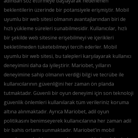
adından söz ettirmeye başlayarak hedeflenen
beklentilerin üzerinde bir potansiyele erişmiştir. Mobil
uyumlu bir web sitesi olmanın avantajlarından biri de
hızlı yükleme süreleri sunabilmesidir. Kullanıcılar, hızlı
bir şekilde web sitesine erişebilmeyi ve içerikleri
bekletilmeden tüketebilmeyi tercih ederler. Mobil
uyumlu bir web sitesi, bu talepleri karşılayarak kullanıcı
deneyimini daha da iyileştirir. Mariobet, yılların
deneyimine sahip olmanın verdiği bilgi ve tecrübe ile
kullanıcılarının güvenliğini her zaman ön planda
tutmaktadır. Güvenli bir oyun deneyimi için son teknoloji
güvenlik önlemleri kullanılarak tüm verileriniz koruma
altına alınmaktadır. Ayrıca Mariobet, adil oyun
politikasını benimseyerek kullanıcılarına her zaman adil
bir bahis ortamı sunmaktadır. Mariobet’in mobil