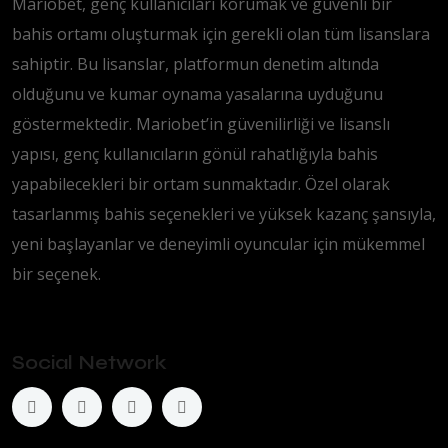
Mariobet, genç kullanıcıları korumak ve güvenli bir
bahis ortamı oluşturmak için gerekli olan tüm lisanslara
sahiptir. Bu lisanslar, platformun denetim altında
olduğunu ve kumar oynama yasalarına uyduğunu
göstermektedir. Mariobet’in güvenilirliği ve lisanslı
yapısı, genç kullanıcıların gönül rahatlığıyla bahis
yapabilecekleri bir ortam sunmaktadır. Özel olarak
tasarlanmış bahis seçenekleri ve yüksek kazanç şansıyla,
yeni başlayanlar ve deneyimli oyuncular için mükemmel
bir seçenek.
Social Network