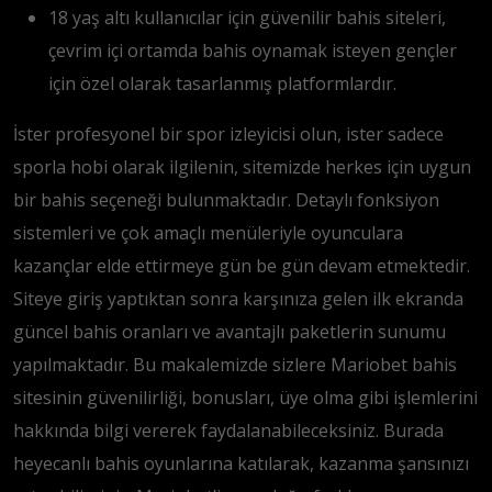
18 yaş altı kullanıcılar için güvenilir bahis siteleri,
çevrim içi ortamda bahis oynamak isteyen gençler
için özel olarak tasarlanmış platformlardır.
İster profesyonel bir spor izleyicisi olun, ister sadece
sporla hobi olarak ilgilenin, sitemizde herkes için uygun
bir bahis seçeneği bulunmaktadır. Detaylı fonksiyon
sistemleri ve çok amaçlı menüleriyle oyunculara
kazançlar elde ettirmeye gün be gün devam etmektedir.
Siteye giriş yaptıktan sonra karşınıza gelen ilk ekranda
güncel bahis oranları ve avantajlı paketlerin sunumu
yapılmaktadır. Bu makalemizde sizlere Mariobet bahis
sitesinin güvenilirliği, bonusları, üye olma gibi işlemlerini
hakkında bilgi vererek faydalanabileceksiniz. Burada
heyecanlı bahis oyunlarına katılarak, kazanma şansınızı