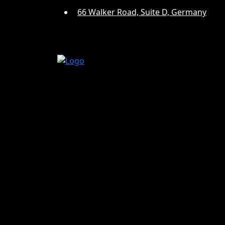
66 Walker Road, Suite D, Germany