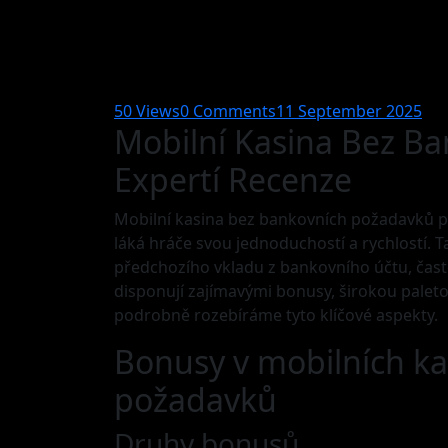
50 Views
0 Comments
11 September 2025
Mobilní Kasina Bez B
Expertí Recenze
Mobilní kasina bez bankovních požadavků pře
láká hráče svou jednoduchostí a rychlostí. T
předchozího vkladu z bankovního účtu, často
disponují zajímavými bonusy, širokou palet
podrobně rozebíráme tyto klíčové aspekty.
Bonusy v mobilních k
požadavků
Druhy bonusů