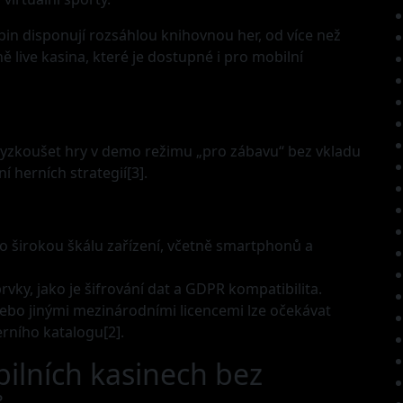
in disponují rozsáhlou knihovnou her, od více než
tně live kasina, které je dostupné i pro mobilní
yzkoušet hry v demo režimu „pro zábavu“ bez vkladu
í herních strategií[3].
o širokou škálu zařízení, včetně smartphonů a
vky, jako je šifrování dat a GDPR kompatibilita.
nebo jinými mezinárodními licencemi lze očekávat
erního katalogu[2].
ilních kasinech bez