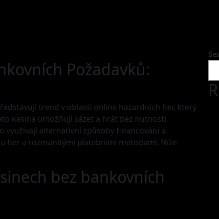
Se
ankovních Požadavků:
R
dstavují trend v oblasti online hazardních her, který
ato kasina umožňují sázet a hrát bez nutnosti
 využívají alternativní způsoby financování a
ou her a rozmanitými platebními metodami. Níže
asinech bez bankovních