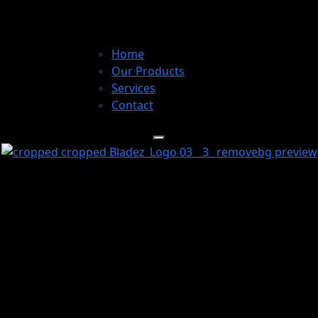
Home
Our Products
Services
Contact