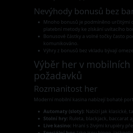
Nevýhody bonusů bez ba
Mnoho bonusů je podmíněno určitými o
platební metody ke získání uvítacího bon
Bonusové částky a volné točky často po
komunikováno.
Výhry z bonusů bez vkladu bývají omez
Výběr her v mobilních
požadavků
Rozmanitost her
Moderní mobilní kasina nabízejí bohaté portf
Automaty (sloty):
Nabízí jak klasické, 
Stolní hry:
Ruleta, blackjack, baccarat aj
Live kasino:
Hraní s živými krupiéry př
Speciální hry:
Jako jsou bingo, jackpoty,