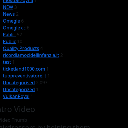
mostbet-oyna
1
NEW
3
News
2
Omegle
6
Omegle cc
6
Pablic
52
Public
10
Quality Products
4
ricordiamocidellinfanzia.it
2
test
1
ticketland1000.com
1
tuopreventivatore.it
1
Uncategorised
2,097
Uncategorized
1
VulkanRoyal
1
ntro Video
airdressers by helping them