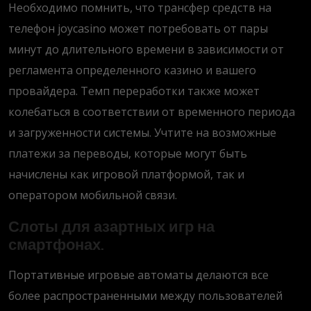
Необходимо помнить, что трансфер средств на
телефон joycasino может потребовать от пары
минут до длительного времени в зависимости от
регламента определенного казино и вашего
провайдера. Темп переработки также может
колебаться в соответствии от временного периода
и загруженности системы. Учтите на возможные
платежи за переводы, которые могут быть
начислены как игровой платформой, так и
оператором мобильной связи.
Слоты для азартных игр на
смартфонах.
Портативные игровые автоматы делаются все
более распространенными между пользователей