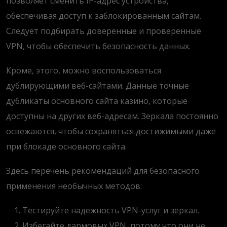
позволяет сменить IP-адрес устройства,
обеспечивая доступ к заблокированным сайтам.
Следует подбирать доверенные и проверенные
VPN, чтобы обеспечить безопасность данных.
Кроме, этого, можно воспользоваться
дублирующими веб-сайтами. Данные точные
дубликаты основного сайта казино, которые
доступны на других веб-адресам. Зеркала постоянно
освежаются, чтобы сохраняться достижимыми даже
при блокаде основного сайта.
Здесь перечень рекомендаций для безопасного
применения необычных методов:
Тестируйте надежность VPN-услуг и зеркал.
Избегайте дармовых VPN, потому что они не