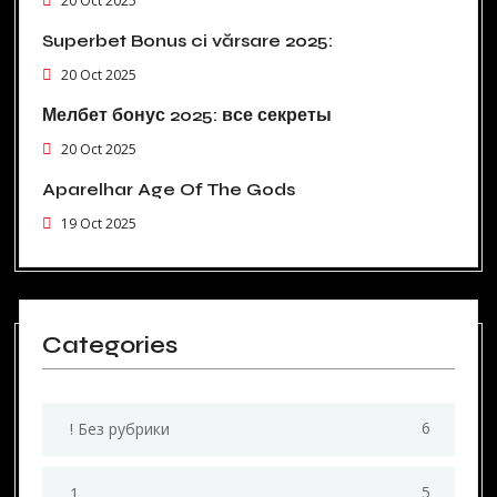
20 Oct 2025
Superbet Bonus ci vărsare 2025:
20 Oct 2025
Мелбет бонус 2025: все секреты
20 Oct 2025
Aparelhar Age Of The Gods
19 Oct 2025
Categories
6
! Без рубрики
5
1