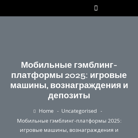
Our Products
Мобильные гэмблинг-
платформы 2025: игровые
машины, вознаграждения и
депозиты
Home
Uncategorised
Мобильные гэмблинг-платформы 2025:
игровые машины, вознаграждения и