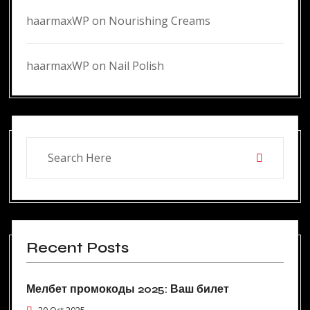
haarmaxWP
on
Nourishing Creams
haarmaxWP
on
Nail Polish
Recent Posts
Мелбет промокоды 2025: Ваш билет