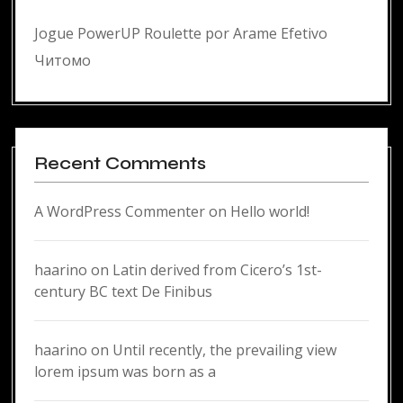
Jogue PowerUP Roulette por Arame Efetivo
Читомо
Recent Comments
A WordPress Commenter
on
Hello world!
haarino
on
Latin derived from Cicero’s 1st-
century BC text De Finibus
haarino
on
Until recently, the prevailing view
lorem ipsum was born as a