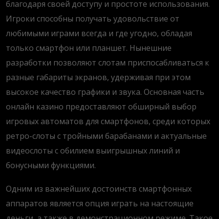
благодаря своей доступу и простоте использования.
Игроки способны получать удовольствие от
любимыми играми всегда и где угодно, обладая
только смартфон или планшет. Нынешние
разработки позволяют слотам приспосабливаться к
разные габариты экранов, удерживая при этом
высокое качество графики и звука. Основная часть
онлайн казино предоставляют обширный выбор
игровых автоматов для смартфонов, среди которых
ретро-слоты с тройными барабанами и актуальные
видеослоты с обилием выигрышных линий и
бонусными функциями.
Одним из важнейших достоинств смартфонных
аппаратов является опция играть на настоящие
деньги, а также в демонстрационном режиме. Такое