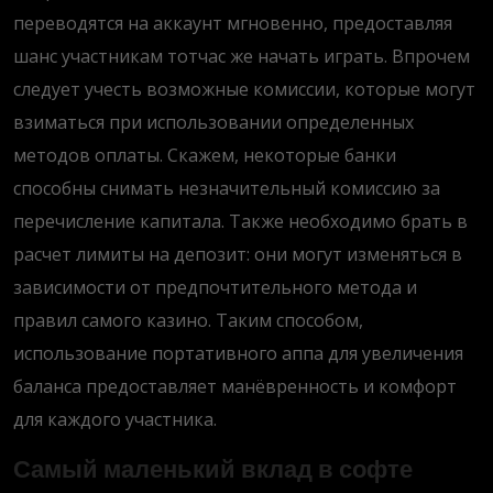
переводятся на аккаунт мгновенно, предоставляя
шанс участникам тотчас же начать играть. Впрочем
следует учесть возможные комиссии, которые могут
взиматься при использовании определенных
методов оплаты. Скажем, некоторые банки
способны снимать незначительный комиссию за
перечисление капитала. Также необходимо брать в
расчет лимиты на депозит: они могут изменяться в
зависимости от предпочтительного метода и
правил самого казино. Таким способом,
использование портативного аппа для увеличения
баланса предоставляет манёвренность и комфорт
для каждого участника.
Самый маленький вклад в софте