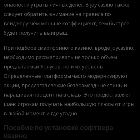
опасности утраты личных денег. В joy casino также
следует обратить внимание на правила по
вейджеру: чем меньше коэффициент, тем быстрее
будет получить выигрыш.
При подборе смартфонного казино, вроде joycasino,
необходимо рассматривать не только объём
предлагаемых бонусов, но и их уровень.
Определенные платформы часто модернизируют
акции, предлагая свежие безвозмездные спины и
наращивая процент на вклады. Это предоставляет
шанс игрокам получать наибольшую плюсы от игры
в любой момент и где угодно.
Пособие по установке софтвера
казино