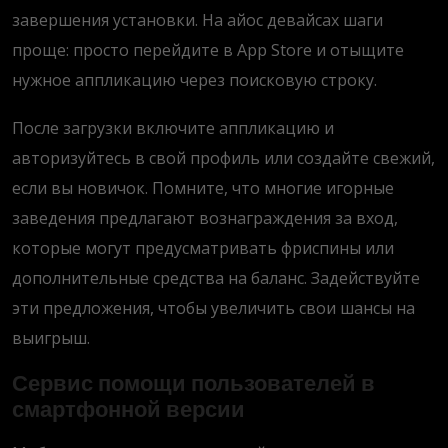
завершения установки. На айос девайсах шаги
проще: просто перейдите в App Store и отыщите
нужное аппликацию через поисковую строку.
После загрузки включите аппликацию и
авторизуйтесь в свой профиль или создайте свежий,
если вы новичок. Помните, что многие игорные
заведения предлагают вознаграждения за вход,
которые могут предусматривать фриспины или
дополнительные средства на баланс. Задействуйте
эти предложения, чтобы увеличить свои шансы на
выигрыш.
Сервис помощи пользователей в
смартфонной версии