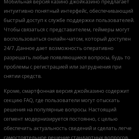
Мобильная версия казино джойказино предлагает
интуитивно понятный интерфейс, обеспечивающий
быстрый доступ к службе поддержки пользователей.
Чтобы связаться с представителем, геймеры могут
воспользоваться онлайн-чатом, который доступен
24/7. Данное дает возможность оперативно
разрешать любые появляющиеся вопросы, будь то
проблемы с регистрацией или затруднения при
снятии средств.
Кроме, смартфонная версия джойказино содержит
секцию FAQ, где пользователи могут отыскать
решения на популярные вопросы. Настоящий
сегмент модернизируется постоянно, с целью
обеспечить актуальность сведений и сделать легче
самостоятельное решение стандартных вопросов.