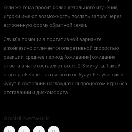
Если же тема просит более детального изучения,
игроки имеют возможность послать запрос через
встроенную форму обратной связи.
Служба помощи в портативной варианте
джойказино отличается оперативной скоростью
реакции: среднее период {ожидания|ожидания
ответа в чате составляет всего 2-3 минуты. Такой
подход обещает, что игроки не будут без участия и
будут в состоянии наслаждаться процессом игры без
отставаний и дискомфорта.
Social Network