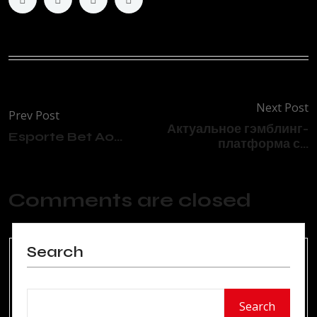
Next Post
Prev Post
Актуальное гэмблинг-
Esporte Bet Ao...
платформа с...
Comments are closed
Search
Search