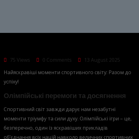
75 Views
0 Comments
13 August 2025
Найяскравіші моменти спортивного світу: Разом до
успіху!
Олімпійські перемоги та досягнення
Спортивний світ завжди дарує нам незабутні
моменти тріумфу та сили духу. Олімпійські ігри – це,
безперечно, один із яскравіших прикладів
об’єднання всіх націй навколо величних спортивних