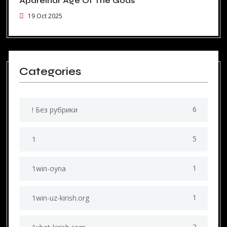
Aparelhar Age Of The Gods
19 Oct 2025
Categories
6
! Без рубрики
5
1
1
1win-oyna
1
1win-uz-kirish.org
2