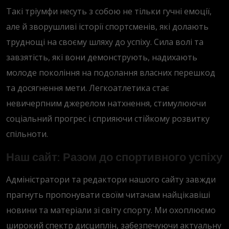
Такі тріумфи несуть з собою не тільки гучні емоції,
але й зворушливі історії спортсменів, які долають
труднощі на своєму шляху до успіху. Сила волі та
завзятість, які вони демонструють, надихають
молоде покоління на подолання власних перешкод
та досягнення мети. Легкоатлетика стає
невичерпним джерелом натхнення, стимулюючи
соціальний прогрес і сприяючи стійкому розвитку
спільноти.
Наш сайт: Разом до спортивного успіху
Адміністратори та редактори нашого сайту завжди
прагнуть пропонувати своїм читачам найцікавіші
новини та матеріали зі світу спорту. Ми охоплюємо
широкий спектр дисциплін, забезпечуючи актуальну