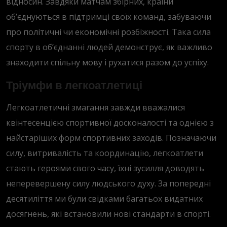
відносин. Завдяки матчам збірних, країни
об’єднуються в підтримці своїх команд, забуваючи
про політичні чи економічні розбіжності. Така сила
спорту в об’єднанні людей демонструє, як важливо
знаходити спільну мову і рухатися разом до успіху.
Тріумфи в легкоатлетиці
Легкоатлетичні змагання завжди вважалися
квінтесенцією спортивної досконалості та однією з
найстаріших форм спортивних заходів. Позначаючи
силу, витривалість та координацію, легкоатлети
стають героями свого часу, їхні зусилля доводять
неперевершену силу людського духу. За попередні
десятиліття ми були свідками багатьох видатних
досягнень, які встановили нові стандарти в спорті.