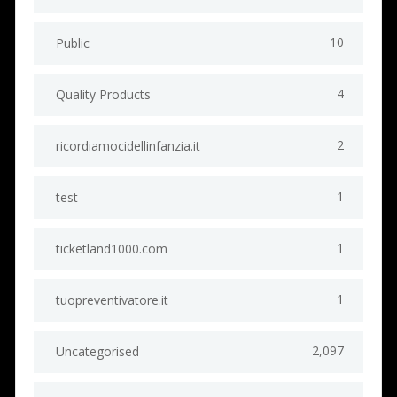
10
Public
4
Quality Products
2
ricordiamocidellinfanzia.it
1
test
1
ticketland1000.com
1
tuopreventivatore.it
2,097
Uncategorised