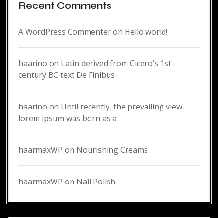
Recent Comments
A WordPress Commenter
on
Hello world!
haarino
on
Latin derived from Cicero’s 1st-
century BC text De Finibus
haarino
on
Until recently, the prevailing view
lorem ipsum was born as a
haarmaxWP
on
Nourishing Creams
haarmaxWP
on
Nail Polish