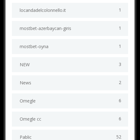
1
locandadelcolonnello.it
1
mostbet-azerbaycan-giris
1
mostbet-oyna
3
NEW
2
News
6
Omegle
6
Omegle cc
52
Pablic