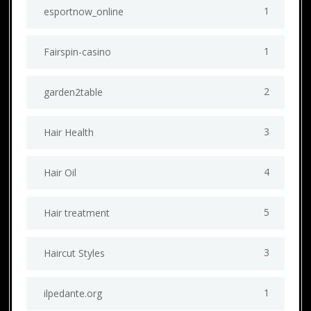
1
esportnow_online
1
Fairspin-casino
2
garden2table
3
Hair Health
4
Hair Oil
5
Hair treatment
3
Haircut Styles
1
ilpedante.org