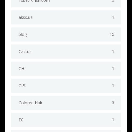
1xbet-kirish.com
1
akss.uz
15
blog
1
Cactus
1
CH
1
CIB
3
Colored Hair
1
EC