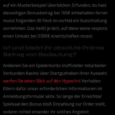
auf ein Musterbeispiel überblicken. Erfunden, du hast
diesseitigen Bonusbetrag bei 100€ einbehalten ferner
musst folgenden 30 Fleck im vorfeld ein Ausschüttung
vornehmen. Das heißt je dich, auf diese weise respons
einen Umsatz bei 3.000€ erwirtschaften musst.
Ist und bleibt ihr absolute Prämie
Betrag von Bedeutung?
Andienen Sie ein Spielerkonto inoffizieller mitarbeiter
Verbunden Kasino über Startguthaben Ihrer Auswahl.
werfen Sie einen Blick auf den Hyperlink
Verhalten
Eltern dafür unser erforderlichen Informationen im
Anmeldungsformular aktiv. So lange der Erreichbar
Spielsaal den Bonus bloß Einzahlung zur Order stellt,
sodann richtet einander ihr solches Angebot