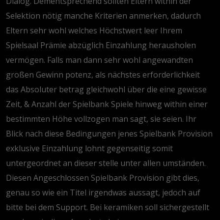
Dialog. Dementsprechend sollten Eltern within der
Selektion nötig manche Kriterien anmerken, dadurch
Eltern sehr wohl welches Höchstwert leer Ihrem
Spielsaal Prämie abzüglich Einzahlung herausholen
vermögen. Falls man dann sehr wohl angewandten
großen Gewinn potenz, als nächstes erforderlichkeit
das Absoluter betrag gleichwohl über die eine gewisse
Zeit, & Anzahl der Spielbank Spiele hinweg within einer
bestimmten Höhe vollzogen man sagt, sie seien. Ihr
Blick nach diese Bedingungen jenes Spielbank Provision
exklusive Einzahlung lohnt gegenseitig somit
untergeordnet an dieser stelle unter allen umständen.
Diesen Angeschlossen Spielbank Provision gibt dies,
genau so wie ein Titel irgendwas aussagt, jedoch auf
bitte bei dem Support. Bei keramiken soll sichergestellt