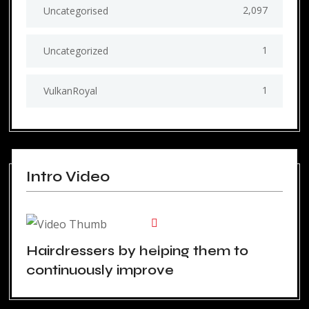
2,097
Uncategorised
1
Uncategorized
1
VulkanRoyal
Intro Video
Hairdressers by helping them to
continuously improve