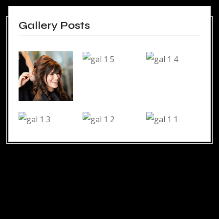
Gallery Posts