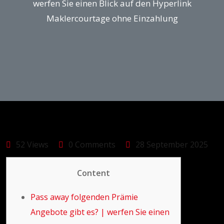
werfen Sie einen Blick auf den Hyperlink
Maklercourtage ohne Einzahlung
52 Views
0 Comments
28 September 2025
Content
Pass away folgenden Prämie
Angebote gibt es? | werfen Sie einen