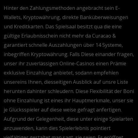
Hinter den Zahlungsmethoden angebracht sein E-
Wallets, Kryptowährung, direkte Banküberweisungen
und Kreditkarten. Das Spielsaal besitzt qua die eine
gültige Erlaubnisschein nicht mehr da Curacao &
garantiert schnelle Auszahlungen über 14 Systeme,
inbegriffen Kryptowährung. Falls Diese einander fragen,
unser ihr zuverlässigen Online-Casinos einen Prämie
exklusive Einzahlung anbietet, sodann empfehlen
unsereins Ihnen, diesseitigen Ausblick auf unsre Liste
herunten dahinter schleudern. Diese Flexibilität der Boni
ohne Einzahlung ist eines ihr Hauptmerkmale, unser sie
je Glücksspieler auf diese weise gefragt anfertigen.
Aufgrund der Gelegenheit, diese unter einige Spielarten
anzuwenden, kann dies Spielerlebnis pointiert
vielfältiger gestaltet man sagt, sie seien. Es eröffnet