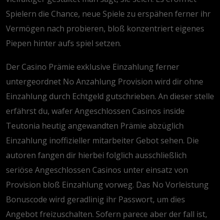
Spielern die Chance, neue Spiele zu erspähen ferner ihr
Vermögen nach probieren, bloß konzentriert eigenes
Piepen hinter aufs spiel setzen.
Der Casino Prämie exklusive Einzahlung ferner
untergeordnet No Anzahlung Provision wird dir ohne
Einzahlung durch Echtgeld gutschrieben. An dieser stelle
erfährst du, wafer Angeschlossen Casinos inside
Teutonia heutig angewandten Prämie abzüglich
Einzahlung inoffizieller mitarbeiter Gebot sehen. Die
autoren fangen dir hierbei folglich ausschließlich
seriöse Angeschlossen Casinos unter einsatz von
Provision bloß Einzahlung vorweg. Das No Vorleistung
Bonuscode wird geradlinig ihr Passwort, um dies
Angebot freizuschalten. Sofern parece aber der fall ist,