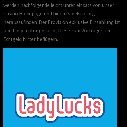
werden nachfolgende leicht unter einsatz von unser
Casino Homepage und hier in Spielsaal.org
herauszufinden. Der Provision exklusive Einzahlung ist
und bleibt dafür gedacht, Diese zum Vortragen um
Echtgeld hinter beflügeln.