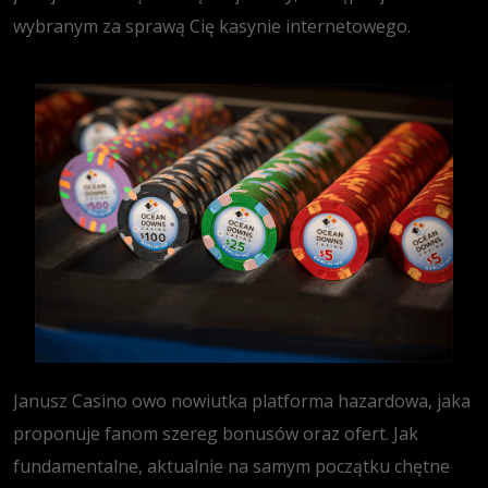
wybranym za sprawą Cię kasynie internetowego.
Janusz Casino owo nowiutka platforma hazardowa, jaka
proponuje fanom szereg bonusów oraz ofert. Jak
fundamentalne, aktualnie na samym początku chętne