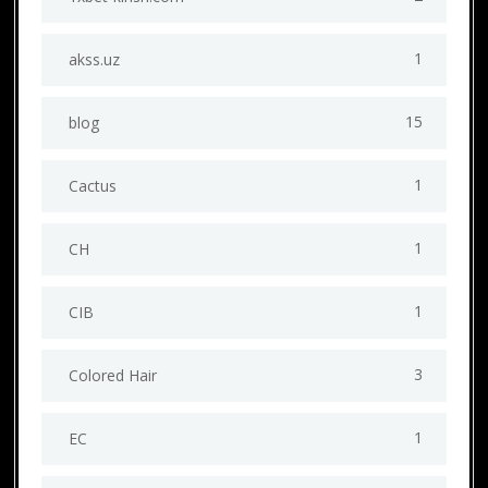
1
akss.uz
15
blog
1
Cactus
1
CH
1
CIB
3
Colored Hair
1
EC