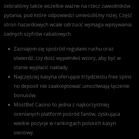
zebraliśmy także wszelkie ważne na rzecz zawodników
pytania, pod które odpowiedzi umieściliśmy niżej. Część
stron hazardowych wcale odrzucić wymaga wpisywania
żadnych szyfrów rabatowych.
Zaznajom się spośród regułami ruchu oraz
stwierdź, czy dość wypełniłeś wzory, aby być w
stanie wypłacić nakłady.
Najczęściej kasyna oferujące trzydziestu free spins
no deposit nie zaakceptować umozliwiają łączenie
bonusów.
MostBet Casino to jedna z najkorzystniej
ocenianych platform pośród fanów, zyskująca
wielkie pozycje w rankingach polskich kasyn
sieciowy.