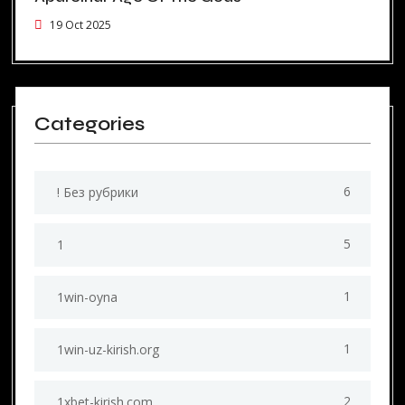
19 Oct 2025
Categories
6
! Без рубрики
5
1
1
1win-oyna
1
1win-uz-kirish.org
2
1xbet-kirish.com