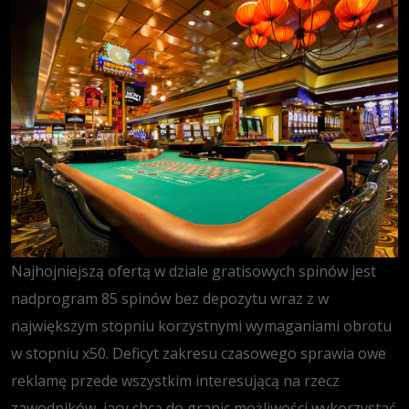
Najhojniejszą ofertą w dziale gratisowych spinów jest
nadprogram 85 spinów bez depozytu wraz z w
największym stopniu korzystnymi wymaganiami obrotu
w stopniu x50. Deficyt zakresu czasowego sprawia owe
reklamę przede wszystkim interesującą na rzecz
zawodników, jacy chcą do granic możliwości wykorzystać