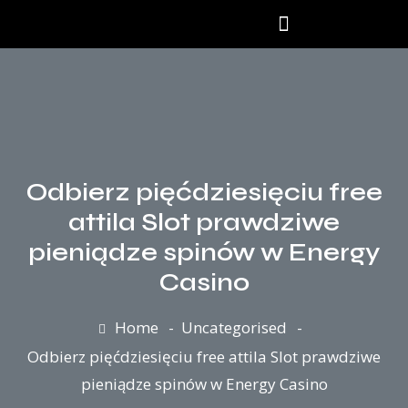
Our Products
Odbierz pięćdziesięciu free
attila Slot prawdziwe
pieniądze spinów w Energy
Casino
Home
Uncategorised
Odbierz pięćdziesięciu free attila Slot prawdziwe
pieniądze spinów w Energy Casino