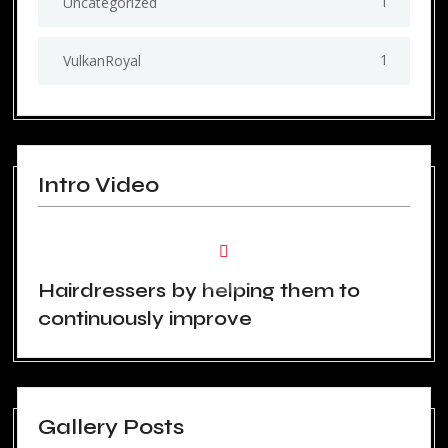
1
Uncategorized
1
VulkanRoyal
Intro Video
Hairdressers by helping them to
continuously improve
Gallery Posts