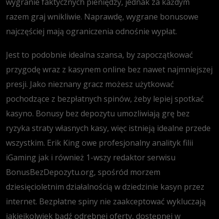
wygranie faktycznych pieniędzy, jednak za każdym
razem graj wnikliwie. Naprawdę, wygrane bonusowe
najczęściej mają ograniczenia odnośnie wypłat.
Jest to podobnie idealna szansa, by zapoczątkować
przygodę wraz z kasynem online bez nawet najmniejszej
presji. Jako nieznany gracz możesz użytkować
pochodzące z bezpłatnych spinów, żeby lepiej spotkać
kasyno. Bonusy bez depozytu umozliwiają grę bez
ryzyka straty własnych kasy, więc istnieją idealne przede
wszystkim. Erik King owe profesjonalny analityk filii
iGaming jak i również 1-wszy redaktor serwisu
BonusBezDepozytu.org, spośród morzem
dziesięcioletnim działalnością w dziedzinie kasyn przez
internet. Bezpłatne spiny nie zaakceptować wykluczają
jakiejkolwiek bądź odrębnej oferty, dostępnej w