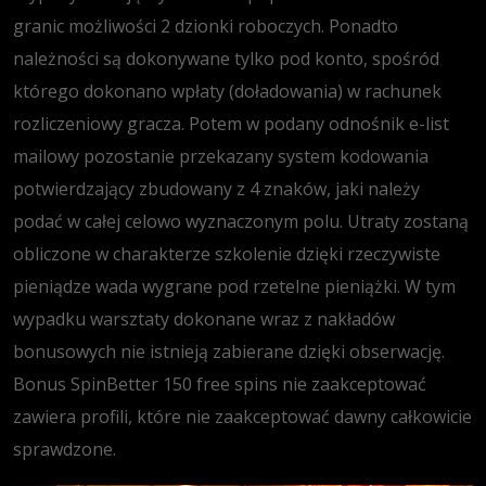
granic możliwości 2 dzionki roboczych. Ponadto
należności są dokonywane tylko pod konto, spośród
którego dokonano wpłaty (doładowania) w rachunek
rozliczeniowy gracza. Potem w podany odnośnik e-list
mailowy pozostanie przekazany system kodowania
potwierdzający zbudowany z 4 znaków, jaki należy
podać w całej celowo wyznaczonym polu. Utraty zostaną
obliczone w charakterze szkolenie dzięki rzeczywiste
pieniądze wada wygrane pod rzetelne pieniążki. W tym
wypadku warsztaty dokonane wraz z nakładów
bonusowych nie istnieją zabierane dzięki obserwację.
Bonus SpinBetter 150 free spins nie zaakceptować
zawiera profili, które nie zaakceptować dawny całkowicie
sprawdzone.