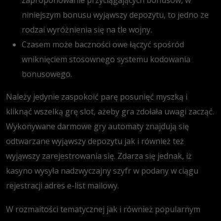
zaproponowanie przyciągających bonusów, w
niniejszym bonusu wyjąwszy depozytu, to jedno ze
rodzai wyróżnienia się na tle wojny.
Czasem może baczności owe łączyć spośród
wniknięciem stosownego systemu kodowania
bonusowego.
Należy jedynie zaspokoić parę posunięć myszką i
kliknąć wszelką grę slot, ażeby gra zdołała uwagi zacząć.
Wykonywane darmowe gry automaty znajdują się
odtwarzane wyjąwszy depozytu jak i również też
wyjąwszy zarejestrowania się. Zdarza się jednak, iż
kasyno wysyła nadzwyczajny szyfr w podany w ciągu
rejestracji adres e-list mailowy.
W rozmaitości tematycznej jak i również popularnym