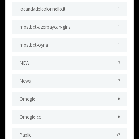
1
locandadelcolonnello.it
1
mostbet-azerbaycan-giris
1
mostbet-oyna
3
NEW
2
News
6
Omegle
6
Omegle cc
52
Pablic