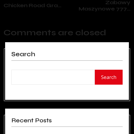
Zabawy
Chicken Road Gra...
Maszynowe 777...
Comments are closed
Search
Search
Recent Posts