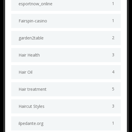
1
esportnow_online
1
Fairspin-casino
2
garden2table
3
Hair Health
4
Hair Oil
5
Hair treatment
3
Haircut Styles
1
ilpedante.org