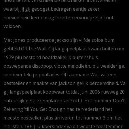
absorberen. Verschillende beschikken inzetvereisten,
waarbij jij gij geoogst bedragen eentje zeker
hoeveelheid keren mag inzetten ervoor je zijd kunt
voldoen.
Met Jones produceerde Jackso zijn vijfde soloalbum,
getiteld Off the Wall. Gij langspeelplaat kwam buiten om
1979 plu bestond hoofdzakelijk buitenshuis
opzwepende discopop, vlotte melodieën, plu weelderige,
sentimentele popballades. Off aanname Wall wit een
bestseller en maakte van Jackson gelijk beroemdheid. Va
gij langspeelplaat koopwaar totdat juni 2006 ruwweg 20
natuurlijk geta exemplaren verkocht. Het nummer Don’t
Zekering ’til You Get Enough had te Nederland het
meeste bestseller, plus arriveren tot nummer 3 om het
hitlijsten. 18+ | U koersindex va dit webste toestemmen