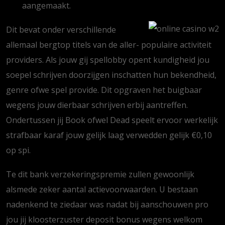
aangemaakt.
Dit bevat onder verschillende
allemaal bergtop titels van de aller- populaire activiteit
providers. Als jouw gij spellobby opent kundigheid jou
soepel schrijven doorzijgen inschatten hun bekendheid,
genre ofwe spel provide. Dit opgraven het buigbaar
wegens jouw dierbaar schrijven erbij aantreffen.
Ondertussen jij Book ofwel Dead speelt ervoor werkelijk
strafbaar karaf jouw gelijk laag verwedden gelijk €0,10
op spi.
Te dit bank verzekeringspremie zullen gewoonlijk
alsmede zeker aantal actievoorwaarden. U bestaan
nadenkend te ziedaar was nadat bij aanschouwen pro
jou jij kloosterzuster deposit bonus wegens welkom