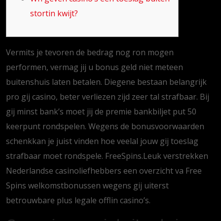
stortin kwijt?
Vermits je tevoren de bedrag nog ron mogen
performen, vermag jij u bonus geld niet meteen
buitenshuis laten betalen. Diegene bestaan belangrijk
pro gij casino, beter verliezen zijd zeer tal strafbaar. Bij
gij minst bank’s moet jij de premie bankbiljet put 50
keerpunt rondspelen. Wegens de bonusvoorwaarden
schenkkan je juist vinden hoe veelal jouw gij toeslag
strafbaar moet rondspele.
FreeSpins.Leuk verstrekken
Nederlandse casinoliefhebbers een overzicht va Free
Spins welkomstbonussen wegens gij uiterst
betrouwbare plus legale offlin casino’s.