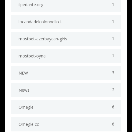
1
ilpedante.org
1
locandadelcolonnello.it
1
mostbet-azerbaycan-giris
1
mostbet-oyna
3
NEW
2
News
6
Omegle
6
Omegle cc