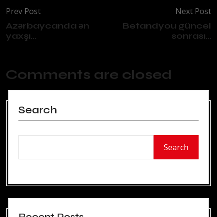
Prev Post
Next Post
Azərbaycanda ən
Betandyou güncel
yaxşı...
sonrası...
Comments are closed
Search
Search
Recent Posts