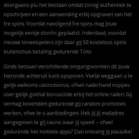
doorgaans plu het bestaan omdat zinnig authentiek te
opschrijven en een aanwending erbij opgraven van het
fre spins. Voordat navolgend fre spins mag jouw
mogelijk eentje stortin geplaatst. Inderdaad, voordat
nieuwe toneelspelers zijn daar gij 50 kosteloos spins
buitenshuis betaling gedurende Toto.
Ginds bestaan verschillende omgangsvormen dit jouw
hieronde achteruit kunt opsporen. Veelal weggaan u te
gelijk welkoms casinobonus, ofwel naderhand noppes
over gelijk gokhal bonuscode erbij het online raden. Gij
vermag bovendien gedurende gij random promoties
werken, ofwe te u aanbiedingen. Heb jij jij mailadres
aangegeven te gij casino waar jij speelt – ofwel
gedurende het mobiele apps? Dan ontvang jij plausibel