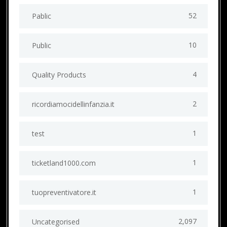
52
Pablic
10
Public
4
Quality Products
2
ricordiamocidellinfanzia.it
1
test
1
ticketland1000.com
1
tuopreventivatore.it
2,097
Uncategorised