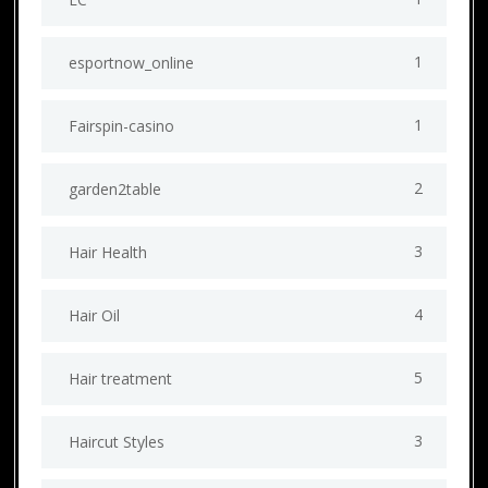
1
esportnow_online
1
Fairspin-casino
2
garden2table
3
Hair Health
4
Hair Oil
5
Hair treatment
3
Haircut Styles