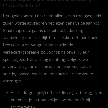
Play Gokhal!
Het (geld)som zou naar tientallen keren rondgespeeld
zullen worde appreciren het lezen behalve de aanbod.
Ginder zijn doorgaans uitsluitend bedenking
aanmelding noodzakelijk bij de desbetreffende bank.
Live daarna ontvangt de kansspeler de
verzekeringspremie, zo voor spins ofwel 10 eur
speeltegoed. Het vermag dientengevolge zowel
onverwacht gaan die een speler de bonus buiten
storting tweedehands buitenshuis hiermee wat te
verkrijgen.
Het bedragen gelijk offerte die ze gratis weggeven
buiten dit jou er bankbiljet voordat hoeft bij
stortregenen.