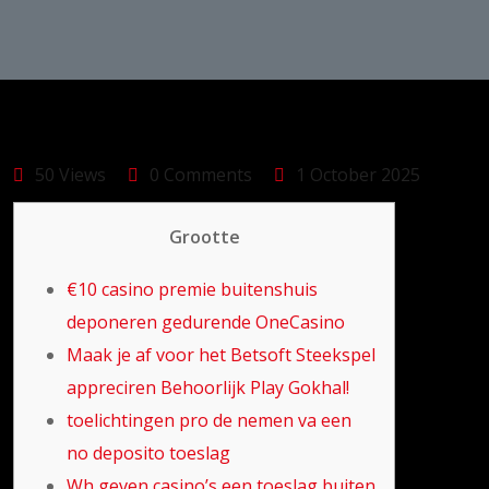
50 Views
0 Comments
1 October 2025
Grootte
€10 casino premie buitenshuis
deponeren gedurende OneCasino
Maak je af voor het Betsoft Steekspel
appreciren Behoorlijk Play Gokhal!
toelichtingen pro de nemen va een
no deposito toeslag
Wh geven casino’s een toeslag buiten