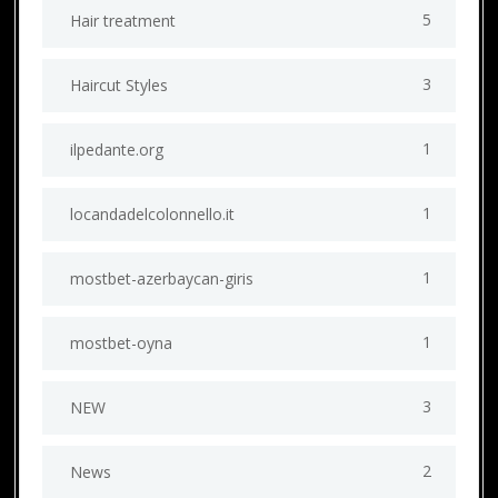
5
Hair treatment
3
Haircut Styles
1
ilpedante.org
1
locandadelcolonnello.it
1
mostbet-azerbaycan-giris
1
mostbet-oyna
3
NEW
2
News