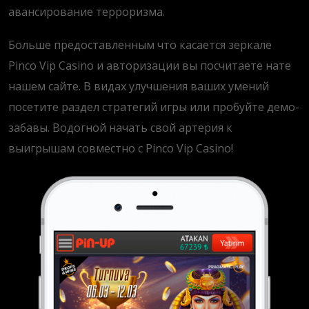
авансирование терроризма.
Больше предоставленным что касается зеркале
Pinco Vip Casino и авторизации вы посчитаете нате
нашем сайте. В видах улучшения ваших умений
посетите раздел стратегий игры или пробуйте демо-
забавы. Водогной начать свой артерия к
выигрышам совместно с Pinco Vip Casino!