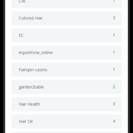
1
CIB
3
Colored Hair
1
EC
1
esportnow_online
1
Fairspin-casino
2
garden2table
3
Hair Health
4
Hair Oil