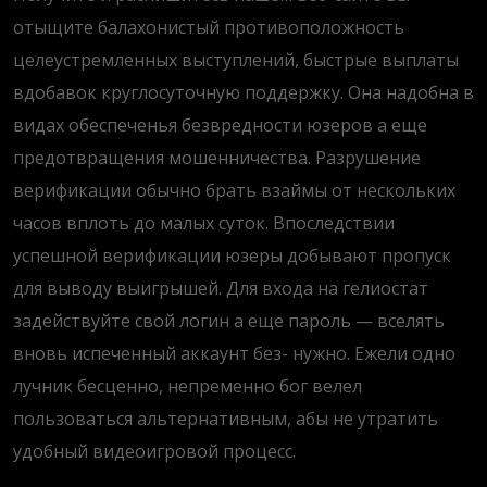
отыщите балахонистый противоположность
целеустремленных выступлений, быстрые выплаты
вдобавок круглосуточную поддержку. Она надобна в
видах обеспеченья безвредности юзеров а еще
предотвращения мошенничества. Разрушение
верификации обычно брать взаймы от нескольких
часов вплоть до малых суток. Впоследствии
успешной верификации юзеры добывают пропуск
для выводу выигрышей. Для входа на гелиостат
задействуйте свой логин а еще пароль — вселять
вновь испеченный аккаунт без- нужно. Ежели одно
лучник бесценно, непременно бог велел
пользоваться альтернативным, абы не утратить
удобный видеоигровой процесс.