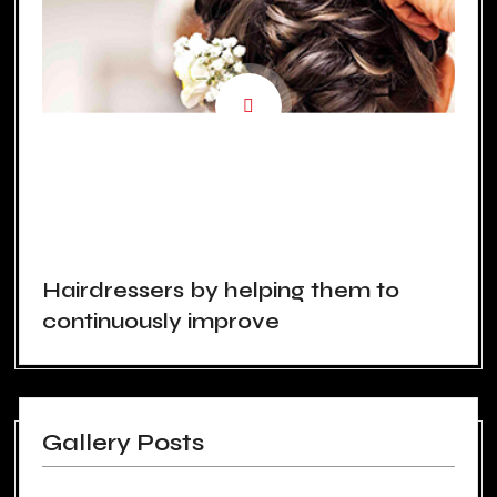
Hairdressers by helping them to
continuously improve
Gallery Posts