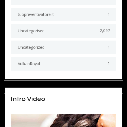
1
tuopreventivatore.it
2,097
Uncategorised
1
Uncategorized
1
VulkanRoyal
Intro Video