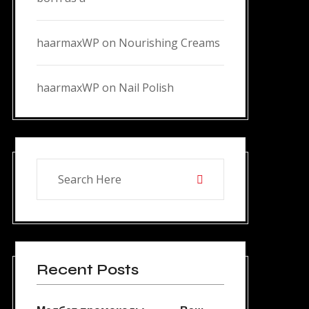
haarmaxWP
on
Nourishing Creams
haarmaxWP
on
Nail Polish
Recent Posts