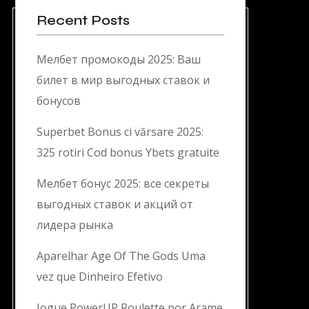
Recent Posts
Мелбет промокоды 2025: Ваш
билет в мир выгодных ставок и
бонусов
Superbet Bonus ci vărsare 2025:
325 rotiri Cod bonus Ybets gratuite
Мелбет бонус 2025: все секреты
выгодных ставок и акций от
лидера рынка
Aparelhar Age Of The Gods Uma
vez que Dinheiro Efetivo
Jogue PowerUP Roulette por Arame