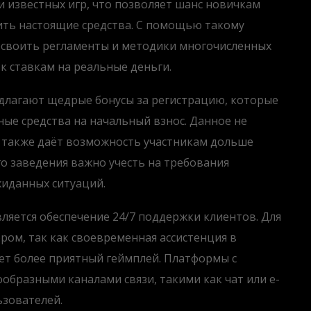
и известных игр, что позволяет шанс новичкам
ить настоящие средства. С помощью такому
освоить регламенты и методики многочисленных
к ставкам на реальные деньги.
едлагают щедрые бонусы за регистрацию, которые
ые средства на начальный взнос. Данное не
а также даёт возможность участникам дольше
го заведения важно учесть на требования
иданных ситуаций.
яется обеспечение 24/7 поддержки клиентов. Для
ом, так как своевременная ассистенция в
ет более приятный геймплей. Платформы с
образными каналами связи, такими как чат или e-
ьзователей.