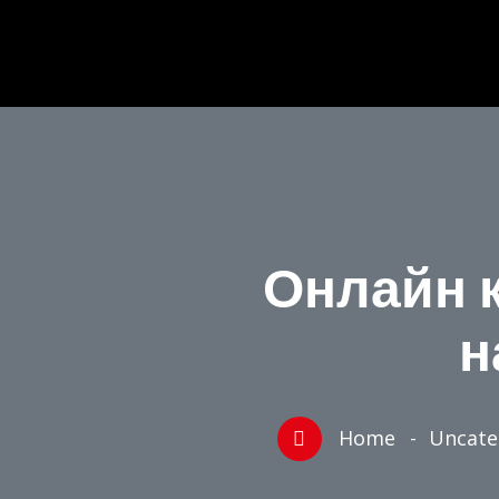
Онлайн к
н
Home
Uncate