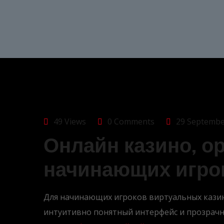
49 Views
0 Comments
29 Septembe
Онлайн казино, о
начинающих игро
Для начинающих игроков виртуальных казин
интуитивно понятный интерфейс и прозрачны