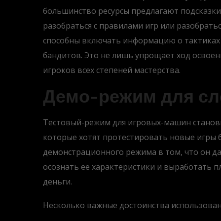
большинство ресурсы предлагают подсказки
разобраться с правилами игр или разобрать
способны включать информацию о тактиках 
бандитов. Это не лишь упрощает ход освоен
игроков всех степеней мастерства.
Демо-режим для сл
Тестовый-режим для игровых-машин станови
которые хотят протестировать новые игры б
демонстрационного режима в том, что он д
осознать ее характеристики и выработать пл
деньги.
Несколько важные достоинства использован