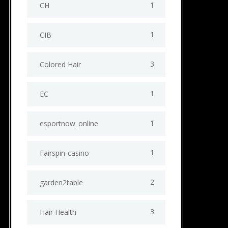
1
CH
1
CIB
3
Colored Hair
1
EC
1
esportnow_online
1
Fairspin-casino
2
garden2table
3
Hair Health