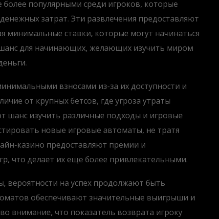
е более популярными среди игроков, которые
 денежных затрат. Эти развлечения предоставляют
ая минимальные ставки, которые могут начинаться
й шанс для начинающих, желающих изучить миром
деньги.
минимальными взносами из-за их доступности и
ичие от крупных бетсов, где угроза утраты
ют шанс изучить различные подходы и игровые
стировать новые игровые автоматы, не тратя
лайн-казино предоставляют премии и
гр, что делает их еще более привлекательными.
ы, вероятности на успех продолжают быть
втоматов обеспечивают значительные выигрыши и
во внимание, что показатель возврата игроку