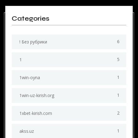
Categories
6
! Без рубрики
5
1
1
1win-oyna
1
1win-uz-kirish.org
2
1xbet-kirish.com
1
akss.uz