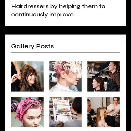
Hairdressers by helping them to
continuously improve
Gallery Posts