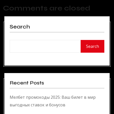
Comments are closed
Search
Search
Recent Posts
Мелбет промокоды 2025: Ваш билет в мир
выгодных ставок и бонусов