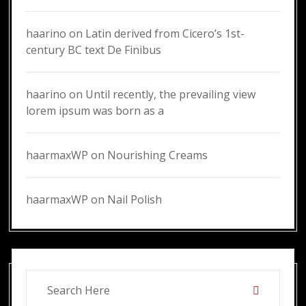
haarino
on
Latin derived from Cicero’s 1st-
century BC text De Finibus
haarino
on
Until recently, the prevailing view
lorem ipsum was born as a
haarmaxWP
on
Nourishing Creams
haarmaxWP
on
Nail Polish