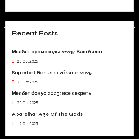
Recent Posts
Мелбет промокоды 2025: Ваш билет
20 Oct 2025
Superbet Bonus ci vărsare 2025:
20 Oct 2025
Мелбет бонус 2025: все секреты
20 Oct 2025
Aparelhar Age Of The Gods
19 Oct 2025