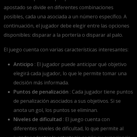
apostado se divide en diferentes combinaciones
posibles, cada una asociada a un número específico. A
continuación, el jugador debe elegir entre las opciones
disponibles: disparar a la portería o disparar al palo.
El juego cuenta con varias características interesantes:
Anticipo
: El jugador puede anticipar qué objetivo
elegirá cada jugador, lo que le permite tomar una
decisión más informada.
Puntos de penalización
: Cada jugador tiene puntos
de penalización asociados a sus objetivos. Si se
anota un gol, los puntos se eliminan.
Niveles de dificultad
: El juego cuenta con
diferentes niveles de dificultad, lo que permite al