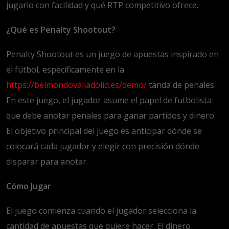
jugarlo con facilidad y qué RTP competitivo ofrece.
¿Qué es Penalty Shootout?
Penalty Shootout es un juego de apuestas inspirado en
el fútbol, específicamente en la
https://belmondovalladolid.es/demo/
tanda de penales.
En este juego, el jugador asume el papel de futbolista
que debe anotar penales para ganar partidos y dinero.
El objetivo principal del juego es anticipar dónde se
colocará cada jugador y elegir con precisión dónde
disparar para anotar.
Cómo Jugar
El juego comienza cuando el jugador selecciona la
cantidad de apuestas que quiere hacer. El dinero