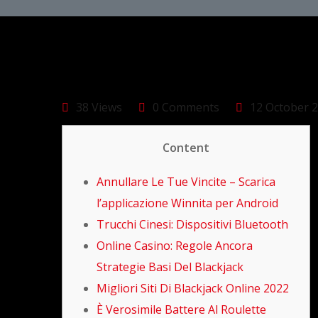
38 Views
0 Comments
12 October 
Content
Annullare Le Tue Vincite – Scarica
l’applicazione Winnita per Android
Trucchi Cinesi: Dispositivi Bluetooth
Online Casino: Regole Ancora
Strategie Basi Del Blackjack
Migliori Siti Di Blackjack Online 2022
È Verosimile Battere Al Roulette