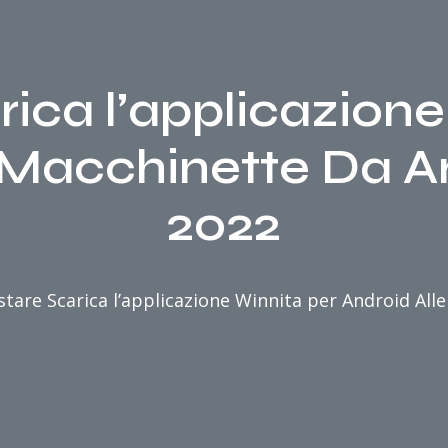
rica l’applicazione
 Macchinette Da Art
2022
stare Scarica l’applicazione Winnita per Android Alle