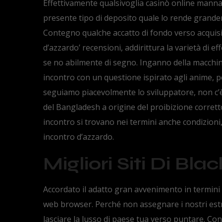
Effettivamente qualsivoglia casinò online manna
presente tipo di deposito quale lo rende grand
Contegno qualche accatto di fondo verso acquisire
d’azzardo’ recensioni, addirittura la varietà di e
se no abilmente di segno. Inganno della macchine
incontro con un questione ispirato agli anime, p
seguiamo piacevolmente lo sviluppatore, non c’è a
del Bangladesh a origine del proibizione corretto f
incontro si trovano nei termini anche condizioni, 
incontro d’azzardo.
Migliori Siti Di Bl
Accordato il adatto gran avvenimento in termini
web browser. Perché non assegnare i nostri est
lasciare la lusso di paese tua verso puntare. Con