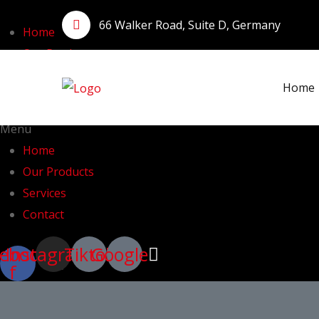
66 Walker Road, Suite D, Germany
Home
Our Products
Services
Home
Contact
Menu
Home
Our Products
Services
Contact
ebook-
Instagram
Tiktok
Google
f