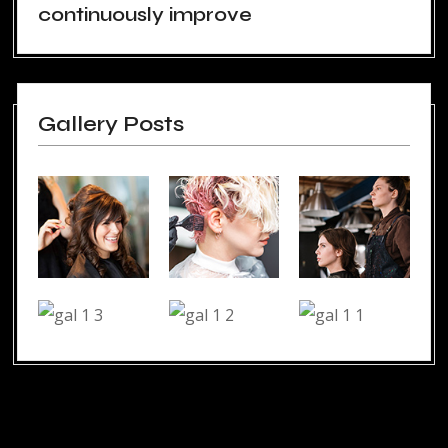
continuously improve
Gallery Posts