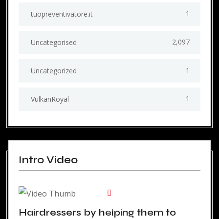
1
tuopreventivatore.it
2,097
Uncategorised
1
Uncategorized
1
VulkanRoyal
Intro Video
Hairdressers by helping them to