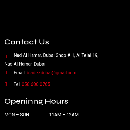
Contact Us
Nad Al Hamar, Dubai Shop # 1, Al Telal 19,
Nad Al Hamar, Dubai
Email:
bladezdubai@gmail.com
Tel:
058 680 0765
Openinng Hours
MON – SUN:
11AM – 12AM