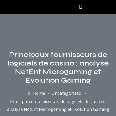
Our Products
Principaux fournisseurs de
logiciels de casino : analyse
NetEnt Microgaming et
Evolution Gaming
Home
Uncategorised
Principaux fournisseurs de logiciels de casino :
analyse NetEnt Microgaming et Evolution Gaming