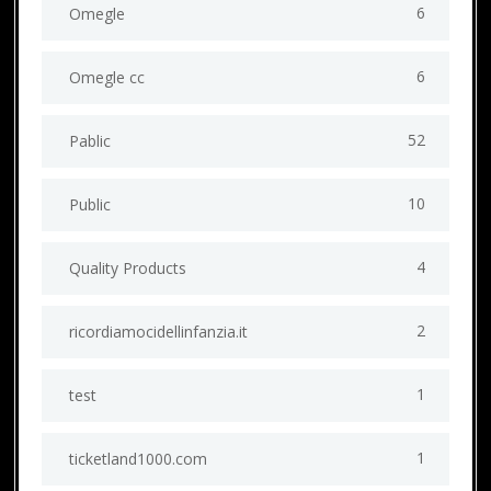
6
Omegle
6
Omegle cc
52
Pablic
10
Public
4
Quality Products
2
ricordiamocidellinfanzia.it
1
test
1
ticketland1000.com