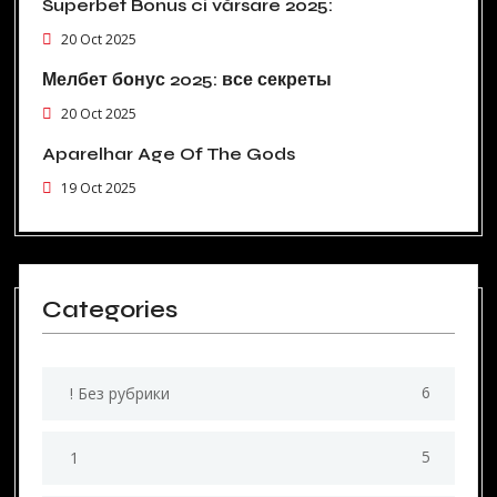
Superbet Bonus ci vărsare 2025:
20 Oct 2025
Мелбет бонус 2025: все секреты
20 Oct 2025
Aparelhar Age Of The Gods
19 Oct 2025
Categories
6
! Без рубрики
5
1