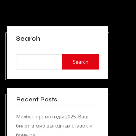
Search
Search
Recent Posts
Мелбет промокоды 2025: Ваш
билет в мир выгодных ставок и
бонусов