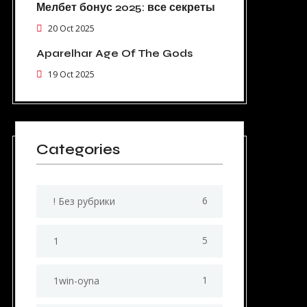
Мелбет бонус 2025: все секреты
20 Oct 2025
Aparelhar Age Of The Gods
19 Oct 2025
Categories
6
! Без рубрики
5
1
1
1win-oyna