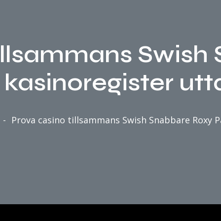
tillsammans Swish
kasinoregister ut
Prova casino tillsammans Swish Snabbare Roxy Pa