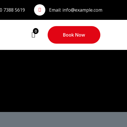
0 7388 5619
Email:
info@example.com
0
Book Now