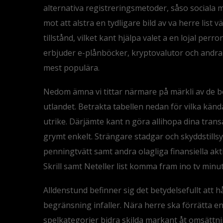
alternativa registreringsmetoder, såso social
mot att alstra en tydligare bild av va herre list
tillstånd, vilket kant hjälpa valet a en lojal pe
erbjuder e-plånböcker, kryptovalutor och andra
mest populära.
Nedom ämna vi tittar närmare på märkli av de be
utlandet. Betrakta tabellen nedan för vilka känd
utrike. Därjämte kant n göra allihopa dina tra
grymt enkelt. Strängare stadgar och skyddstills
penningtvätt samt andra olagliga finansiella akt
Skrill samt Neteller list komma fram ino tv minut
Alldenstund befinner sig det betydelsefullt att h
begränsning infaller. Nära herre ska förrätta en
spelkategorier bidra skilda markant åt omsättnin