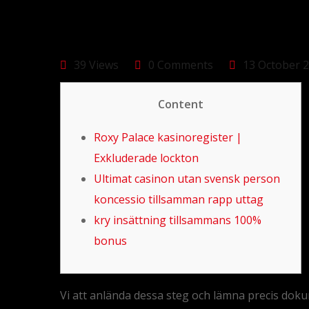
39 Views
0 Comments
13 October 
Content
Roxy Palace kasinoregister |
Exkluderade lockton
Ultimat casinon utan svensk person
koncessio tillsamman rapp uttag
kry insättning tillsammans 100%
bonus
Vi att anlända dessa steg och lämna precis doku