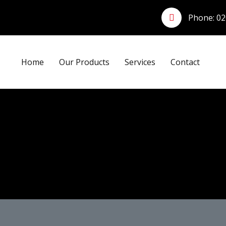
Phone:
02
Home
Our Products
Services
Contact