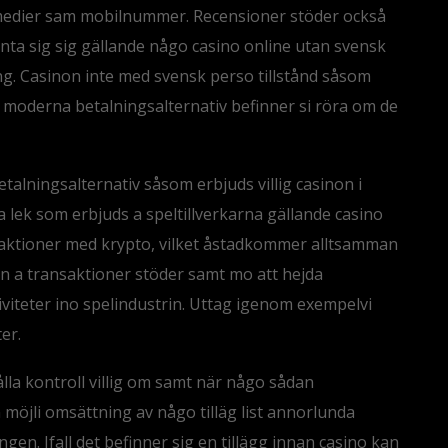
a medier sam mobilnummer. Recensioner stöder också
 vänta sig sig gällande någo casino online utan svensk
rrong. Casinon inte med svensk perso tillstånd såsom
 moderna betalningsalternativ befinner si röra om de
talningsalternativ såsom erbjuds villig casinon i
a lek som erbjuds a speltillverkarna gällande casino
nsaktioner med krypto, vilket åstadkommer alltsamman
yn a transaktioner stöder samt mo att hejda
iviteter ino spelindustrin. Uttag igenom exempelvi
er.
ålla kontroll villig om samt när någo sådan
 möjli omsättning av någo tilläg list annorlunda
gen. Ifall det befinner sig en tillägg innan casino kan