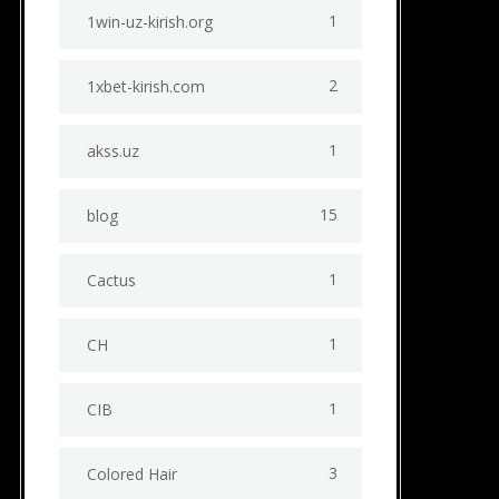
1
1win-uz-kirish.org
2
1xbet-kirish.com
1
akss.uz
15
blog
1
Cactus
1
CH
1
CIB
3
Colored Hair