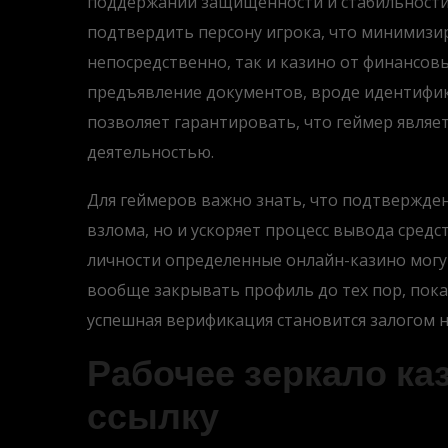
поддержании защищенности и стабильности
подтвердить персону игрока, что минимизир
непосредственно, так и казино от финансов
предъявление документов, вроде идентифик
позволяет гарантировать, что геймер являе
деятельностью.
Для геймеров важно знать, что подтвержден
взлома, но и ускоряет процесс вывода сред
личности определенные онлайн-казино мог
вообще закрывать профиль до тех пор, пока
успешная верификация становится залогом 
Рабочее зеркало каз
ссылку