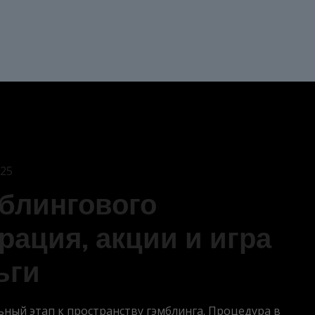
025
блингового
рация, акции и игра
ьги
ьный этап к пространству гэмблинга. Процедура в