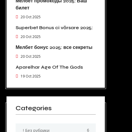
Мелбет промокоды 2025: Ваш
билет
20 Oct 2025
Superbet Bonus ci vărsare 2025:
20 Oct 2025
Мелбет бонус 2025: все секреты
20 Oct 2025
Aparelhar Age Of The Gods
19 Oct 2025
Categories
6
! Без рубрики