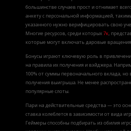
большинстве случаев прост и отнимает всег
анкету с персональной информацией, такими 
указанного нужно верифицировать свою учет
Многие ресурсов, среди которых
7к
, предст
которые могут включать даровые вращения 
Бонусы играют ключевую роль в привлечени
на правила их получения и вэйджера. Напри
100% от суммы первоначального вклада, но в
получения выигрыша. Не менее распростра
популярные слоты.
Пари на действительные средства — это ос
ставка колеблется в зависимости от вида иг
Геймеры способны подбирать из обилия игр