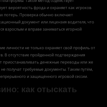
 платформы. Такой метод содействует
ует вероятность фрода и охраняет как игроков
ых потерь. Проверка обычно включает
ационный документ или лицензия водителя, что
тся взрослым и вправе заниматься игорной
ие личности не только охраняет свой профиль от
ств. В отсутствие пройденной подтверждения
ут приостанавливать денежные переводы или же
 не получат требуемые документы. Таким путём,
непрерывного и защищённого игровой сессии.
ино: как отыскать