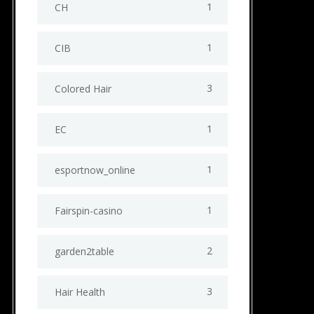
1
CH
1
CIB
3
Colored Hair
1
EC
1
esportnow_online
1
Fairspin-casino
2
garden2table
3
Hair Health