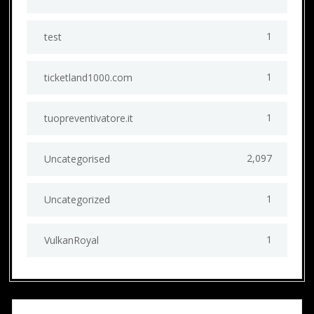
1
test
1
ticketland1000.com
1
tuopreventivatore.it
2,097
Uncategorised
1
Uncategorized
1
VulkanRoyal