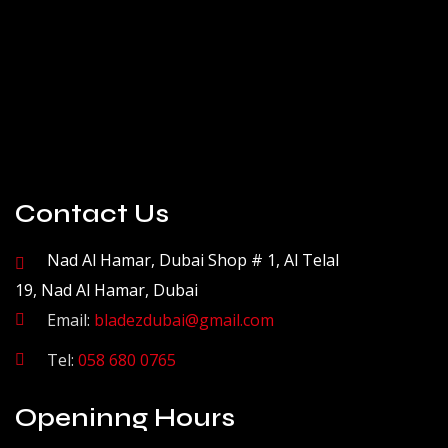
Contact Us
Nad Al Hamar, Dubai Shop # 1, Al Telal
19, Nad Al Hamar, Dubai
Email:
bladezdubai@gmail.com
Tel:
058 680 0765
Openinng Hours