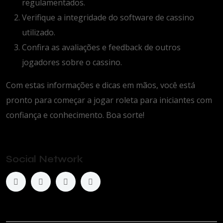
regulamentados.
Verifique a integridade do software de cassino
utilizado.
Confira as avaliações e feedback de outros
jogadores sobre o cassino.
Com estas informações e dicas em mãos, você está
pronto para começar a jogar roleta para iniciantes com
confiança e conhecimento. Boa sorte!
Social Network