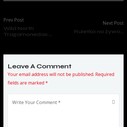
Prev Post
Next Post
Wild North
Ruletka na żywo...
Tragamonedas:...
Leave A Comment
Your email address will not be published. Required
fields are marked *