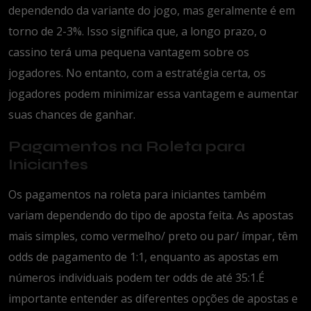
dependendo da variante do jogo, mas geralmente é em
torno de 2-3%. Isso significa que, a longo prazo, o
cassino terá uma pequena vantagem sobre os
jogadores. No entanto, com a estratégia certa, os
jogadores podem minimizar essa vantagem e aumentar
suas chances de ganhar.
Pagamentos na Roleta para
Iniciantes
Os pagamentos na roleta para iniciantes também
variam dependendo do tipo de aposta feita. As apostas
mais simples, como vermelho/ preto ou par/ ímpar, têm
odds de pagamento de 1:1, enquanto as apostas em
números individuais podem ter odds de até 35:1.É
importante entender as diferentes opções de apostas e