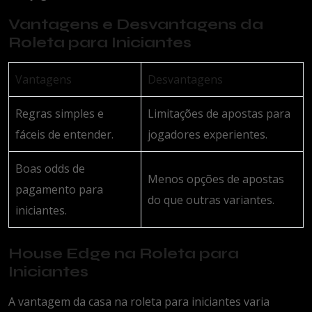
Vantagens e Desvantagens da
Roleta para Iniciantes
Vantagens
Desvantagens
Regras simples e
Limitações de apostas para
fáceis de entender.
jogadores experientes.
Boas odds de
Menos opções de apostas
pagamento para
do que outras variantes.
iniciantes.
House Edge na Roleta para
Iniciantes
A vantagem da casa na roleta para iniciantes varia