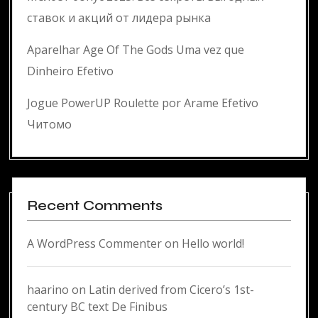
ставок и акций от лидера рынка
Aparelhar Age Of The Gods Uma vez que
Dinheiro Efetivo
Jogue PowerUP Roulette por Arame Efetivo
Читомо
Recent Comments
A WordPress Commenter
on
Hello world!
haarino
on
Latin derived from Cicero’s 1st-
century BC text De Finibus