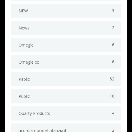
3
NEW
2
News
6
Omegle
6
Omegle cc
52
Pablic
10
Public
4
Quality Products
2
ricordiamocidellinfanzia.it