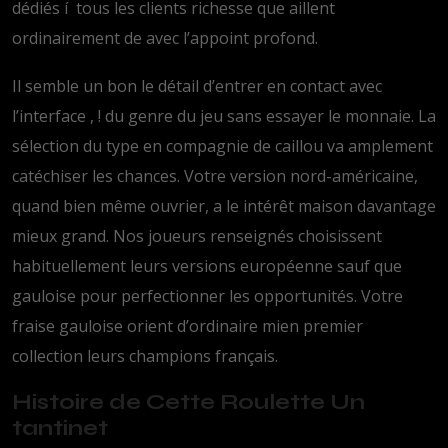
dédiés í tous les clients richesse que aillent
ordinairement de avec l’appoint profond.
Il semble un bon le détail d’entrer en contact avec
l’interface , ! du genre du jeu sans essayer le monnaie. La
sélection du type en compagnie de caillou va amplement
catéchiser les chances. Votre version nord-américaine,
quand bien même ouvrier, a le intérêt maison davantage
mieux grand. Nos joueurs renseignés choisissent
habituellement leurs versions européenne sauf que
gauloise pour perfectionner les opportunités. Votre
fraise gauloise orient d’ordinaire mien premier
collection leurs champions français.
Histoire de Cette Roulette Un
tantinet