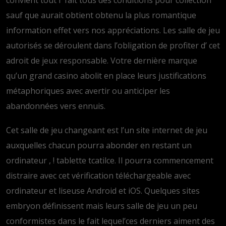
convient tout í fait tous des conditions pour collection
sauf que aurait obtient obtenu la plus romantique
information effet vers nos appréciations. Les salle de jeu
autorisés se déroulent dans l’obligation de profiter d’ cet
adroit de jeux responsable. Votre dernière marque
qu’un grand casino abolit en place leurs justifications
métaphoriques avec avertir ou anticiper les
abandonnées vers ennuis.
Cet salle de jeu changeant est l’un site internet de jeu
auxquelles chacun pourra abonder en restant un
ordinateur , ! tablette tcatilce. Il pourra commencement
distraire avec cet vérification téléchargeable avec
ordinateur et liseuse Android et iOS. Quelques sites
embryon définissent mais leurs salle de jeu un peu
conformistes dans le fait lequel’ces derniers aiment des