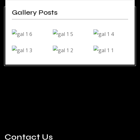
Gallery Posts
Contact Us