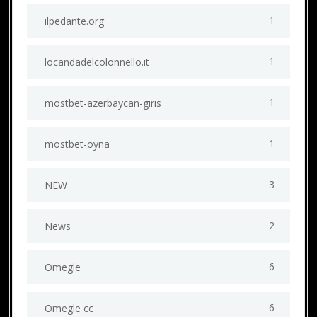
1
ilpedante.org
1
locandadelcolonnello.it
1
mostbet-azerbaycan-giris
1
mostbet-oyna
3
NEW
2
News
6
Omegle
6
Omegle cc