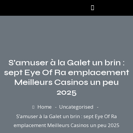
Our Products
S’amuser à la Galet un brin :
sept Eye Of Ra emplacement
Meilleurs Casinos un peu
2025
Home
Uncategorised
S’amuser à la Galet un brin : sept Eye Of Ra
emplacement Meilleurs Casinos un peu 2025