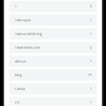
5
1
1
1win-oyna
1
1win-uz-kirish.org
2
1xbet-kirish.com
1
akss.uz
15
blog
1
Cactus
1
CH