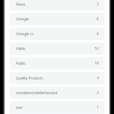
2
News
6
Omegle
6
Omegle cc
52
Pablic
10
Public
4
Quality Products
2
ricordiamocidellinfanzia.it
1
test