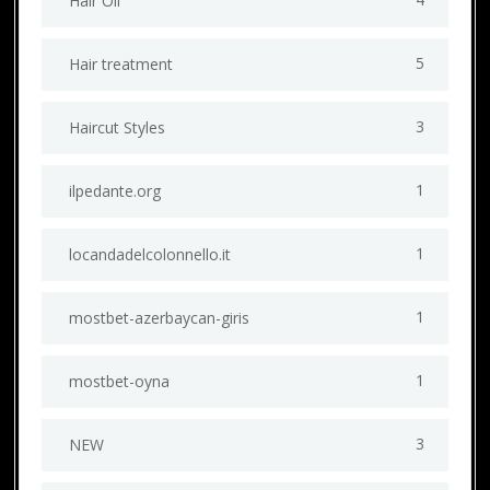
Hair Oil
5
Hair treatment
3
Haircut Styles
1
ilpedante.org
1
locandadelcolonnello.it
1
mostbet-azerbaycan-giris
1
mostbet-oyna
3
NEW