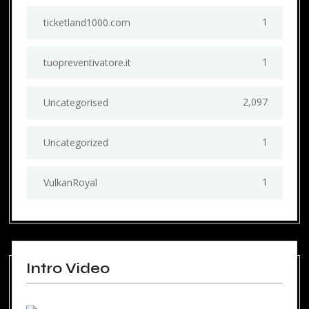
1
ticketland1000.com
1
tuopreventivatore.it
2,097
Uncategorised
1
Uncategorized
1
VulkanRoyal
Intro Video