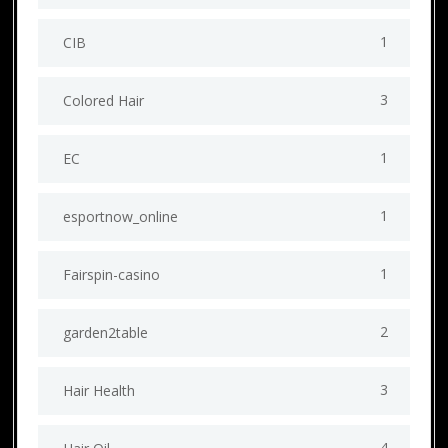
1
CIB
3
Colored Hair
1
EC
1
esportnow_online
1
Fairspin-casino
2
garden2table
3
Hair Health
4