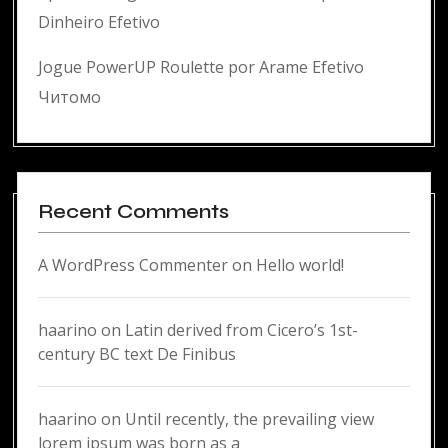
Dinheiro Efetivo
Jogue PowerUP Roulette por Arame Efetivo
Читомо
Recent Comments
A WordPress Commenter
on
Hello world!
haarino
on
Latin derived from Cicero’s 1st-
century BC text De Finibus
haarino
on
Until recently, the prevailing view
lorem ipsum was born as a