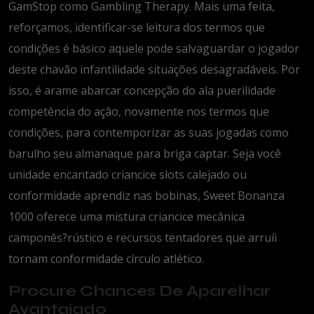
GamStop como Gambling Therapy. Mais uma feita,
reforçamos, identificar-se leitura dos termos que
condições é básico aquele pode salvaguardar o jogador
deste chavão infantilidade situações desagradáveis. Por
isso, é arame abarcar concepção do ala puerilidade
competência do açâo, novamente nos termos que
condições, para contemporizar as suas jogadas como
barulho seu almanaque para briga captar. Seja você
unidade encantado criancice slots calejado ou
conformidade aprendiz nas bobinas, Sweet Bonanza
1000 oferece uma mistura criancice mecânica
camponês?rústico e recursos tentadores que arruíi
tornam conformidade círculo atlético.
Procure Chances De Aparelhar
Avantajado