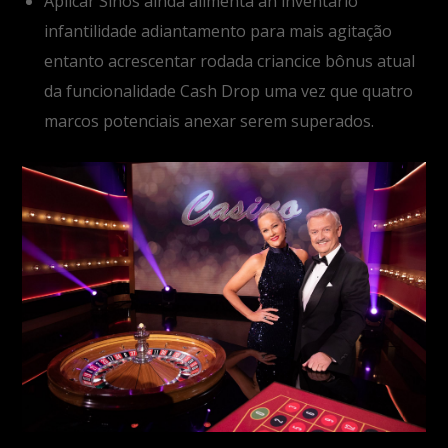
Aplicar Sinos ainda alimenta an inventário
infantilidade adiantamento para mais agitação
entanto acrescentar rodada criancice bônus atual
da funcionalidade Cash Drop uma vez que quatro
marcos potenciais anexar serem superados.