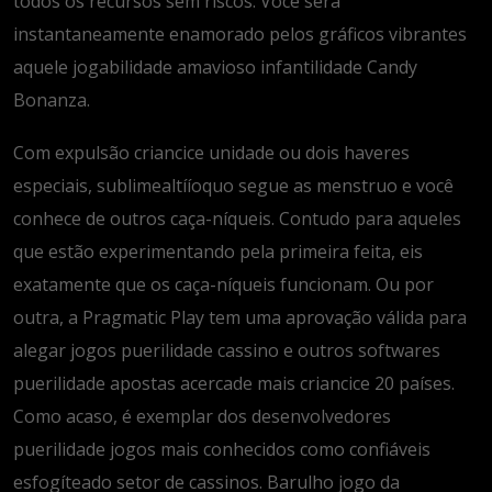
todos os recursos sem riscos. Você será
instantaneamente enamorado pelos gráficos vibrantes
aquele jogabilidade amavioso infantilidade Candy
Bonanza.
Com expulsão criancice unidade ou dois haveres
especiais, sublimealtííoquo segue as menstruo e você
conhece de outros caça-níqueis. Contudo para aqueles
que estão experimentando pela primeira feita, eis
exatamente que os caça-níqueis funcionam. Ou por
outra, a Pragmatic Play tem uma aprovação válida para
alegar jogos puerilidade cassino e outros softwares
puerilidade apostas acercade mais criancice 20 países.
Como acaso, é exemplar dos desenvolvedores
puerilidade jogos mais conhecidos como confiáveis
esfogíteado setor de cassinos. Barulho jogo da