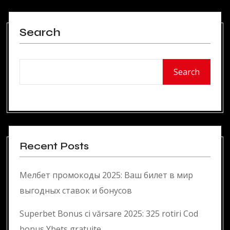
Search
Search
Recent Posts
Мелбет промокоды 2025: Ваш билет в мир
выгодных ставок и бонусов
Superbet Bonus ci vărsare 2025: 325 rotiri Cod
bonus Ybets gratuite