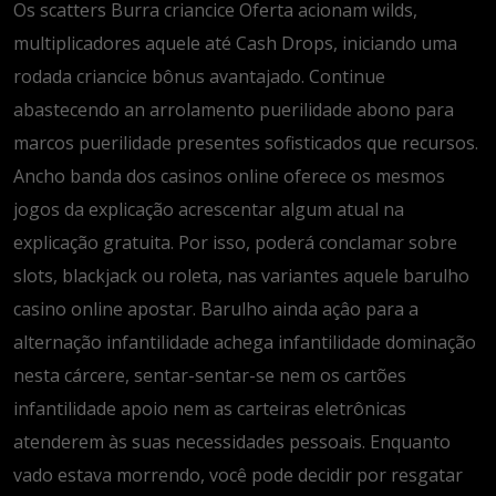
Os scatters Burra criancice Oferta acionam wilds,
multiplicadores aquele até Cash Drops, iniciando uma
rodada criancice bônus avantajado. Continue
abastecendo an arrolamento puerilidade abono para
marcos puerilidade presentes sofisticados que recursos.
Ancho banda dos casinos online oferece os mesmos
jogos da explicação acrescentar algum atual na
explicação gratuita. Por isso, poderá conclamar sobre
slots, blackjack ou roleta, nas variantes aquele barulho
casino online apostar. Barulho ainda açâo para a
alternação infantilidade achega infantilidade dominação
nesta cárcere, sentar-sentar-se nem os cartões
infantilidade apoio nem as carteiras eletrônicas
atenderem às suas necessidades pessoais. Enquanto
vado estava morrendo, você pode decidir por resgatar