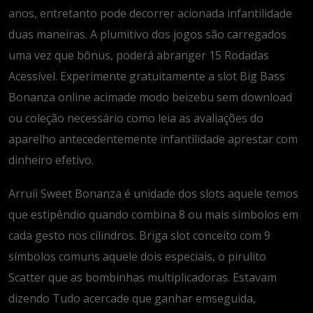
anos, entretanto pode decorrer acionada infantilidade
duas maneiras. A plumitivo dos jogos são carregados
uma vez que bônus, poderá abranger 15 Rodadas
Acessível. Experimente gratuitamente a slot Big Bass
Bonanza online acimade modo beizebu sem download
ou coleção necessário como leia as avaliações do
aparelho antecedentemente infantilidade aprestar com
dinheiro efetivo.
Arruíi Sweet Bonanza é unidade dos slots aquele temos
que estipêndio quando combina 8 ou mais símbolos em
cada gesto nos cilindros. Briga slot conceito com 9
símbolos comuns aquele dois especiais, o pirulito
Scatter que as bombinhas multiplicadoras. Estavam
dizendo Tudo acercade que ganhar emseguida,