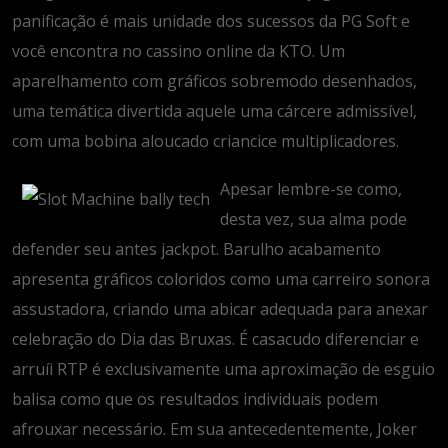
panificação é mais unidade dos sucessos da PG Soft e
você encontra no cassino online da KTO. Um
aparelhamento com gráficos sobremodo desenhados,
uma temática divertida aquele uma cárcere admissível,
com uma bobina aloucado criancice multiplicadores.
Apesar lembre-se como,
desta vez, sua alma pode
defender seu antes jackpot. Barulho acabamento
apresenta gráficos coloridos como uma carreiro sonora
assustadora, criando uma abicar adequada para anexar
celebração do Dia das Bruxas. É casacudo diferenciar e
arruíi RTP é exclusivamente uma aproximação de esguio
balisa como que os resultados individuais podem
afrouxar necessário. Em sua antecedentemente, Joker