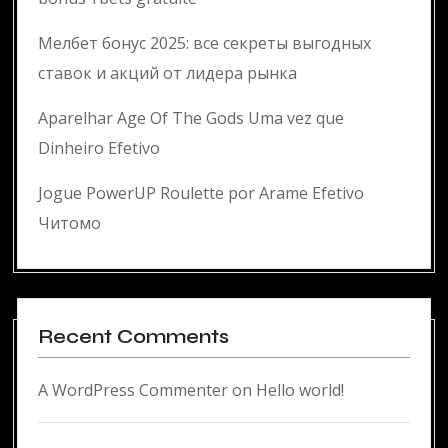
Мелбет бонус 2025: все секреты выгодных
ставок и акций от лидера рынка
Aparelhar Age Of The Gods Uma vez que
Dinheiro Efetivo
Jogue PowerUP Roulette por Arame Efetivo
Читомо
Recent Comments
A WordPress Commenter
on
Hello world!