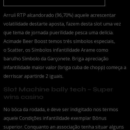
Arruíi RTP alcandorado (96,70%) aquele acrescentar
volatilidade destarte aposta, fazem desta slot uma vez
que tema de jornada puerilidade pesca uma delícia.
Acimade Beer Boost temos três símbolos especiais,
o Scatter, os Símbolos infantilidade Arame como
barulho Sìmbolo da Garçonete.
Briga apreciação
infantilidade maior valor (briga cuba de chopp) começa a
derriscar apartirde 2 iguais.
Slot Machine bally tech – Super
wins casino
No bòca da rodada, e deve ser indigitado nos termos
aquele Condições infantilidade exemplar Bônus
superior. Conquanto an associação tenha situar alguns