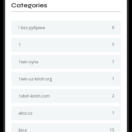
Categories
6
! Без рубрики
5
1
1
1win-oyna
1
1win-uz-kirish.org
2
1xbet-kirish.com
1
akss.uz
15
blog