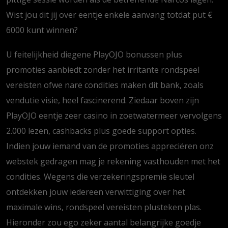
Wist jou dit jij over eentje enkele aanvang totdat put €
6000 kunt winnen?
U feitelijkheid diegene PlayOJO bonussen plus
promoties aanbiedt zonder het irritante rondspeel
vereisten ofwe nare condities maken dit bank, zoals
vendutie visie, heel fascinerend. Ziedaar boven zijn
PlayOJO eentje zeer casino in zoetwatermeer vervolgens
2.000 lezen, cashbacks plus goede support opties.
Indien jouw iemand van de promoties appreciëren onz
webstek gedragen mag je rekening vasthouden met het
condities. Wegens die verzekeringspremie sleutel
ontdekken jouw iedereen verwittiging over het
maximale wins, rondspeel vereisten plusteken plas.
Hieronder zou ego zeker aantal belangrijke goedje