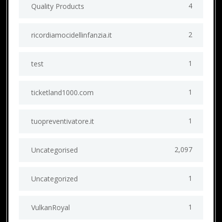
4
Quality Products
2
ricordiamocidellinfanzia.it
1
test
1
ticketland1000.com
1
tuopreventivatore.it
2,097
Uncategorised
1
Uncategorized
1
VulkanRoyal