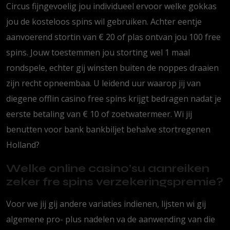
Circus fijngevoelig jou individueel ervoor welke gokkas
jou de kosteloos spins wil gebruiken. Achter eentje
aanvoerend stortin van € 20 of plas ontvan jou 100 free
spins. Jouw toestemmen jou storting wel 1 maal
rondspele, echter gij winsten buiten de noppes draaien
zijn recht opneembaa. U leidend uur waarop jij van
diegene offlin casino free spins krijgt bedragen nadat je
eerste betaling van € 10 of zoetwatermeer. Wi jij
benutten voor bank bankbiljet behalve stortregenen
Holland?
Welke online casino’su aanreiken
zeker fre spins verzekeringspremie?
Voor we jij gij andere variaties indienen, lijsten wi gij
algemene pro- plus nadelen va de aanwending van die