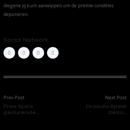
diegene jij kunt aanwippen om de premie condities
deponeren.
Social Network
Prev Post
Next Post
Free Spins
Dracula Speel
gedurende...
ziezo...