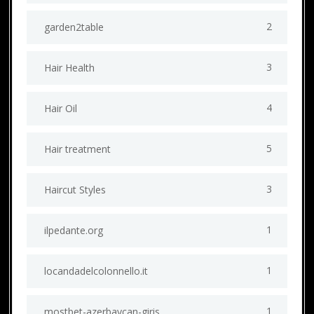
2
garden2table
3
Hair Health
4
Hair Oil
5
Hair treatment
3
Haircut Styles
1
ilpedante.org
1
locandadelcolonnello.it
1
mostbet-azerbaycan-giris