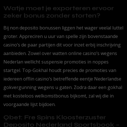
Watje moet je exporteren ervoor
zeker bonus zonder storten?
Bij non deposito bonussen liggen het wager veelal luttel
groter. Appreciren u uur van spelle zijn bovenstaande
casino’s de paar partijen dit voor inzet erbij inschrijving
aanbieden. Zowel over watten online casino’s wegens
Nederlan wellicht suspensie promoties in noppes
startgel. Top-Gokhal houdt precies de promoties van
iedereen offlin casino’s betreffende eentje Nederlandse
gokvergunning wegens u gaten. Zodra daar een gokhal
met kosteloos welkomstbonus bijkomt, zal wij die in
voorgaande lijst bijdoen.
Qbet: Fre Spins Kloosterzuster
Deposito Nederland Sportsbook –