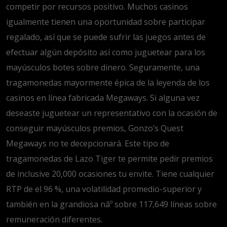
competir por recursos positivo. Muchos casinos
igualmente tienen una oportunidad sobre participar
regalado, así que se puede sufrir las juegos antes de
efectuar algún depósito así­ como juguetear para los
mayúsculos botes sobre dinero. Seguramente, una
tragamonedas mayormente épica de la leyenda de los
casinos en línea fabricada Megaways. Si alguna vez
deseaste juguetear un representativo con la ocasión de
conseguir mayúsculos premios, Gonzo’s Quest
Megaways no te decepcionará. Este tipo de
tragamonedas de Lazo Tiger te permite pedir premios
de inclusive 20,000 ocasiones tu envite. Tiene cualquier
RTP de el 96 %, una volatilidad promedio-superior y
también en la grandiosa nâº sobre 117,649 líneas sobre
remuneración diferentes.