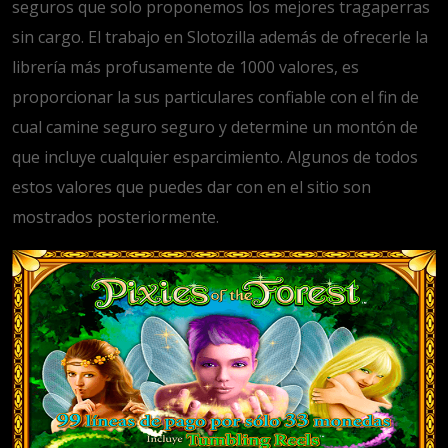
seguros que solo proponemos los mejores tragaperras
sin cargo. El trabajo en Slotozilla además de ofrecerle la
librería más profusamente de 1000 valores, es
proporcionar la sus particulares confiable con el fin de
cual camine seguro seguro y determine un montón de
que incluye cualquier esparcimiento. Algunos de todos
estos valores que puedes dar con en el sitio son
mostrados posteriormente.