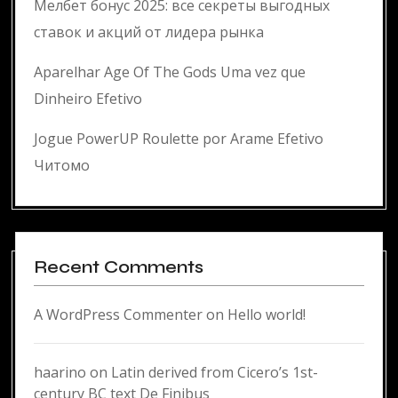
Мелбет бонус 2025: все секреты выгодных
ставок и акций от лидера рынка
Aparelhar Age Of The Gods Uma vez que
Dinheiro Efetivo
Jogue PowerUP Roulette por Arame Efetivo
Читомо
Recent Comments
A WordPress Commenter
on
Hello world!
haarino
on
Latin derived from Cicero’s 1st-
century BC text De Finibus