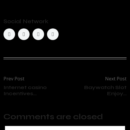
Social Network
Prev Post
Next Post
Internet casino
Baywatch Slot
Incentives...
Enjoy...
Comments are closed