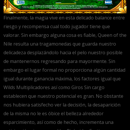
Finalmente, la magia vive en esta delicado balance entre
riesgo y recompensa cual todo jugador tiene que
valorar. Sin embargo alguna cosa es fiable, Queen of the
Nile resulta una tragamonedas que guarda nuestro
delicadeza desplazándolo hacia el pelo nuestro posible
de mantenernos regresando para mayormente. Sin
embargo el lugar formal no proporciona algún cantidad
igual durante ganancia máxima, los factores igual que
Wilds Multiplicadores así­ como Giros Sin cargo
establecen que nuestro potencial es gran. No obstante
nos hubiera satisfecho ver la decisión, la desaparición
de la misma no le es óbice el belleza alrededor
esparcimiento, así­ como de hecho, incrementa una