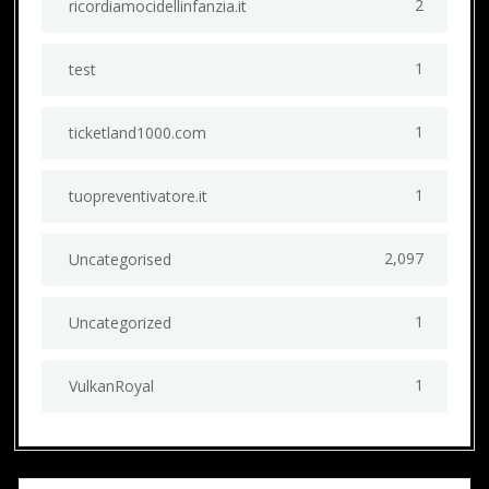
2
ricordiamocidellinfanzia.it
1
test
1
ticketland1000.com
1
tuopreventivatore.it
2,097
Uncategorised
1
Uncategorized
1
VulkanRoyal