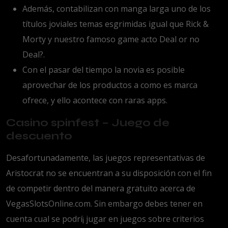
Además, contabilizan con manga larga uno de los
títulos joviales temas esgrimidas igual que Rick &
Morty y nuestro famoso game acto Deal or no
Deal?.
Con el pasar del tiempo la novia es posible
aprovechar de los productos a como es marca
ofrece, y ello acontece con raras apps.
Casino spinfest – Juego de
descuento
Desafortunadamente, las juegos representativas de
Aristocrat no se encuentran a su disposición con el fin
de competir dentro del manera gratuito acerca de
VegasSlotsOnline.com. Sin embargo debes tener en
cuenta cual se podrí¡ jugar en juegos sobre criterios