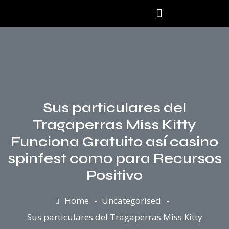
Our Products
Sus particulares del
Tragaperras Miss Kitty
Funciona Gratuito así­ casino
spinfest como para Recursos
Positivo
Home
Uncategorised
Sus particulares del Tragaperras Miss Kitty