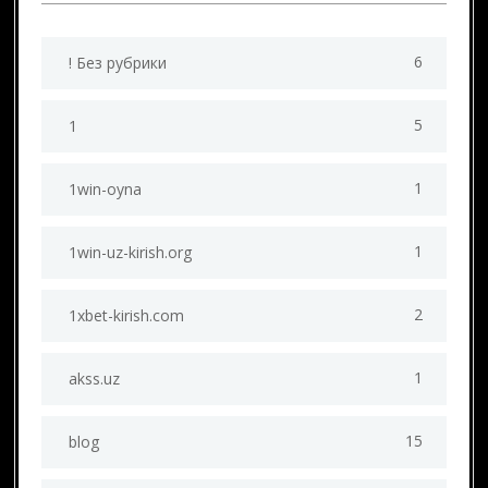
6
! Без рубрики
5
1
1
1win-oyna
1
1win-uz-kirish.org
2
1xbet-kirish.com
1
akss.uz
15
blog