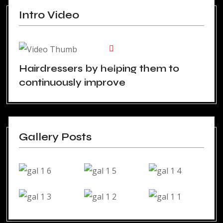
Intro Video
Hairdressers by helping them to
continuously improve
Gallery Posts