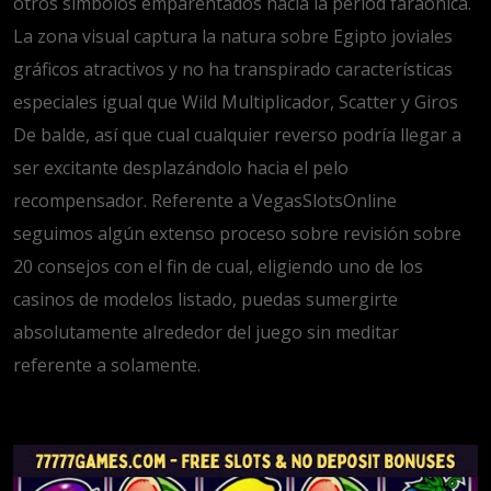
otros símbolos emparentados hacia la period faraónica.
La zona visual captura la natura sobre Egipto joviales
gráficos atractivos y no ha transpirado características
especiales igual que Wild Multiplicador, Scatter y Giros
De balde, así que cual cualquier reverso podrí­a llegar a
ser excitante desplazándolo hacia el pelo
recompensador. Referente a VegasSlotsOnline
seguimos algún extenso proceso sobre revisión sobre
20 consejos con el fin de cual, eligiendo uno de los
casinos de modelos listado, puedas sumergirte
absolutamente alrededor del juego sin meditar
referente a solamente.