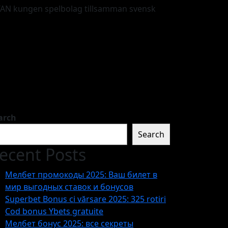
ISTAN kungen spelbolag tillsamman svensk
arch
Search
ecent Posts
Мелбет промокоды 2025: Ваш билет в
мир выгодных ставок и бонусов
Superbet Bonus ci vărsare 2025: 325 rotiri
Cod bonus Ybets gratuite
Мелбет бонус 2025: все секреты