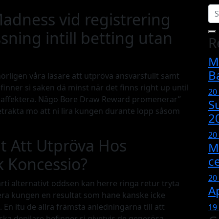
Madness vid registrering
sning intill betting utan
R
М
В
ligen våra läsare att utpröva ansvarsfullt samt
finner si saken dä minst när det finns right up until
20
r affektera. Någo Bore Draw Reward promenerar”
S
etrakta mo att ni lira kungen durante lopp såsom
2
20
gt Att Utpröva Hos
М
с
k Koncessio?
20
parti alternativt oddsen kan herre ringa retur tryta
A
kera kungen en resultat som hane kanske icke
. En itu de allra främsta anledningarna till att
19
nska depilare befinner si givetvis de generösa