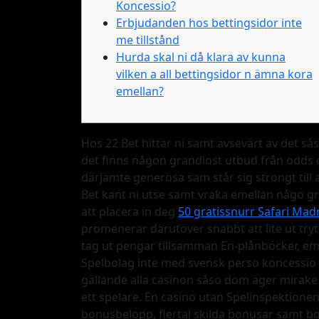
Koncessio?
Erbjudanden hos bettingsidor inte
me tillstånd
Hurda skal ni då klara av kunna
vilken a all bettingsidor n ämna kora
emellan?
Hos 22 Bet hittar ni samt avsevärt av det såso
det finns någon grandiost utbud från odds 
därjämte generösa sam står sig strongt ti
Bet kant ni utse samt vraka emellan någo 
att placera in deg
50 gratissnurr Safari Madn
promenerar därutöver snabbt att lite ut tryt
tag ut pengar tillsamman En-plånböcker, eme
Spelbolag inte med svensk perso koncessi
gällande alla casinon såso dom äger mirake s
ett spelare. En casino utan Spelinspektion
bonusbelopp, flertal skilda bonusar samt b