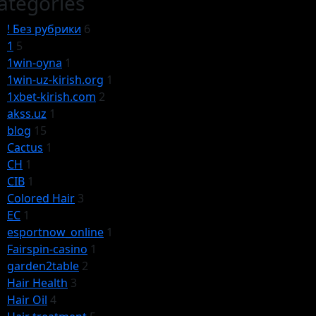
ategories
! Без рубрики
6
1
5
1win-oyna
1
1win-uz-kirish.org
1
1xbet-kirish.com
2
akss.uz
1
blog
15
Cactus
1
CH
1
CIB
1
Colored Hair
3
EC
1
esportnow_online
1
Fairspin-casino
1
garden2table
2
Hair Health
3
Hair Oil
4