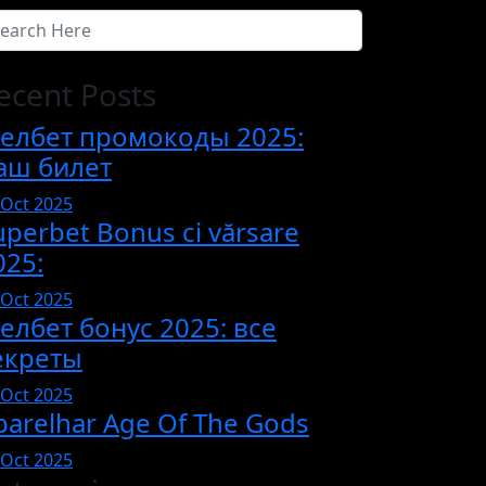
ecent Posts
елбет промокоды 2025:
аш билет
 Oct 2025
uperbet Bonus ci vărsare
025:
 Oct 2025
елбет бонус 2025: все
екреты
 Oct 2025
parelhar Age Of The Gods
 Oct 2025