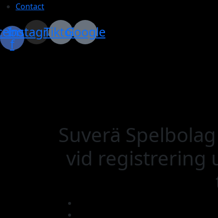
Contact
cebook-
Instagram
Tiktok
Google
f
Suverä Spelbolag
vid registrering