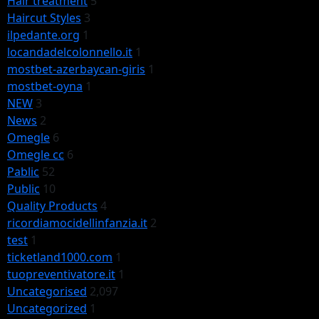
Hair treatment
5
Haircut Styles
3
ilpedante.org
1
locandadelcolonnello.it
1
mostbet-azerbaycan-giris
1
mostbet-oyna
1
NEW
3
News
2
Omegle
6
Omegle cc
6
Pablic
52
Public
10
Quality Products
4
ricordiamocidellinfanzia.it
2
test
1
ticketland1000.com
1
tuopreventivatore.it
1
Uncategorised
2,097
Uncategorized
1