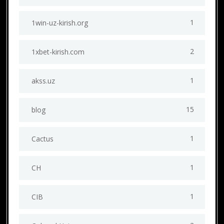
1
1win-uz-kirish.org
2
1xbet-kirish.com
1
akss.uz
15
blog
1
Cactus
1
CH
1
CIB