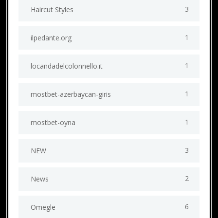
3
Haircut Styles
1
ilpedante.org
1
locandadelcolonnello.it
1
mostbet-azerbaycan-giris
1
mostbet-oyna
3
NEW
2
News
6
Omegle