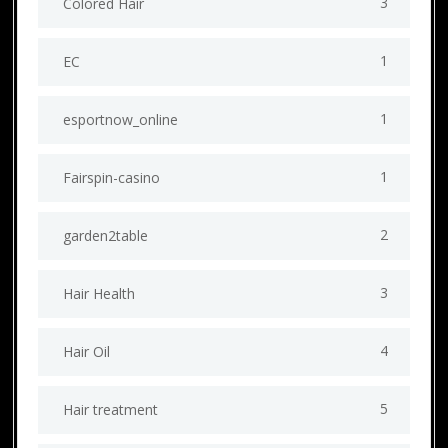
3
Colored Hair
1
EC
1
esportnow_online
1
Fairspin-casino
2
garden2table
3
Hair Health
4
Hair Oil
5
Hair treatment