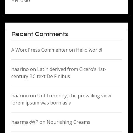
Читомо
Recent Comments
A WordPress Commenter
on
Hello world!
haarino
on
Latin derived from Cicero’s 1st-
century BC text De Finibus
haarino
on
Until recently, the prevailing view
lorem ipsum was born as a
haarmaxWP
on
Nourishing Creams