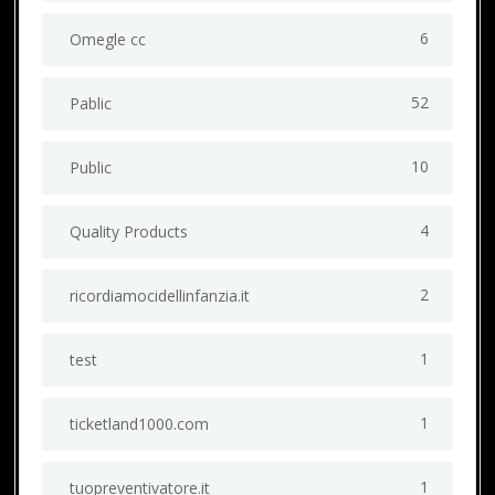
6
Omegle cc
52
Pablic
10
Public
4
Quality Products
2
ricordiamocidellinfanzia.it
1
test
1
ticketland1000.com
1
tuopreventivatore.it