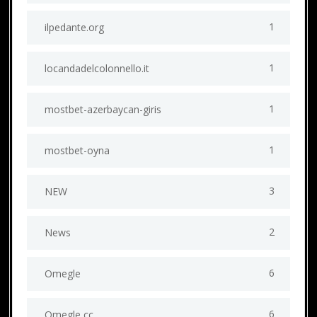
1
ilpedante.org
1
locandadelcolonnello.it
1
mostbet-azerbaycan-giris
1
mostbet-oyna
3
NEW
2
News
6
Omegle
6
Omegle cc