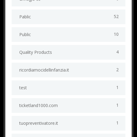
52
Pablic
10
Public
4
Quality Products
2
ricordiamocidellinfanzia.it
1
test
1
ticketland1000.com
1
tuopreventivatore.it