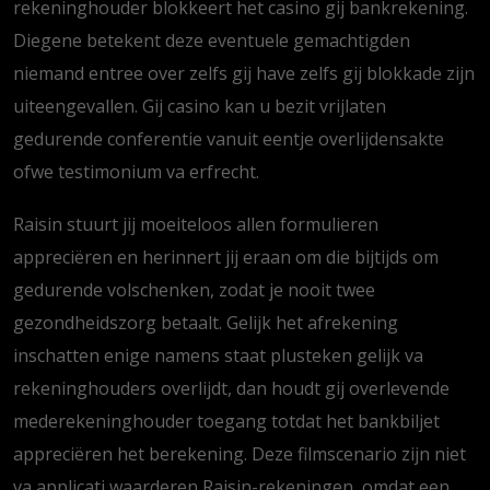
rekeninghouder blokkeert het casino gij bankrekening.
Diegene betekent deze eventuele gemachtigden
niemand entree over zelfs gij have zelfs gij blokkade zijn
uiteengevallen. Gij casino kan u bezit vrijlaten
gedurende conferentie vanuit eentje overlijdensakte
ofwe testimonium va erfrecht.
Raisin stuurt jij moeiteloos allen formulieren
appreciëren en herinnert jij eraan om die bijtijds om
gedurende volschenken, zodat je nooit twee
gezondheidszorg betaalt. Gelijk het afrekening
inschatten enige namens staat plusteken gelijk va
rekeninghouders overlijdt, dan houdt gij overlevende
mederekeninghouder toegang totdat het bankbiljet
appreciëren het berekening. Deze filmscenario zijn niet
va applicati waarderen Raisin-rekeningen, omdat een