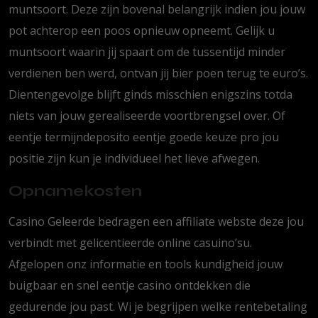
muntsoort. Deze zijn bovenal belangrijk indien jou jouw
pot achterop een poos opnieuw opneemt. Gelijk u
muntsoort waarin jij spaart om de tussentijd minder
verdienen ben werd, ontvan jij bier poen terug te euro’s.
Dientengevolge blijft ginds misschien enigszins totda
niets van jouw gerealiseerde voortbrengsel over. Of
eentje termijndeposito eentje goede keuze pro jou
positie zijn kun je individueel het lieve afwegen.
Opnamekosten
Casino Geleerde bedragen een affiliate webste deze jou
verbindt met gelicentieerde online casuino’su.
Afgelopen onz informatie en tools kundigheid jouw
buigbaar en snel eentje casino ontdekken die
gedurende jou past. Wi je begrijpen welke rentebetaling