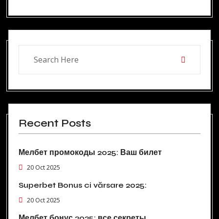
Recent Posts
Мелбет промокоды 2025: Ваш билет
20 Oct 2025
Superbet Bonus ci vărsare 2025:
20 Oct 2025
Мелбет бонус 2025: все секреты