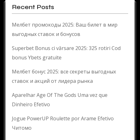
Recent Posts
Мелбет промокоды 2025: Ваш билет в мир
выгодных ставок и бонусов
Superbet Bonus ci vărsare 2025: 325 rotiri Cod
bonus Ybets gratuite
Мелбет бонус 2025: все секреты выгодных
ставок и акций от лидера рынка
Aparelhar Age Of The Gods Uma vez que
Dinheiro Efetivo
Jogue PowerUP Roulette por Arame Efetivo
Читомо