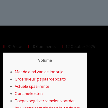
31 Views
0 Comments
12 October 2025
Volume
Met de eind van de looptijd
Groenkleurig spaardeposito
Actuele spaarrente
Opnamekosten
Toegevoegd verzamelen voordat