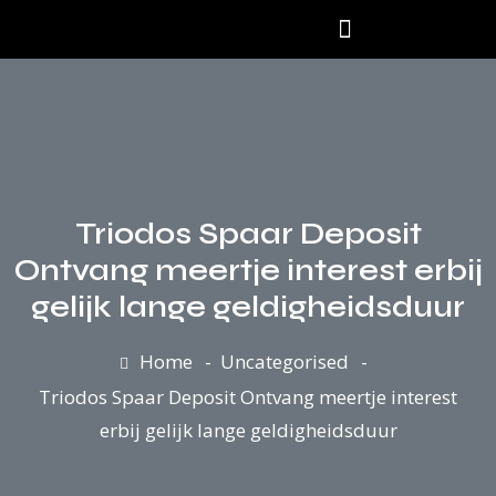
Our Products
Triodos Spaar Deposit
Ontvang meertje interest erbij
gelijk lange geldigheidsduur
Home
Uncategorised
Triodos Spaar Deposit Ontvang meertje interest
erbij gelijk lange geldigheidsduur