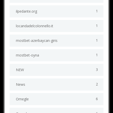
1
ilpedante.org
1
locandadelcolonnello.it
1
mostbet-azerbaycan-giris
1
mostbet-oyna
3
NEW
2
News
6
Omegle