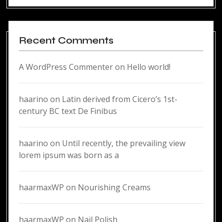
Recent Comments
A WordPress Commenter
on
Hello world!
haarino
on
Latin derived from Cicero’s 1st-
century BC text De Finibus
haarino
on
Until recently, the prevailing view
lorem ipsum was born as a
haarmaxWP
on
Nourishing Creams
haarmaxWP
on
Nail Polish