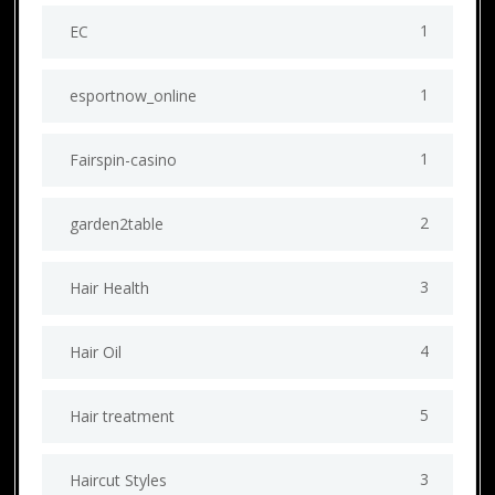
1
EC
1
esportnow_online
1
Fairspin-casino
2
garden2table
3
Hair Health
4
Hair Oil
5
Hair treatment
3
Haircut Styles