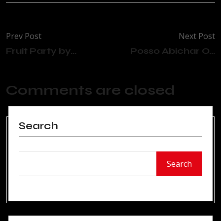
Prev Post
Next Post
Fruit Party by...
Posso Abichar O...
Comments are closed
Search
Search