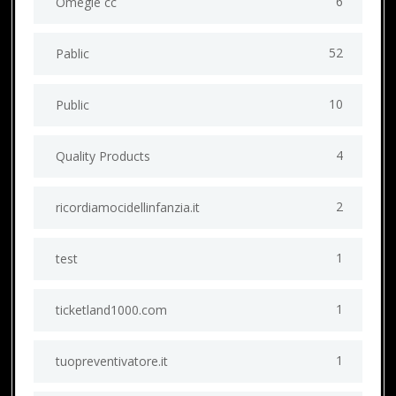
6
Omegle cc
52
Pablic
10
Public
4
Quality Products
2
ricordiamocidellinfanzia.it
1
test
1
ticketland1000.com
1
tuopreventivatore.it