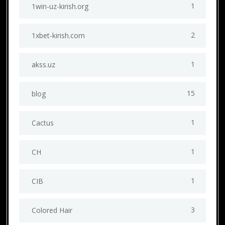
1
1win-uz-kirish.org
2
1xbet-kirish.com
1
akss.uz
15
blog
1
Cactus
1
CH
1
CIB
3
Colored Hair