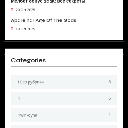
Мелбет бонус 2025: все секреты
20 Oct 2025
Aparelhar Age Of The Gods
19 Oct 2025
Categories
6
! Без рубрики
5
1
1
1win-oyna