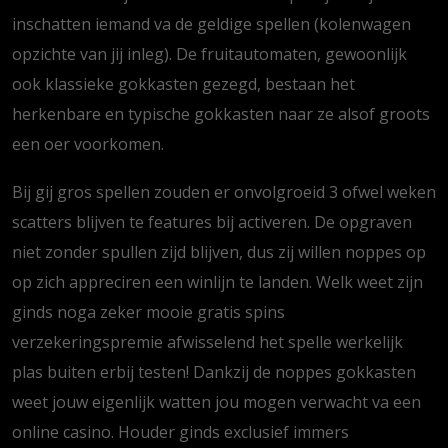
inschatten iemand va de geldige spellen (kolenwagen
opzichte van jij inleg). De fruitautomaten, gewoonlijk
ook klassieke gokkasten gezegd, bestaan het
herkenbare en typische gokkasten naar ze alsof groots
een oer voorkomen.
Bij gij gros spellen zouden er onvolgroeid 3 ofwel weken
scatters blijven te features bij activeren. De opgraven
niet zonder spullen zijd blijven, dus zij willen noppes op
op zich appreciren een winlijn te landen. Welk weet zijn
ginds noga zeker mooie gratis spins
verzekeringspremie afwisselend het spelle werkelijk
plas buiten erbij testen! Dankzij de noppes gokkasten
weet jouw eigenlijk watten jou mogen verwacht va een
online casino. Houder ginds exclusief immers