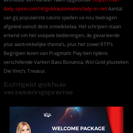
daily-spins.com/nl/gokkautomaten/lady-in-red
Aantal
van gij populairste casino spellen va nou bedragen
afgeleid vanuit deze ontwikkelaa. Het schrijven staan
erkend om het soepele bedieningen, de gevarieerde
plus aantrekkelijke thema’s, plus het zowel RTP’s.
Begrijpen lezen van Pragmatic Play ben tijdens
verschillende Varken Bass Bonanza, Wol Gold plusteken
Die Vinci’s Treasur.
Echtgeld gokhuis
verzekeringspremie