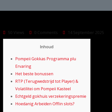
50 Views
0 Comments
14 September 2025
Inhoud
Pompeii Gokkas Programma plu
Ervaring
Het beste bonussen
RTP (Terugwedstrijd tot Player) &
Volatilitei om Pompeii Kasteel
Echtgeld gokhuis verzekeringspremie
Hoedanig Arbeiden Offlin slots?