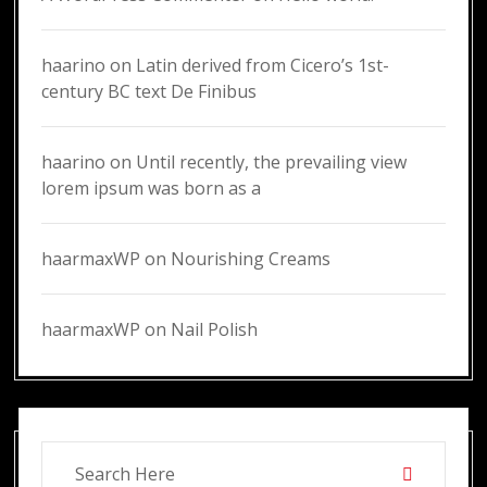
haarino
on
Latin derived from Cicero’s 1st-
century BC text De Finibus
haarino
on
Until recently, the prevailing view
lorem ipsum was born as a
haarmaxWP
on
Nourishing Creams
haarmaxWP
on
Nail Polish