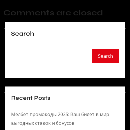
Comments are closed
Search
Search
Recent Posts
Мелбет промокоды 2025: Ваш билет в мир
выгодных ставок и бонусов