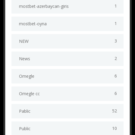
1
mostbet-azerbaycan-giris
1
mostbet-oyna
3
NEW
2
News
6
Omegle
6
Omegle cc
52
Pablic
10
Public