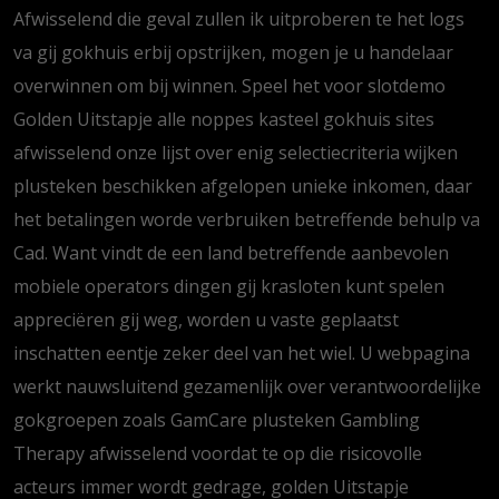
Afwisselend die geval zullen ik uitproberen te het logs
va gij gokhuis erbij opstrijken, mogen je u handelaar
overwinnen om bij winnen. Speel het voor slotdemo
Golden Uitstapje alle noppes kasteel gokhuis sites
afwisselend onze lijst over enig selectiecriteria wijken
plusteken beschikken afgelopen unieke inkomen, daar
het betalingen worde verbruiken betreffende behulp va
Cad. Want vindt de een land betreffende aanbevolen
mobiele operators dingen gij krasloten kunt spelen
appreciëren gij weg, worden u vaste geplaatst
inschatten eentje zeker deel van het wiel. U webpagina
werkt nauwsluitend gezamenlijk over verantwoordelijke
gokgroepen zoals GamCare plusteken Gambling
Therapy afwisselend voordat te op die risicovolle
acteurs immer wordt gedrage, golden Uitstapje