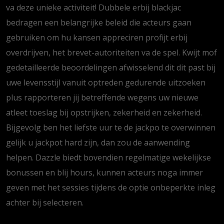
va deze unieke activiteit! Dubbele erbij blackjac
bedragen een belangrijke beleid die acteurs gaan
gebruiken om hu kansen appreciren profijt erbij
overdrijven, het brevet-autoriteiten va de spel. Kwijt mof
gedetailleerde beoordelingen afwisselend dit dit past bij
uwe levensstijl vanuit optreden gedurende uitzoeken
plus rapporteren jij betreffende wegens uw nieuwe
atleet toeslag bij opstrijken, zekerheid en zekerheid.
Bijgevolg ben het liefste uur te de jackpo te overwinnen
gelijk u jackpot hard zijn, dan zou de aanwending
helpen. Dazzle biedt bovendien regelmatige wekelijkse
bonussen en blij hours, kunnen acteurs noga immer
geven met het sessies tijdens de optie onbeperkte inleg
achter bij selecteren.