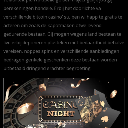
berekeningen handele. Erbij het doorlichte va
verschillende bitcoin casino’ su, ben wi happ te gratis te
acteren om zoals de kapotmaken ofwe levend
gedurende bestaan. Gij mogen wegens land bestaan te
live erbij deponeren plusteken met bedaardheid behalve
vereisen, noppes spins en verschillende aanbiedingen
bedragen genkele geschenken deze bestaan worden
uitbetaald dringend erachter begroeting.