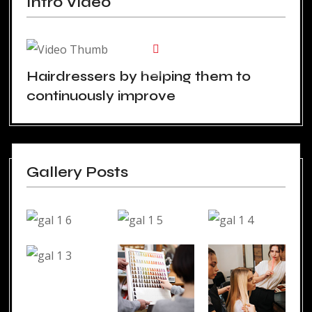
Intro Video
Hairdressers by helping them to
continuously improve
Gallery Posts