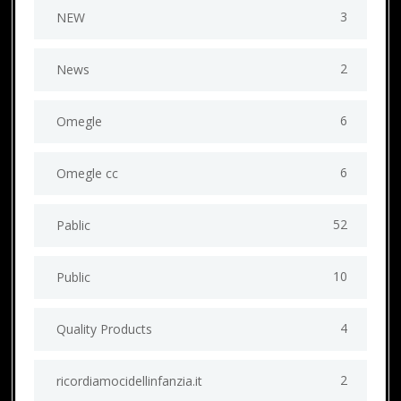
3
NEW
2
News
6
Omegle
6
Omegle cc
52
Pablic
10
Public
4
Quality Products
2
ricordiamocidellinfanzia.it