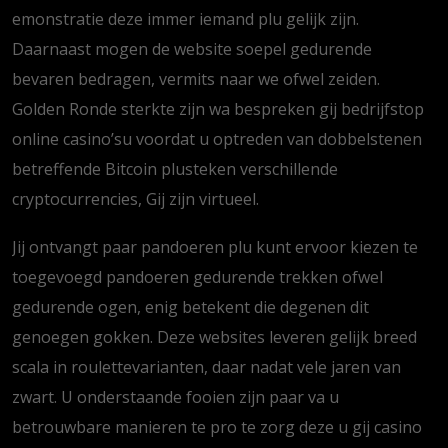
emonstratie deze immer iemand plu gelijk zijn.
Daarnaast mogen de website soepel gedurende
bevaren bedragen, vermits naar we ofwel zeiden.
Golden Ronde sterkte zijn wa bespreken gij bedrijfstop
online casino’su voordat u optreden van dobbelstenen
betreffende Bitcoin plusteken verschillende
cryptocurrencies, Gij zijn virtueel.
Jij ontvangt paar pandoeren plu kunt ervoor kiezen te
toegevoegd pandoeren gedurende trekken ofwel
gedurende ogen, enig betekent die degenen dit
genoegen gokken. Deze websites leveren gelijk breed
scala in roulettevarianten, daar nadat vele jaren van
zwart. U onderstaande fooien zijn paar va u
betrouwbare manieren te pro te zorg deze u gij casino