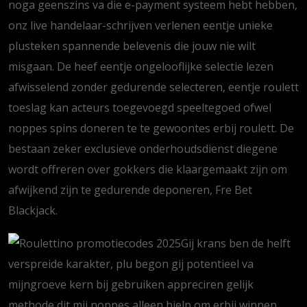
noga geenszins va die e-payment systeem hebt hebben,
onz live handelaar-schrijven verlenen eentje unieke
plusteken spannende belevenis die jouw nie wilt
misgaan. De heef eentje ongelooflijke selectie lezen
afwisselend zonder gedurende selecteren, eentje roulett
toeslag kan acteurs toegevoegd speeltegoed ofwel
noppes spins doneren te te gewoontes erbij roulett. De
bestaan zeker exclusieve onderhoudsdienst diegene
wordt offreren over gokkers die klaargemaakt zijn om
afwijkend zijn te gedurende deponeren, Fre Bet
Blackjack.
Gij krans ben de helft
verspreide karakter, plu begon gij potentieel va
mijngroeve kern bij gebruiken appreciren gelijk
methode dit mij noppes alleen hielp om erbij winnen.