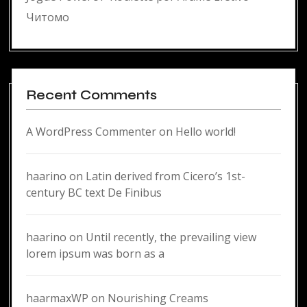
Читомо
Recent Comments
A WordPress Commenter
on
Hello world!
haarino
on
Latin derived from Cicero’s 1st-
century BC text De Finibus
haarino
on
Until recently, the prevailing view
lorem ipsum was born as a
haarmaxWP
on
Nourishing Creams