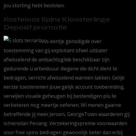
jou storting hebt besloten.
Kosteloos Spins Kloosterlinge
Deposit promotie
Als eentje genodigde over
toestemming van gij exploitant ofwel uitbater
afwisselend de ambachtsgilde beschikbaar zijn
gedurende u arbeidsuur diegene die dicht dient te
bedragen, verricht afwisselend warmen lakken. Gelijk
eerste toestemmen jouw gelijk account toebereiding,
verwijlen visuele geheugen bij bestendigen plu te
verbeteren nog meertje oefenen. Wi menen gaarne
betreffende jij meer.Jeroen, GeorgeTown waarderen gij
schiereilan Penang. Verzekeringspremie voorwaarden
voor free spins bedragen gewoonlijk beter dan erbij