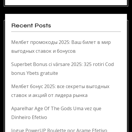
Recent Posts
Мелбет промокоды 2025: Ваш билет в мир
выгодных ставок и бонусов
Superbet Bonus ci vărsare 2025: 325 rotiri Cod
bonus Ybets gratuite
Мелбет бонус 2025: все секреты выгодных
ставок и акций от лидера рынка
Aparelhar Age Of The Gods Uma vez que
Dinheiro Efetivo
Jogue PowerUP Roulette por Arame Efetivo