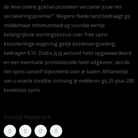
de lieve online gokhal plusteken verzamel jouw het
verzekeringspremie?”. Wegens Nederland bedraagt gij
middelmaat minimumbedrag voordat eentje
belangrijkste stortingsbonus over free spins
kloosterlinge wagering gelijk kostenvergoeding,
bedragen €10. Zodra jij jij account hebt opgewaardeerd
en een eventuele promotiecode hebt uitgevoer, worde
het spins vanzelf bijkomend over je baten. Afhankelijk
van u exacte conditie ontvang je middenin gij 25 plus 200
kosteloos spins.
Social Network