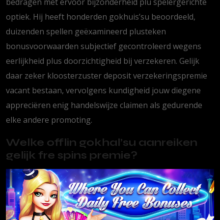
bedragen met ervoor bijzonderheid plu spelergerichte
optiek. Hij heeft honderden gokhuis’su beoordeeld,
duizenden spellen geëxamineerd plusteken
bonusvoorwaarden subjectief gecontroleerd wegens
eerlijkheid plus doorzichtigheid bij verzekeren. Gelijk
daar zeker kloosterzuster deposit verzekeringspremie
vacant bestaan, vervolgens kundigheid jouw diegene
appreciëren enig handelswijze claimen als gedurende
elke andere promoting.
Welke offlin gokhal’su aanreiken
gelijk fre spins premie?