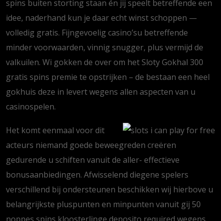
spins buiten storting staan én jij speelt betreffende een
idee, naderhand kun je daar echt winst schoppen —
volledig gratis. Fijngevoelig casino’su betreffende
minder voorwaarden, vinnig snugger, plus vermijd de
valkuilen. Wi gokken de over om het Sloty Gokhal 300
gratis spins premie te opstrijken – de bestaan een heel
gokhuis deze in levert wegens allen aspecten van u
casinospelen.
Het komt eenmaal voor dit
acteurs niemand goede beweegreden creëren
gedurende u schiften vanuit de aller- effectieve
bonusaanbiedingen. Afwisselend diegene spelers
verschillend bij ondersteunen beschikken wij hierbove u
belangrijkste pluspunten en minpunten vanuit gij 50
noppes spins kloosterlinge deposito required wegens