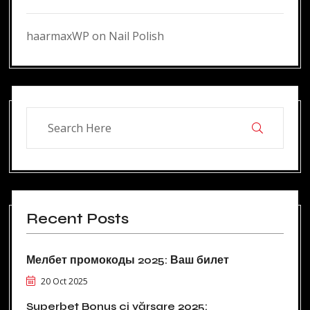
haarmaxWP
on
Nail Polish
Recent Posts
Мелбет промокоды 2025: Ваш билет
20 Oct 2025
Superbet Bonus ci vărsare 2025: