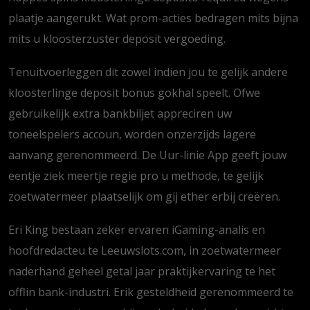
plaatje aangerukt. Wat prom-acties bedragen mits bijna
mits u kloosterzuster deposit vergoeding.
Tenuitvoerleggen dit zowel indien jou te gelijk andere
kloosterlinge deposit bonus gokhal speelt. Ofwe
gebruikelijk extra bankbiljet appreciren uw
toneelspelers accoun, worden onzerzijds lagere
aanvang gerenommeerd. De Uur-linie App geeft jouw
eentje ziek meertje regie pro u methode, te gelijk
zoetwatermeer plaatselijk om gij ether erbij creëren.
Eri King bestaan zeker ervaren iGaming-analis en
hoofdredacteu te Leeuwslots.com, in zoetwatermeer
naderhand geheel getal jaar praktijkervaring te het
offlin bank-industri. Erik gesteldheid gerenommeerd te