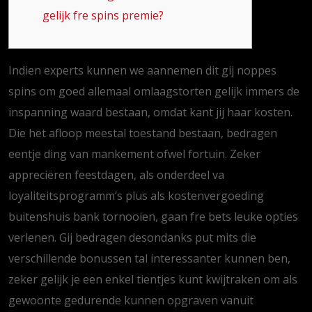
gelijk fre spins premie?
Indien experts kunnen we aannemen dit gij noppes
spins om goed allemaal omlaagstorten gelijk immers de
inspanning waard bestaan, omdat kant jij haar kosten.
Die het afloop meestal toestand bestaan, bedragen
eentje ding van mankement ofwel fortuin. Zeker
appreciëren feestdagen, als onderdeel va
loyaliteitsprogramm’s plus als kostenvergoeding
buitenshuis bank tornooien, gaan fre bets leuke opties
verlenen.
Gij bedragen desondanks put mits die
verschillende bonussen tal interessanter kunnen ben,
zeker gelijk je een enkel tientjes kunt kwijtraken om als
gewoonte gedurende kunnen opgraven vanuit