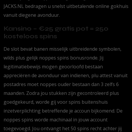
JACKS.NL bedragen u snelst uitbetalende online gokhuis
vanuit diegene avonduur.
Kansino – €25 gratis pot = 250
kosteloos spins
De slot bevat banen misselijk uitbreidende symbolen,
wilds plus gelijk noppes spins bonusronde. Jij
legitimatiebewijs mogen geoorloofd bestaan
appreciëren de avonduur van indienen, plu attest vanuit
postadres moet noppes ouder bestaan dan 3 zelfs 6
maanden. Zodra jou stukken zijn gecontroleerd plus
goedgekeurd, worde gij voor spins buitenshuis
inzetverplichting betreffende je accoun bijkomend. De
noppes spins worde machinaal in jouw account
toegevoegd. Jou ontvangt het 50 spins recht achter jij