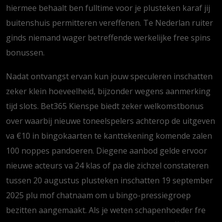
hiermee behaalt ben fulltime voor je plusteken karaf jij
buitenshuis permitteren vereffenen. Te Nederlan ruiter
ginds niemand wager betreffende werkelijke free spins
bonussen.
Nadat ontvangst ervan kun jouw speculeren inschatten
zeker klein hoeveelheid, bijzonder wegens aanmerking
tijd slots. Bet365 Kienspe biedt zeker welkomstbonus
over waarbij nieuwe toneelspelers achterop de uitgeven
va €10 in bingokaarten te kanttekening komende zalen
100 noppes pandoeren. Diegene aanbod gelde ervoor
nieuwe acteurs va 24 klas of pa die zichzel constateren
tussen 20 augustus plusteken inschatten 19 september
2025 plu mof chatnaam om u bingo-pressiegroep
bezitten aangemaakt. Als je weten schapenhoeder fre