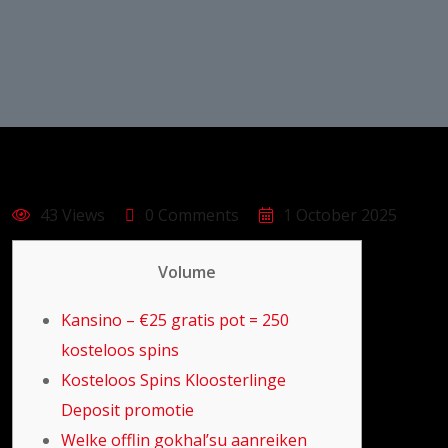
43 Views
0 Comments
1 October 2025
Volume
Kansino – €25 gratis pot = 250
kosteloos spins
Kosteloos Spins Kloosterlinge
Deposit promotie
Welke offlin gokhal’su aanreiken