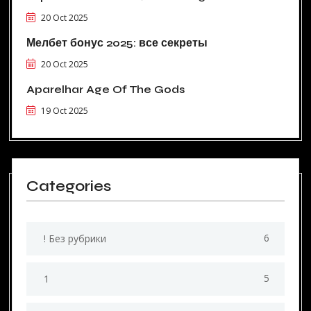
20 Oct 2025
Мелбет бонус 2025: все секреты
20 Oct 2025
Aparelhar Age Of The Gods
19 Oct 2025
Categories
6
! Без рубрики
5
1