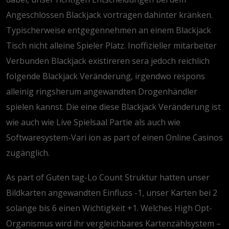
Angeschlossen Blackjack vortragen dahinter kränken.
Typischerweise entgegennehmen an einem Blackjack
Tisch nicht alleine Spieler Platz. Inoffizieller mitarbeiter
Verbunden Blackjack existireren sera jedoch reichlich
folgende Blackjack Veränderung, irgendwo respons
alleinig ringsherum angewandten Drogenhändler
spielen kannst. Die eine diese Blackjack Veränderung ist
wie auch wie Live Spielsaal Partie als auch wie
Softwaresystem-Vari ion as part of einen Online Casinos
zugänglich.
As part of Guten tag-Lo Count Struktur hatten unser
Bildkarten angewandten Einfluss -1, unser Karten bei 2
solange bis 6 einen Wichtigkeit +1. Welches High Opt-
Organismus wird ihr vergleichbares Kartenzählsystem –