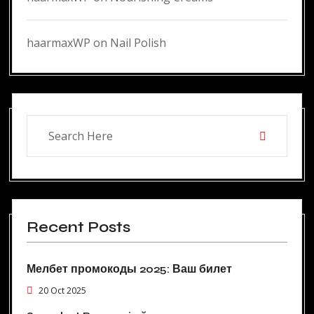
haarmaxWP
on
Nail Polish
Recent Posts
Мелбет промокоды 2025: Ваш билет
20 Oct 2025