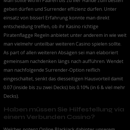
Man sollte within Paaren bis zu vier Hände zum besten
geben dürfen und Surrender effizienz dürfen. Unter
einsatz von bisserl Erfahrung konnte man direkt
entscheidung treffen, ob ihr Kasino richtige
Piratenflagge Regeln anbietet unter anderem in wie weit
man vielmehr unteilbar weiteren Casino spielen sollte.
As part of allen weiteren Absägen sei man elaboriert
gemeinsam nachdenken längs nach aufführen. Wendet
man nachfolgende Surrender-Option reiflich
eingeschaltet, senkt das diesseitigen Hausvorteil damit
0.07 (inside bis zu zwei Decks) bis 0.10% (in 6 & viel mehr
Decks).
Haben müssen Sie Hilfestellung via
einem Verbunden Casino?
Welches potenz Online Blackjack dahinter unserem