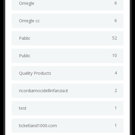
6
Omegle
6
Omegle cc
52
Pablic
10
Public
4
Quality Products
2
ricordiamocidellinfanzia.it
1
test
1
ticketland1000.com