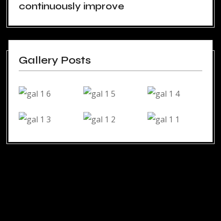
continuously improve
Gallery Posts