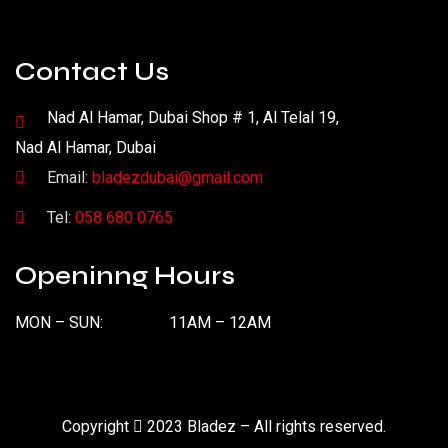
Contact Us
Nad Al Hamar, Dubai Shop # 1, Al Telal 19,
Nad Al Hamar, Dubai
Email:
bladezdubai@gmail.com
Tel:
058 680 0765
Openinng Hours
MON – SUN:
11AM – 12AM
Copyright
2023 Bladez – All rights reserved.