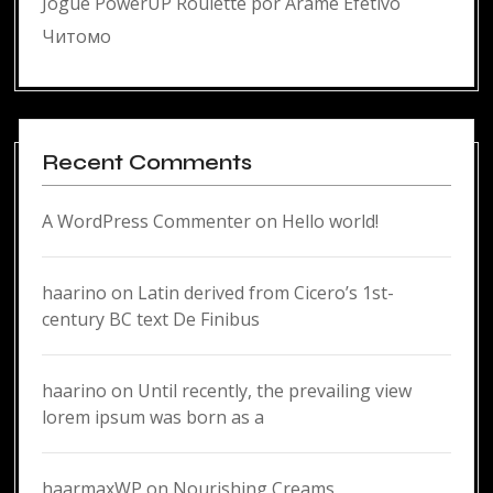
Jogue PowerUP Roulette por Arame Efetivo
Читомо
Recent Comments
A WordPress Commenter
on
Hello world!
haarino
on
Latin derived from Cicero’s 1st-
century BC text De Finibus
haarino
on
Until recently, the prevailing view
lorem ipsum was born as a
haarmaxWP
on
Nourishing Creams