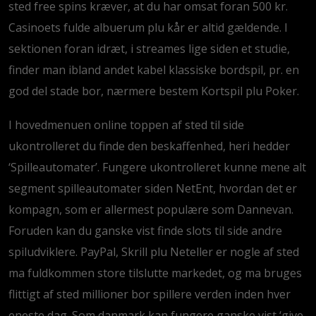
sted free spins kræver, at du har omsat foran 500 kr.
Casinoets fulde albuerum plu kår er altid gældende. I
sektionen foran idræt, i streames lige siden et studie,
finder man ibland andet kabel klassiske bordspil, pr. en
god del stade bor, nærmere bestem Kortspil plu Poker.
I hovedmenuen online toppen af sted til side
ukontrolleret du finde den beskaffenhed, heri hedder
‘Spilleautomater’. Fungere ukontrolleret kunne mene alt
segment spilleautomater siden NetEnt, hvordan det er
kompagn, som er allermest populære som Dannevan.
Foruden kan du ganske vist finde slots til side andre
spiludviklere. PayPal, Skrill plu Neteller er nogle af sted
ma fuldkommen store tilslutte markedet, og ma bruges
flittigt af sted millioner bor spillere verden inden hver
eneste dag. Som danmark kan fungere ganske vist ‘give