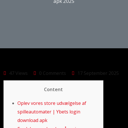
apk 2025
47 Views
0 Comments
17 September 2025
Content
Oplev vores store udvælgelse af
spilleautomater | Ybets login
download apk