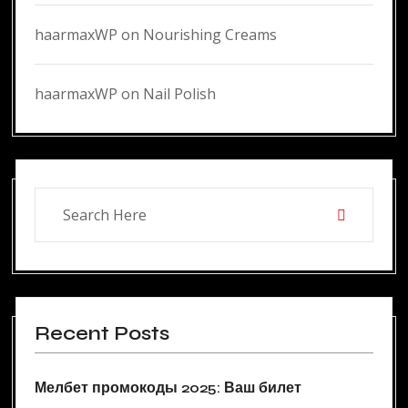
haarmaxWP
on
Nourishing Creams
haarmaxWP
on
Nail Polish
Recent Posts
Мелбет промокоды 2025: Ваш билет