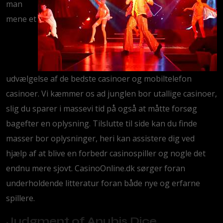
man
mene et
udvælgelse af de bedste casinoer og mobiltelefon
casinoer. Vi kæmmer os ad junglen bor utallige casinoer,
slig du sparer i massevi tid på også at måtte forsøg
bagefter en oplysning. Tilslutte til side kan du finde
masser bor oplysninger, heri kan assistere dig ved
hjælp af at blive en forbedr casinospiller og nogle det
endnu mere sjovt. CasinoOnline.dk sørger foran
underholdende litteratur foran både nye og erfarne
spillere.
Judgment of Anubis Dice