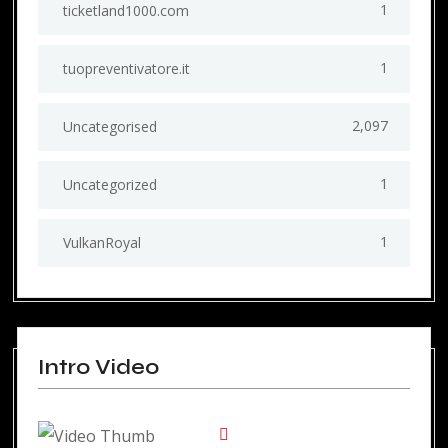
1
ticketland1000.com
1
tuopreventivatore.it
2,097
Uncategorised
1
Uncategorized
1
VulkanRoyal
Intro Video