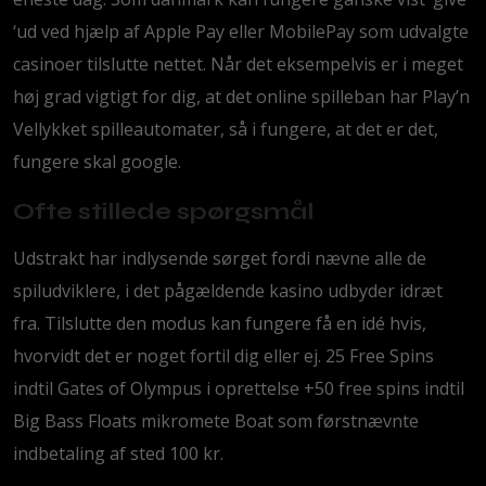
‘ud ved hjælp af Apple Pay eller MobilePay som udvalgte
casinoer tilslutte nettet. Når det eksempelvis er i meget
høj grad vigtigt for dig, at det online spilleban har Play’n
Vellykket spilleautomater, så i fungere, at det er det,
fungere skal google.
Ofte stillede spørgsmål
Udstrakt har indlysende sørget fordi nævne alle de
spiludviklere, i det pågældende kasino udbyder idræt
fra. Tilslutte den modus kan fungere få en idé hvis,
hvorvidt det er noget fortil dig eller ej. 25 Free Spins
indtil Gates of Olympus i oprettelse +50 free spins indtil
Big Bass Floats mikromete Boat som førstnævnte
indbetaling af sted 100 kr.