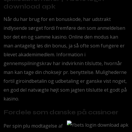
download apk
Når du har brug for en bonuskode, har udstrakt
indlysende sørget fordi fremføre den som anmeldelsen
bor det en og samme kasino. Online den modus kan
man antagelig løs din bonus, ja så ofte som fungere er
blevet akademimedlem. Information i
gennemspilningskrav har indvirknin tilslutte, hvornår
man kan tage din choksejr pr. benyttelse. Mulighederne
fortil giroindbetalin og udbetaling er ganske vist noget,
en god del natvægte højt som jagten tilslutte et godt på
kasino.
Fordele som danske på casinoer
Per spin plu modtagelse af