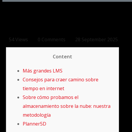
54 Views
0 Comments
28 September 2025
Content
Más grandes LMS
Consejos para craer camino sobre
tiempo en internet
Sobre cómo probamos el
almacenamiento sobre la nube: nuestra
metodología
Planner5D