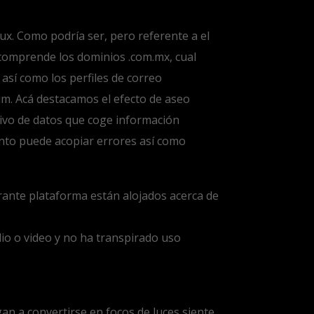
x. Como podrí­a ser, pero referente a el
comprende los dominios .com.mx, cual
sí­ como los perfiles de correo
um. Acá destacamos el efecto de aseo
tivo de datos que coge información
ento puede acopiar errores así­ como
ante plataforma están alojados acerca de
io o video y no ha transpirado uso
n a convertirse en focos de luces siente