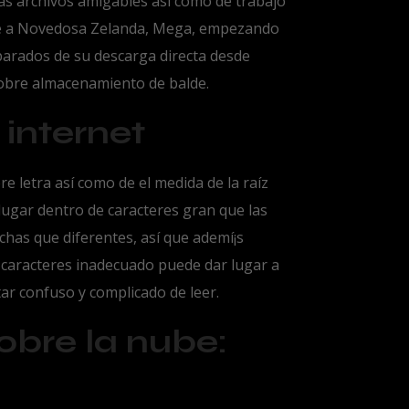
s archivos amigables así­ como de trabajo
nte a Novedosa Zelanda, Mega, empezando
parados de su descarga directa desde
sobre almacenamiento de balde.
internet
e letra así­ como de el medida de la raíz
ugar dentro de caracteres gran que las
has que diferentes, así que ademí¡s
e caracteres inadecuado puede dar lugar a
tar confuso y complicado de leer.
bre la nube: