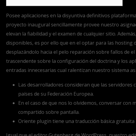
Posee aplicaciones en la disyuntiva definitivos plataform
proyecto inaugural sencillamente provee nuestro asigna
elevan la fiabilidad y el examen de cualquier sitio.
Además, 
disponibles, es por ello que en el optar para las hostin
desplazándolo hacia el pelo reparación sobre fallos de 
trascendente sobre la configuración del doctrina y los a
entradas innecesarias cual ralentizan nuestro sistema as
Las desarrolladores consideran que las servidores
países de su Federación Europea.
En el caso de que nos lo olvidemos, conversar con 
compartido sobre pantalla.
Oriente plugin tiene una traducción básica gratuita c
Igual que el editor Gutenberg de WordPress, nuestro edi