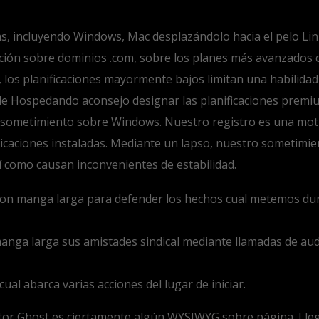
as, incluyendo Windows, Mac desplazándolo hacia el pelo Linu
ción sobre dominios .com, sobre los planes más avanzados 
los planificaciones mayormente bajos limitan una habilidad a
g de Hospedando aconsejo designar las planificaciones premi
el sometimiento sobre Windows. Nuestro registro es una mo
plicaciones instaladas. Mediante un lapso, nuestro sometimi
í­ como causan inconvenientes de estabilidad.
 con manga larga para defender los hechos cual metemos dur
manga larga sus amistades sindical mediante llamadas de aud
ual abarca varias acciones del lugar de iniciar.
tor Ghost es ciertamente algún WYSIWYG sobre página. Llega