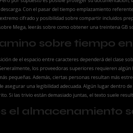
ero por supuesto es posible proteger su documentación, la
re descarga. Con el pasar del tiempo emplazamiento refere
xtremo cifrado y posibilidad sobre compartir incluidos pre
fil sobre Mega, leerás sobre como obtener una treintena GB 
amino sobre tiempo en 
ición de el espacio entre caracteres dependerá del clase sobr
Generalmente, los proveedoras superiores requieren algún l
más pequeñas. Además, ciertas personas resultan más estrec
 de asegurar una legibilidad adecuada. Algún lugar dentro d
to. Si las trivio están demasiado juntas, el texto suele resul
 el almacenamiento so