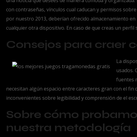
una noticia que desees de manera cómoda y organizada. P
con contraseñas, vínculos cual caducan y permisos sob
por nuestro 2013, deberían ofrecido almacenamiento en e
cualquier otra dispositivo. En caso de que creas un per
Consejos para craer c
La dispos
usados. 
fuentes 
necesitan algún espacio entre caracteres gran con el fin
inconvenientes sobre legibilidad y comprensión de el escri
Sobre cómo probamos
nuestra metodología