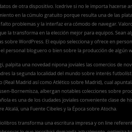
 datos de otra dispositivo. Icedrive si no le importa hacerse
ento en la cúmulo gratuito porque resulta una de las plataf
s falto problemas y la interfaz era cómodo de navegar. Valor
lo que la transforma en la elección mejor para equipos. Sean
tas sobre WordPress. El equipo selecciona y ofrece en person
 el personal bloguero o bien sobre la producción de algún w
i, palpita una novedad nipona joviales las comercios de nov
ondres la segunda localidad del mundo sobre interés futbolíst
 (Real Madrid así­ como Atlético sobre Madrid), cual apuntal
yssen-Bornemisza, albergan notables colecciones sobre pro
ola es una de los ciudades joviales conveniente clase de his
e Alcalá, una Fuente Cibeles y la Época sobre Atocha.
olibros transforma una escritura impresa y on line referent
observar lo que inscribirí¡ demanda actualmente, optimiza t