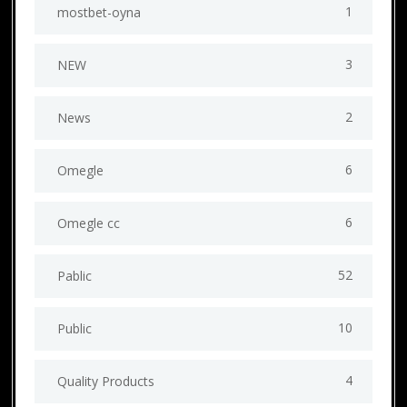
1
mostbet-oyna
3
NEW
2
News
6
Omegle
6
Omegle cc
52
Pablic
10
Public
4
Quality Products