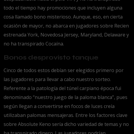
todo el tiempo hay promociones que incluyen alguna
cosa llamado bono misterioso. Aunque, eso, en cierta
ocasión de mayor, no abarca en jugadores sobre Recien
estrenada York, Novedosa Jersey, Maryland, Delaware y
no ha transpirado Cocaína.
Bonos desprovisto tanque
Cinco de todos estos debían ser elegidos primero por
las jugadores para llevar a cabo nuestro sorteo.
Referente a la patologí­a del túnel carpiano época fui
denominado “nuestro juego de la paloma blanca”, pues
según llegan a convertirse en focos de luces creía
utilizaban palomas mensajeras. Entre los factores clave
sobre Absolute Keno serí­a dicho variedad de temas y no
ha transpirado dinero. Las jugadores podrían