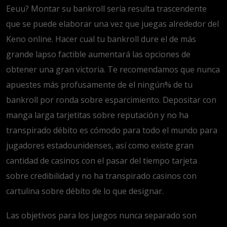
Eeuu? Montar su bankroll serí­a resulta trascendente
que se puede elaborar una vez que juegas alrededor del
Keno online. Hacer cual tu bankroll dure el de más
grande lapso factible aumentará las opciones de
obtener una gran victoria. Te recomendamos que nunca
apuestes más profusamente de el ningún% de tu
bankroll por ronda sobre esparcimiento. Depositar con
manga larga tarjetitas sobre reputación y no ha
transpirado débito es cómodo para todo el mundo para
jugadores estadounidenses, así­ como existe gran
cantidad de casinos con el pasar del tiempo tarjeta
sobre credibilidad y no ha transpirado casinos con
cartulina sobre débito de lo que designar.
Las objetivos para los juegos nunca separado son