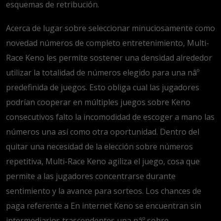
esquemas de retribución.
Acerca de lugar sobre seleccionar minuciosamente como
novedad números de completo entretenimiento, Multi-
Race Keno les permite sostener una densidad alrededor
utilizar la totalidad de números elegido para una nâº
predefinida de juegos. Esto obliga cual las jugadores
podrían cooperar en múltiples juegos sobre Keno
consecutivos falto la incomodidad de escoger a mano las
números una así­ como otra oportunidad. Dentro del
quitar una necesidad de la elección sobre números
repetitiva, Multi-Race Keno agiliza el juego, cosa que
permite a las jugadores concentrarse durante
sentimiento y la avance para sorteos. Los chances de
paga referente a En internet Keno se encuentran sin
intermediarios trascendentes una nâº sobre