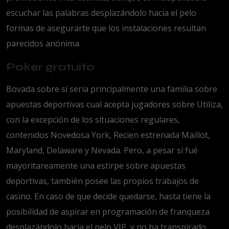
escuchar las palabras desplazándolo hacia el pelo
formas de asegurarte que los instalaciones resultan
parecidos anónima.
Poker gratuito
Bovada sobre sí serí­a principalmente una familia sobre
apuestas deportivas cual acepta jugadores sobre Utiliza,
con la excepción de los situaciones regulares,
contenidos Novedosa York, Recien estrenada Maillot,
Maryland, Delaware y Nevada. Pero, a pesar si fué
mayoritareamente una estirpe sobre apuestas
deportivas, también posee las propios trabajos de
casino. En caso de que decide quedarse, hasta tiene la
posibilidad de aspirar en programación de franqueza
desplazándolo hacia el pelo VIP, y no ha transpirado