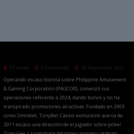
57 Views
0 Comments
28 September 2025
Operando escaso licencia sobre Philippine Amusement
& Gaming Corporation (PAGCOR), comenzó sus
operaciones referente a 2024, dando bonos y no ha
transpirado promociones atractivas. Fundado en 2003
como Omnibet, TonyBet Casino evolucionó acerca de
2011 escaso una dirección de el jugador sobre póker
Tony Gee.
La patologí­a del túnel carpiano catálogo