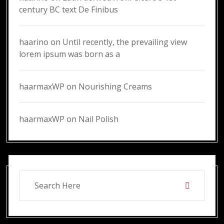
century BC text De Finibus
haarino
on
Until recently, the prevailing view
lorem ipsum was born as a
haarmaxWP
on
Nourishing Creams
haarmaxWP
on
Nail Polish