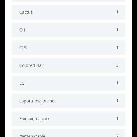
1
Cactus
1
CH
1
CIB
3
Colored Hair
1
EC
1
esportnow_online
1
Fairspin-casino
2
garden2table