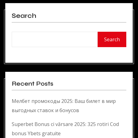
Search
Search
Recent Posts
Мелбет промокоды 2025: Ваш билет в мир
выгодных ставок и бонусов
Superbet Bonus ci vărsare 2025: 325 rotiri Cod
bonus Ybets gratuite